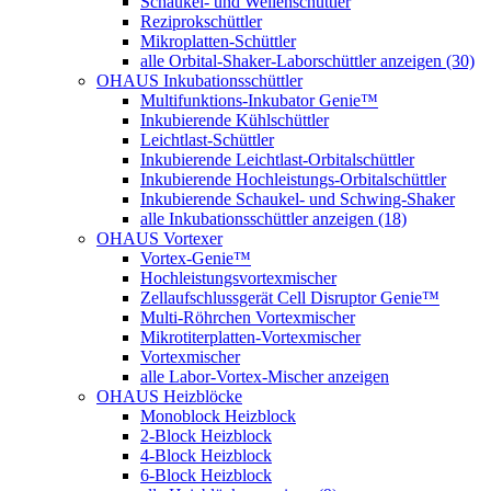
Schaukel- und Wellenschüttler
Reziprokschüttler
Mikroplatten-Schüttler
alle Orbital-Shaker-Laborschüttler anzeigen (30)
OHAUS Inkubationsschüttler
Multifunktions-Inkubator Genie™
Inkubierende Kühlschüttler
Leichtlast-Schüttler
Inkubierende Leichtlast-Orbitalschüttler
Inkubierende Hochleistungs-Orbitalschüttler
Inkubierende Schaukel- und Schwing-Shaker
alle Inkubationsschüttler anzeigen (18)
OHAUS Vortexer
Vortex-Genie™
Hochleistungsvortexmischer
Zellaufschlussgerät Cell Disruptor Genie™
Multi-Röhrchen Vortexmischer
Mikrotiterplatten-Vortexmischer
Vortexmischer
alle Labor-Vortex-Mischer anzeigen
OHAUS Heizblöcke
Monoblock Heizblock
2-Block Heizblock
4-Block Heizblock
6-Block Heizblock