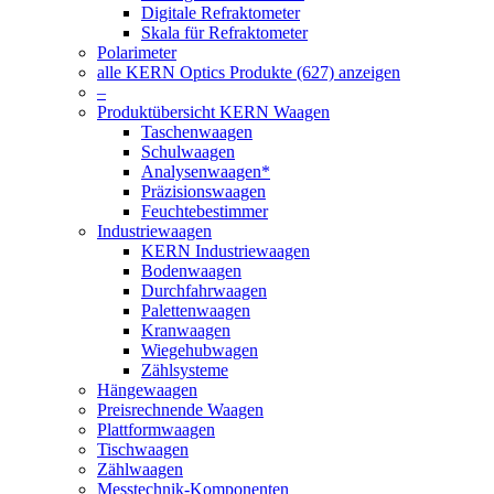
Digitale Refraktometer
Skala für Refraktometer
Polarimeter
alle KERN Optics Produkte (627) anzeigen
–
Produktübersicht KERN Waagen
Taschenwaagen
Schulwaagen
Analysenwaagen*
Präzisionswaagen
Feuchtebestimmer
Industriewaagen
KERN Industriewaagen
Bodenwaagen
Durchfahrwaagen
Palettenwaagen
Kranwaagen
Wiegehubwagen
Zählsysteme
Hängewaagen
Preisrechnende Waagen
Plattformwaagen
Tischwaagen
Zählwaagen
Messtechnik-Komponenten