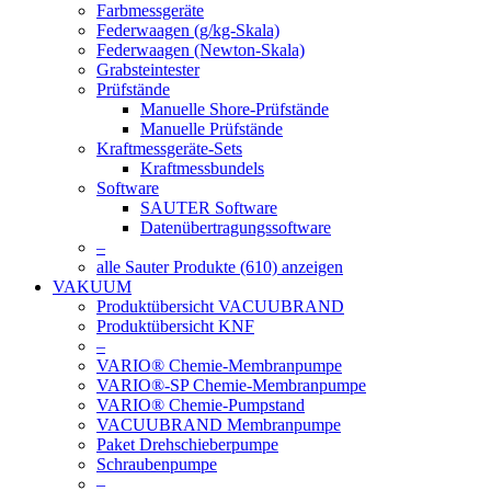
Farbmessgeräte
Federwaagen (g/kg-Skala)
Federwaagen (Newton-Skala)
Grabsteintester
Prüfstände
Manuelle Shore-Prüfstände
Manuelle Prüfstände
Kraftmessgeräte-Sets
Kraftmessbundels
Software
SAUTER Software
Datenübertragungssoftware
–
alle Sauter Produkte (610) anzeigen
VAKUUM
Produktübersicht VACUUBRAND
Produktübersicht KNF
–
VARIO® Chemie-Membranpumpe
VARIO®-SP Chemie-Membranpumpe
VARIO® Chemie-Pumpstand
VACUUBRAND Membranpumpe
Paket Drehschieberpumpe
Schraubenpumpe
–