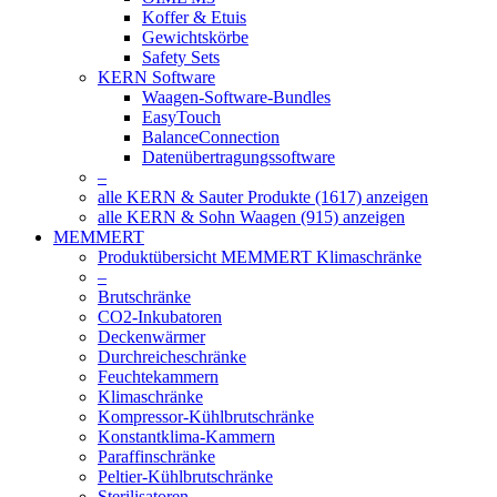
Koffer & Etuis
Gewichtskörbe
Safety Sets
KERN Software
Waagen-Software-Bundles
EasyTouch
BalanceConnection
Datenübertragungssoftware
–
alle KERN & Sauter Produkte (1617) anzeigen
alle KERN & Sohn Waagen (915) anzeigen
MEMMERT
Produktübersicht MEMMERT Klimaschränke
–
Brutschränke
CO2-Inkubatoren
Deckenwärmer
Durchreicheschränke
Feuchtekammern
Klimaschränke
Kompressor-Kühlbrutschränke
Konstantklima-Kammern
Paraffinschränke
Peltier-Kühlbrutschränke
Sterilisatoren