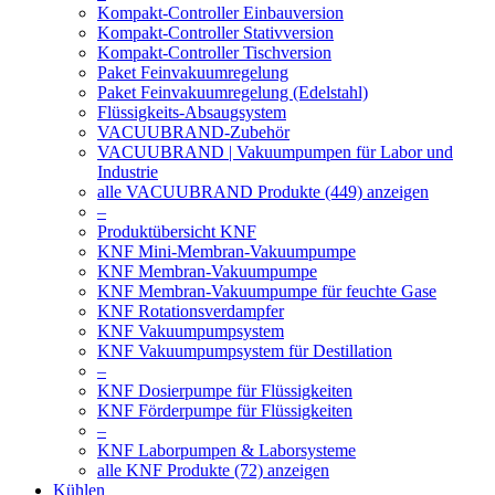
Kompakt-Controller Einbauversion
Kompakt-Controller Stativversion
Kompakt-Controller Tischversion
Paket Feinvakuumregelung
Paket Feinvakuumregelung (Edelstahl)
Flüssigkeits-Absaugsystem
VACUUBRAND-Zubehör
VACUUBRAND | Vakuumpumpen für Labor und
Industrie
alle VACUUBRAND Produkte (449) anzeigen
–
Produktübersicht KNF
KNF Mini-Membran-Vakuumpumpe
KNF Membran-Vakuumpumpe
KNF Membran-Vakuumpumpe für feuchte Gase
KNF Rotationsverdampfer
KNF Vakuumpumpsystem
KNF Vakuumpumpsystem für Destillation
–
KNF Dosierpumpe für Flüssigkeiten
KNF Förderpumpe für Flüssigkeiten
–
KNF Laborpumpen & Laborsysteme
alle KNF Produkte (72) anzeigen
Kühlen