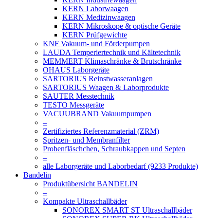
KERN Laborwaagen
KERN Medizinwaagen
KERN Mikroskope & optische Geräte
KERN Prüfgewichte
KNF Vakuum- und Förderpumpen
LAUDA Temperiertechnik und Kältetechnik
MEMMERT Klimaschränke & Brutschränke
OHAUS Laborgeräte
SARTORIUS Reinstwasseranlagen
SARTORIUS Waagen & Laborprodukte
SAUTER Messtechnik
TESTO Messgeräte
VACUUBRAND Vakuumpumpen
–
Zertifiziertes Referenzmaterial (ZRM)
Spritzen- und Membranfilter
Probenfläschchen, Schraubkappen und Septen
–
alle Laborgeräte und Laborbedarf (9233 Produkte)
Bandelin
Produktübersicht BANDELIN
–
Kompakte Ultraschallbäder
SONOREX SMART ST Ultraschallbäder