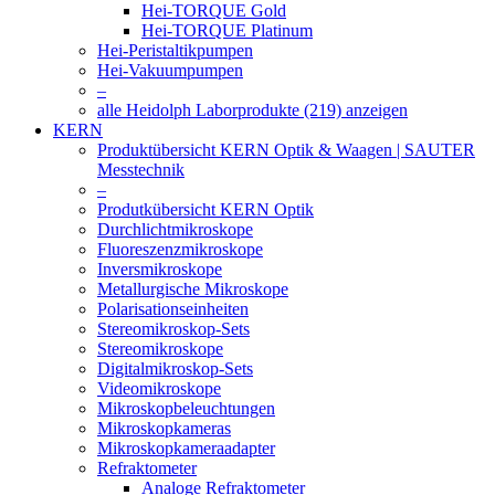
Hei-TORQUE Gold
Hei-TORQUE Platinum
Hei-Peristaltikpumpen
Hei-Vakuumpumpen
–
alle Heidolph Laborprodukte (219) anzeigen
KERN
Produktübersicht KERN Optik & Waagen | SAUTER
Messtechnik
–
Produtkübersicht KERN Optik
Durchlichtmikroskope
Fluoreszenzmikroskope
Inversmikroskope
Metallurgische Mikroskope
Polarisationseinheiten
Stereomikroskop-Sets
Stereomikroskope
Digitalmikroskop-Sets
Videomikroskope
Mikroskopbeleuchtungen
Mikroskopkameras
Mikroskopkameraadapter
Refraktometer
Analoge Refraktometer