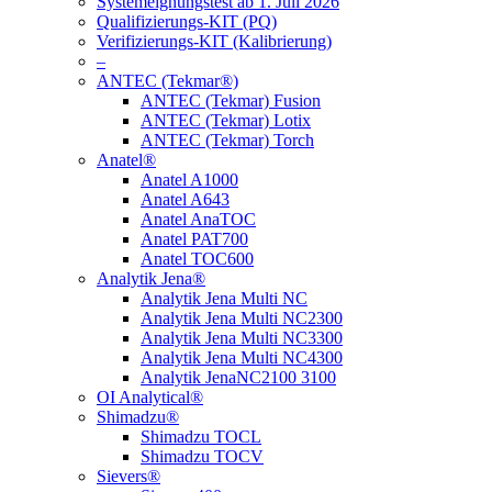
Systemeignungstest ab 1. Juli 2026
Qualifizierungs-KIT (PQ)
Verifizierungs-KIT (Kalibrierung)
–
ANTEC (Tekmar®)
ANTEC (Tekmar) Fusion
ANTEC (Tekmar) Lotix
ANTEC (Tekmar) Torch
Anatel®
Anatel A1000
Anatel A643
Anatel AnaTOC
Anatel PAT700
Anatel TOC600
Analytik Jena®
Analytik Jena Multi NC
Analytik Jena Multi NC2300
Analytik Jena Multi NC3300
Analytik Jena Multi NC4300
Analytik JenaNC2100 3100
OI Analytical®
Shimadzu®
Shimadzu TOCL
Shimadzu TOCV
Sievers®