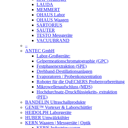
LAUDA
MEMMERT
OHAUS Labor
OHAUS Waagen
SARTORIUS
SAUTER
TESTO Messgeräte
VACUUBRAND
–
ANTEC GmbH
Labor-Großgeräte:
Gelpermeationschromatographie (GPC)
Festphasenextraktion (SPE)
Drehband-Destillationsanlagen
Evaporatoren / Probenkonzentration
Roboter für die QuEChERS Probenvorbereitung
Mikrowellenaufschluss (MDS)
Hochdurchsatz-Druckflüssigkeits- extraktion
(PFE)
BANDELIN Ultraschallprodukte
GENIE™ Vortexer & Laborschüttler
HEIDOLPH Laborgeräte
HUBER Umwälzkühler
KERN Waagen | Messgeräte | Optik
KERN Industriewaagen