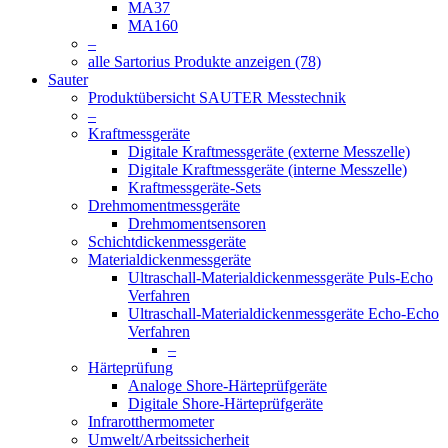
MA37
MA160
–
alle Sartorius Produkte anzeigen (78)
Sauter
Produktübersicht SAUTER Messtechnik
–
Kraftmessgeräte
Digitale Kraftmessgeräte (externe Messzelle)
Digitale Kraftmessgeräte (interne Messzelle)
Kraftmessgeräte-Sets
Drehmomentmessgeräte
Drehmomentsensoren
Schichtdickenmessgeräte
Materialdickenmessgeräte
Ultraschall-Materialdickenmessgeräte Puls-Echo
Verfahren
Ultraschall-Materialdickenmessgeräte Echo-Echo
Verfahren
–
Härteprüfung
Analoge Shore-Härteprüfgeräte
Digitale Shore-Härteprüfgeräte
Infrarotthermometer
Umwelt/Arbeitssicherheit