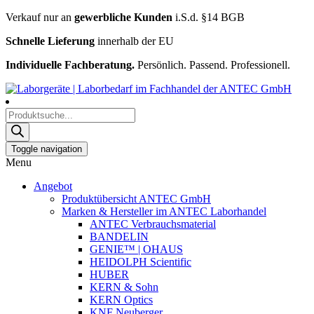
Verkauf nur an
gewerbliche Kunden
i.S.d. §14 BGB
Schnelle Lieferung
innerhalb der EU
Individuelle Fachberatung.
Persönlich. Passend. Professionell.
Products
search
Toggle navigation
Menu
Angebot
Produktübersicht ANTEC GmbH
Marken & Hersteller im ANTEC Laborhandel
ANTEC Verbrauchsmaterial
BANDELIN
GENIE™ | OHAUS
HEIDOLPH Scientific
HUBER
KERN & Sohn
KERN Optics
KNF Neuberger