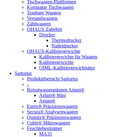
Tischwaagen-Plattformen
Kompakte Tischwaagen
Tragbare Waagen
Versandwaagen
Zählwaagen
OHAUS Zubehör
Drucker
Thermodrucker
Nadeldrucker
OHAUS-Kalibriergewichte
Kalibriergewichte für Waagen
Kalibriergewichte
OIML-Kalibriergewichtsätze
Sartorius
Produktübersicht Sartorius
–
Reinstwasseranlagen Arium®
Arium® Mini
Arium®
Entris® Präzisionswaagen
Secura® Analysenwaagen
Quintix® Präzisionswaagen
Cubis® Mikrowaagen
Feuchtebestimmer
MA35