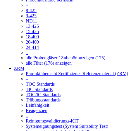
–
8-425
9-425
ND11
13-425
15-425
18-400
20-400
24-414
–
alle Probengläser / Zubehör anzeigen (175)
alle Filter (176) anzeigen
ZRM
Produktübersicht Zertifiziertes Referenzmaterial (ZRM)
–
TOC Standards
TIC Standards
TOC/IC Standards
Trübungsstandards
Leitfähigkeit
Reagenzien
–
Reinigungsvalidierungs-KIT
Systemeignungstest (System Suitability Test)