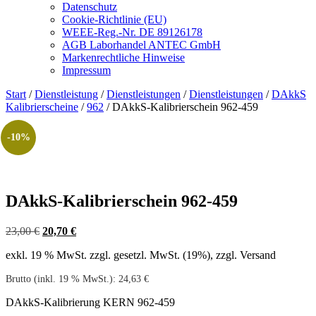
Datenschutz
Cookie-Richtlinie (EU)
WEEE-Reg.-Nr. DE 89126178
AGB Laborhandel ANTEC GmbH
Markenrechtliche Hinweise
Impressum
Start
/
Dienstleistung
/
Dienstleistungen
/
Dienstleistungen
/
DAkkS
Kalibrierscheine
/
962
/ DAkkS-Kalibrierschein 962-459
-10%
DAkkS-Kalibrierschein 962-459
Ursprünglicher
Aktueller
23,00
€
20,70
€
Preis
Preis
exkl. 19 % MwSt.
zzgl. gesetzl. MwSt. (19%), zzgl. Versand
war:
ist:
23,00 €
20,70 €.
Brutto (inkl. 19 % MwSt.):
24,63
€
DAkkS-Kalibrierung KERN 962-459