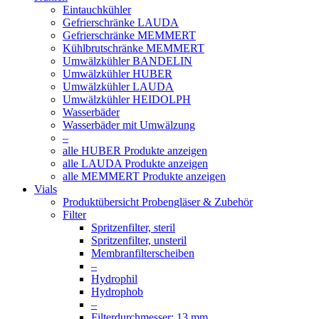
Eintauchkühler
Gefrierschränke LAUDA
Gefrierschränke MEMMERT
Kühlbrutschränke MEMMERT
Umwälzkühler BANDELIN
Umwälzkühler HUBER
Umwälzkühler LAUDA
Umwälzkühler HEIDOLPH
Wasserbäder
Wasserbäder mit Umwälzung
–
alle HUBER Produkte anzeigen
alle LAUDA Produkte anzeigen
alle MEMMERT Produkte anzeigen
Vials
Produktübersicht Probengläser & Zubehör
Filter
Spritzenfilter, steril
Spritzenfilter, unsteril
Membranfilterscheiben
–
Hydrophil
Hydrophob
–
Filterdurchmesser: 13 mm