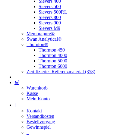
Sievers 400
Sievers 500
Sievers 500RL
Sievers 800
Sievers 900
Sievers M9
Membrapure®
Swan Analytical®
Thornton®
Thornton 450
Thornton 4000
Thornton 5000
Thornton 6000
Zertifiziertes Referenzmaterial (358)
|
🛒
Warenkorb
Kasse
Mein Konto
ℹ️
Kontakt
Versandkosten
Bestellvorgang
Gewinnspiel
–