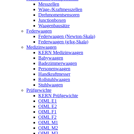
Messzellen
Wäge-/Kraftmesszellen
Drehmomentsensoren
Junctionboxen
Waagenbausätze
Federwaagen
Federwaagen (Newton-Skala)
Federwaagen (g/kg-Skala)
Medizinwaagen
KERN Medizinwaagen
Babywaagen
Badezimmerwaagen
Personenwaagen
Handkraftmesser
Rollstuhlwaagen
Stuhlwaagen
Prüfgewichte
KERN Prüfgewichte
OIML E1
OIML E2
OIML F1
OIML F2
OIML M1
OIML M2
OIML M3