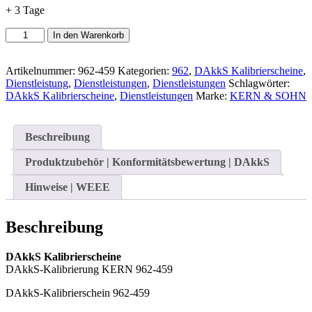
+ 3 Tage
DAkkS-
In den Warenkorb
Kalibrierschein
962-
459
Artikelnummer:
962-459
Kategorien:
962
,
DAkkS Kalibrierscheine
,
Menge
Dienstleistung
,
Dienstleistungen
,
Dienstleistungen
Schlagwörter:
DAkkS Kalibrierscheine
,
Dienstleistungen
Marke:
KERN & SOHN
Beschreibung
Produktzubehör | Konformitätsbewertung | DAkkS
Hinweise | WEEE
Beschreibung
DAkkS Kalibrierscheine
DAkkS-Kalibrierung KERN 962-459
DAkkS-Kalibrierschein 962-459