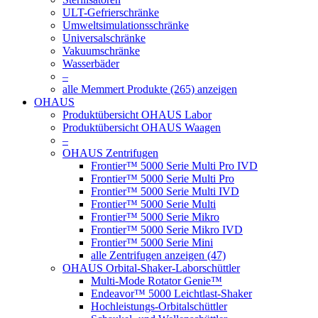
ULT-Gefrierschränke
Umweltsimulationsschränke
Universalschränke
Vakuumschränke
Wasserbäder
–
alle Memmert Produkte (265) anzeigen
OHAUS
Produktübersicht OHAUS Labor
Produktübersicht OHAUS Waagen
–
OHAUS Zentrifugen
Frontier™ 5000 Serie Multi Pro IVD
Frontier™ 5000 Serie Multi Pro
Frontier™ 5000 Serie Multi IVD
Frontier™ 5000 Serie Multi
Frontier™ 5000 Serie Mikro
Frontier™ 5000 Serie Mikro IVD
Frontier™ 5000 Serie Mini
alle Zentrifugen anzeigen (47)
OHAUS Orbital-Shaker-Laborschüttler
Multi-Mode Rotator Genie™
Endeavor™ 5000 Leichtlast-Shaker
Hochleistungs-Orbitalschüttler