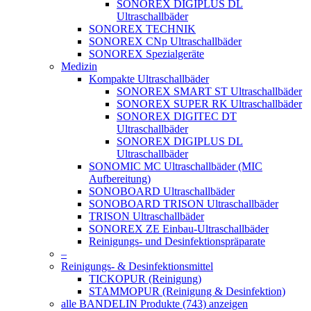
SONOREX DIGIPLUS DL
Ultraschallbäder
SONOREX TECHNIK
SONOREX CNp Ultraschallbäder
SONOREX Spezialgeräte
Medizin
Kompakte Ultraschallbäder
SONOREX SMART ST Ultraschallbäder
SONOREX SUPER RK Ultraschallbäder
SONOREX DIGITEC DT
Ultraschallbäder
SONOREX DIGIPLUS DL
Ultraschallbäder
SONOMIC MC Ultraschallbäder (MIC
Aufbereitung)
SONOBOARD Ultraschallbäder
SONOBOARD TRISON Ultraschallbäder
TRISON Ultraschallbäder
SONOREX ZE Einbau-Ultraschallbäder
Reinigungs- und Desinfektionspräparate
–
Reinigungs- & Desinfektionsmittel
TICKOPUR (Reinigung)
STAMMOPUR (Reinigung & Desinfektion)
alle BANDELIN Produkte (743) anzeigen