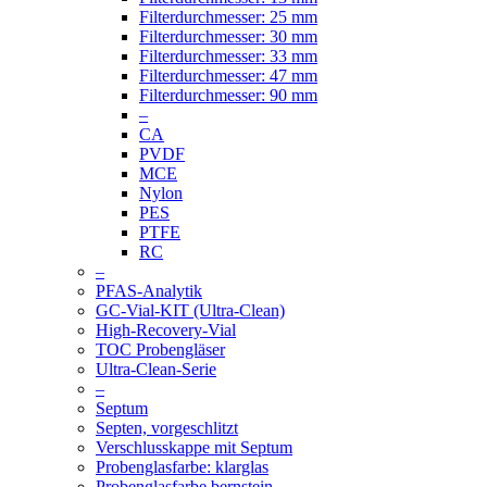
Filterdurchmesser: 25 mm
Filterdurchmesser: 30 mm
Filterdurchmesser: 33 mm
Filterdurchmesser: 47 mm
Filterdurchmesser: 90 mm
–
CA
PVDF
MCE
Nylon
PES
PTFE
RC
–
PFAS-Analytik
GC-Vial-KIT (Ultra-Clean)
High-Recovery-Vial
TOC Probengläser
Ultra-Clean-Serie
–
Septum
Septen, vorgeschlitzt
Verschlusskappe mit Septum
Probenglasfarbe: klarglas
Probenglasfarbe bernstein