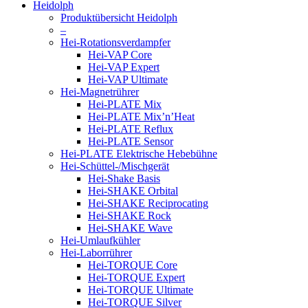
Heidolph
Produktübersicht Heidolph
–
Hei-Rotationsverdampfer
Hei-VAP Core
Hei-VAP Expert
Hei-VAP Ultimate
Hei-Magnetrührer
Hei-PLATE Mix
Hei-PLATE Mix’n’Heat
Hei-PLATE Reflux
Hei-PLATE Sensor
Hei-PLATE Elektrische Hebebühne
Hei-Schüttel-/Mischgerät
Hei-Shake Basis
Hei-SHAKE Orbital
Hei-SHAKE Reciprocating
Hei-SHAKE Rock
Hei-SHAKE Wave
Hei-Umlaufkühler
Hei-Laborrührer
Hei-TORQUE Core
Hei-TORQUE Expert
Hei-TORQUE Ultimate
Hei-TORQUE Silver