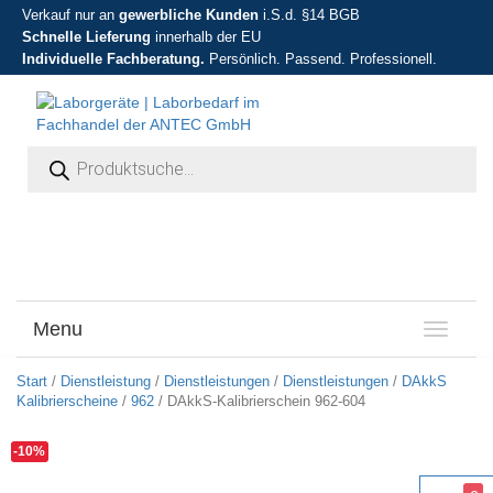
Verkauf nur an
gewerbliche Kunden
i.S.d. §14 BGB
Schnelle Lieferung
innerhalb der EU
Individuelle Fachberatung.
Persönlich. Passend. Professionell.
Products search
Menu
T
o
g
Start
/
Dienstleistung
/
Dienstleistungen
/
Dienstleistungen
/
DAkkS
g
Kalibrierscheine
/
962
/ DAkkS-Kalibrierschein 962-604
l
e
-10%
n
a