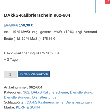
0
v
i
g
DAkkS-Kalibrierschein 962-604
a
t
Ursprünglicher Preis war: 167,00 €
Aktueller Preis ist: 150,30 €.
167,00
€
150,30
€
i
exkl. 19 % MwSt.
zzgl. gesetzl. MwSt. (19%), zzgl. Versand
o
n
Brutto (inkl. 19 % MwSt.):
178,86
€
DAkkS-Kalibrierung KERN 962-604
+ 3 Tage
DAkkS-Kalibrierschein 962-604 Menge
In den Warenkorb
Artikelnummer:
962-604
Kategorien:
962
,
DAkkS Kalibrierscheine
,
Dienstleistung
,
Dienstleistungen
,
Dienstleistungen
Schlagwörter:
DAkkS Kalibrierscheine
,
Dienstleistungen
Marke:
KERN & SOHN