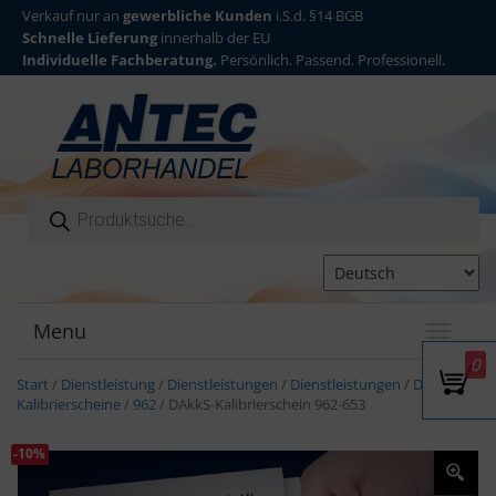
Verkauf nur an
gewerbliche Kunden
i.S.d. §14 BGB
Schnelle Lieferung
innerhalb der EU
Individuelle Fachberatung.
Persönlich. Passend. Professionell.
Products search
Menu
T
o
0
g
Start
/
Dienstleistung
/
Dienstleistungen
/
Dienstleistungen
/
DAkkS
g
Kalibrierscheine
/
962
/ DAkkS-Kalibrierschein 962-653
l
e
-10%
n
a