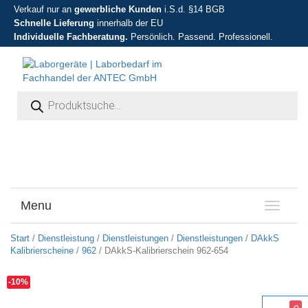
Verkauf nur an
gewerbliche Kunden
i.S.d. §14 BGB
Schnelle Lieferung
innerhalb der EU
Individuelle Fachberatung.
Persönlich. Passend. Professionell.
Products search
Menu
T
o
g
Start
/
Dienstleistung
/
Dienstleistungen
/
Dienstleistungen
/
DAkkS
g
Kalibrierscheine
/
962
/ DAkkS-Kalibrierschein 962-654
l
e
-10%
n
a