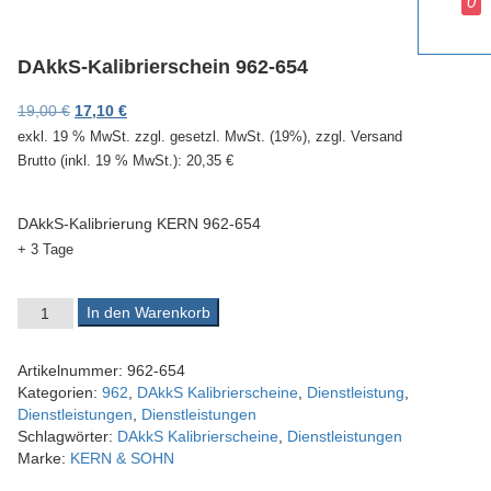
0
v
i
g
DAkkS-Kalibrierschein 962-654
a
t
Ursprünglicher Preis war: 19,00 €
Aktueller Preis ist: 17,10 €.
19,00
€
17,10
€
i
exkl. 19 % MwSt.
zzgl. gesetzl. MwSt. (19%), zzgl. Versand
o
Brutto (inkl. 19 % MwSt.):
20,35
€
n
DAkkS-Kalibrierung KERN 962-654
+ 3 Tage
DAkkS-Kalibrierschein 962-654 Menge
In den Warenkorb
Artikelnummer:
962-654
Kategorien:
962
,
DAkkS Kalibrierscheine
,
Dienstleistung
,
Dienstleistungen
,
Dienstleistungen
Schlagwörter:
DAkkS Kalibrierscheine
,
Dienstleistungen
Marke:
KERN & SOHN