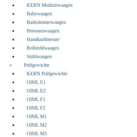
KERN Medizinwaagen
Babywaagen
Badezimmerwaagen
Personenwaagen
Handkraftmesser
Rollstuhlwaagen
Stuhlwaagen
Prüfgewichte
KERN Prüfgewichte
OIML E1
OIML E2
OIML F1
OIML F2
OIML M1
OIML M2
OIML M3