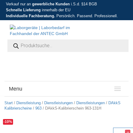
Verkauf nur an
gewerbliche Kunden
i.S.d. §14 BGB
Schnelle Lieferung
innerhalb der EU
Individuelle Fachberatung.
Persönlich. Passend. Professionell.
Products search
Menu
T
o
g
Start
/
Dienstleistung
/
Dienstleistungen
/
Dienstleistungen
/
DAkkS
g
Kalibrierscheine
/
963
/ DAkkS-Kalibrierschein 963-131H
l
e
-10%
n
a