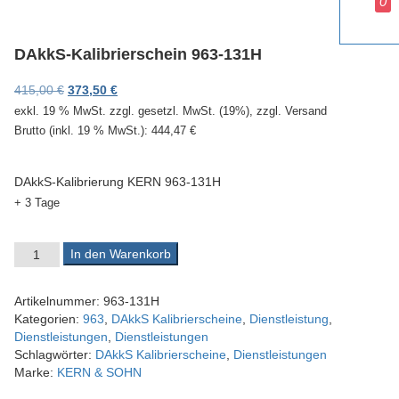
0
v
i
g
DAkkS-Kalibrierschein 963-131H
a
t
Ursprünglicher Preis war: 415,00 €
Aktueller Preis ist: 373,50 €.
415,00
€
373,50
€
i
exkl. 19 % MwSt.
zzgl. gesetzl. MwSt. (19%), zzgl. Versand
o
Brutto (inkl. 19 % MwSt.):
444,47
€
n
DAkkS-Kalibrierung KERN 963-131H
+ 3 Tage
DAkkS-Kalibrierschein 963-131H Menge
In den Warenkorb
Artikelnummer:
963-131H
Kategorien:
963
,
DAkkS Kalibrierscheine
,
Dienstleistung
,
Dienstleistungen
,
Dienstleistungen
Schlagwörter:
DAkkS Kalibrierscheine
,
Dienstleistungen
Marke:
KERN & SOHN