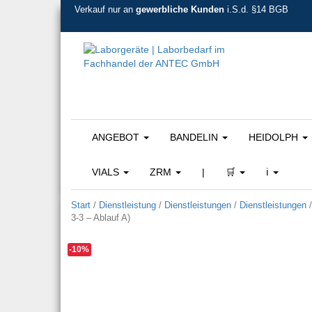
Verkauf nur an
gewerbliche Kunden
i.S.d. §14 BGB
ANGEBOT
BANDELIN
HEIDOLPH
VIALS
ZRM
|
🛒
ℹ️
Start
/
Dienstleistung
/
Dienstleistungen
/
Dienstleistungen
3-3 – Ablauf A)
-10%