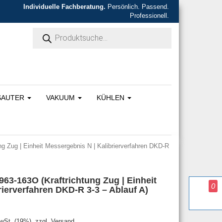
Individuelle Fachberatung.
Persönlich. Passend.
Professionell.
Products search
SAUTER
VAKUUM
KÜHLEN
ng Zug | Einheit Messergebnis N | Kalibrierverfahren DKD-R
963-163O (Kraftrichtung Zug | Einheit
0
rierverfahren DKD-R 3-3 – Ablauf A)
war: 440,00 €
s ist: 396,00 €.
MwSt. (19%), zzgl. Versand