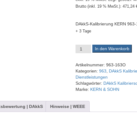
Brutto (inkl. 19 % MwSt.):
471,24
DAkkS-Kalibrierung KERN 963
+ 3 Tage
DAkkS-Kalibrierschein 963-16
In den Warenkorb
Artikelnummer:
963-163O
Kategorien:
963
,
DAkkS Kalibri
Dienstleistungen
Schlagwörter:
DAkkS Kalibriers
Marke:
KERN & SOHN
tsbewertung | DAkkS
Hinweise | WEEE