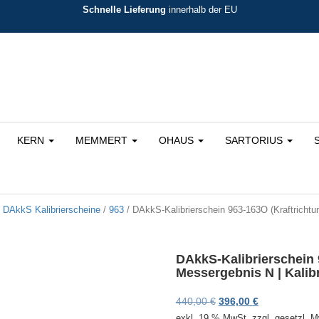
Schnelle Lieferung
innerhalb der EU
KERN
MEMMERT
OHAUS
SARTORIUS
/
DAkkS Kalibrierscheine
/
963
/ DAkkS-Kalibrierschein 963-163O (Kraftrichtu
DAkkS-Kalibrierschein 
Messergebnis N | Kalib
Ursprünglicher Preis 
Aktueller Prei
440,00
€
396,00
€
exkl. 19 % MwSt.
zzgl. gesetzl. 