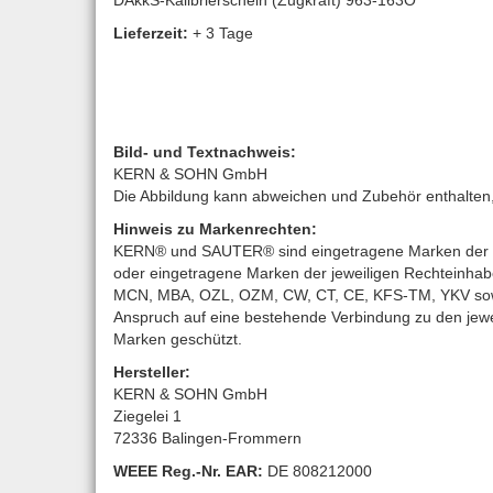
DAkkS-Kalibrierschein (Zugkraft) 963-163O
Lieferzeit:
+ 3 Tage
Bild- und Textnachweis:
KERN & SOHN GmbH
Die Abbildung kann abweichen und Zubehör enthalten, d
Hinweis zu Markenrechten:
KERN® und SAUTER® sind eingetragene Marken der K
oder eingetragene Marken der jeweiligen Rechteinha
MCN, MBA, OZL, OZM, CW, CT, CE, KFS-TM, YKV sowie 
Anspruch auf eine bestehende Verbindung zu den jewe
Marken geschützt.
Hersteller:
KERN & SOHN GmbH
Ziegelei 1
72336 Balingen-Frommern
WEEE
Reg.-Nr. EAR:
DE 808212000