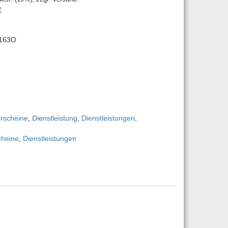
€
-163O
3O (Kraftrichtung Zug | Einheit Messergebnis N | Kalibrierverfahr
erscheine
,
Dienstleistung
,
Dienstleistungen
,
cheine
,
Dienstleistungen