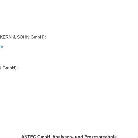
KERN & SOHN GmbH):
de
N GmbH):
ANTEC GmbH, Analysen- und Prozesstechnik