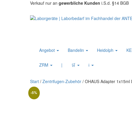
Verkauf nur an
gewerbliche Kunden
i.S.d. §14 BGB
Angebot
Bandelin
Heidolph
K
ZRM
|
🛒
ℹ️
Start
/
Zentrifugen-Zubehör
/ OHAUS Adapter 1x15ml D
-5%