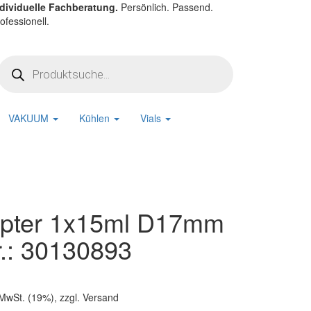
ndividuelle Fachberatung.
Persönlich. Passend.
ofessionell.
Products
search
VAKUUM
Kühlen
Vials
pter 1x15ml D17mm
Nr.: 30130893
 MwSt. (19%), zzgl. Versand