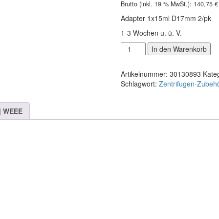
Brutto (inkl. 19 % MwSt.):
124,50 €
118,28 €.
140,75
€
Adapter 1x15ml D17mm 2/pk
1-3 Wochen u. ü. V.
OHAUS
In den Warenkorb
Adapter
1x15ml
Artikelnummer:
30130893
Kate
D17mm
Schlagwort:
Zentrifugen-Zubeh
2/pk
|
Art.-
 | WEEE
Nr.:
30130893
Menge