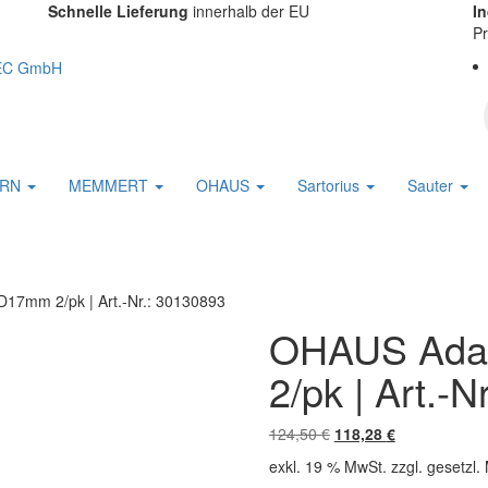
Schnelle Lieferung
innerhalb der EU
I
Pr
ERN
MEMMERT
OHAUS
Sartorius
Sauter
17mm 2/pk | Art.-Nr.: 30130893
OHAUS Ada
2/pk | Art.-
Ursprünglicher
Aktueller
124,50
€
118,28
€
Preis
Preis
exkl. 19 % MwSt.
zzgl. gesetzl.
war:
ist: