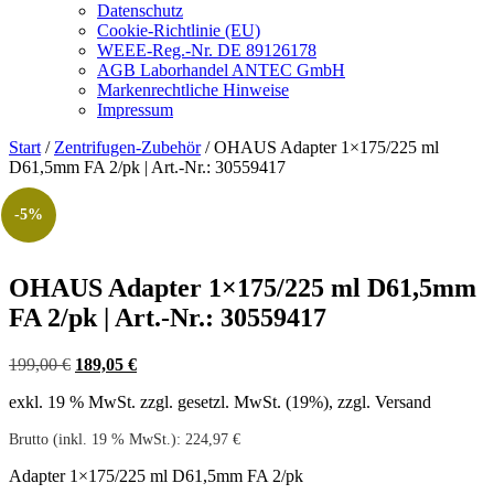
Datenschutz
Cookie-Richtlinie (EU)
WEEE-Reg.-Nr. DE 89126178
AGB Laborhandel ANTEC GmbH
Markenrechtliche Hinweise
Impressum
Start
/
Zentrifugen-Zubehör
/ OHAUS Adapter 1×175/225 ml
D61,5mm FA 2/pk | Art.-Nr.: 30559417
-5%
OHAUS Adapter 1×175/225 ml D61,5mm
FA 2/pk | Art.-Nr.: 30559417
Ursprünglicher
Aktueller
199,00
€
189,05
€
Preis
Preis
exkl. 19 % MwSt.
zzgl. gesetzl. MwSt. (19%), zzgl. Versand
war:
ist:
199,00 €
189,05 €.
Brutto (inkl. 19 % MwSt.):
224,97
€
Adapter 1×175/225 ml D61,5mm FA 2/pk