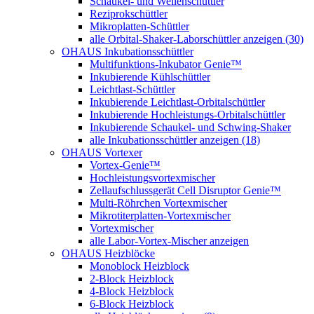
Schaukel- und Wellenschüttler
Reziprokschüttler
Mikroplatten-Schüttler
alle Orbital-Shaker-Laborschüttler anzeigen (30)
OHAUS Inkubationsschüttler
Multifunktions-Inkubator Genie™
Inkubierende Kühlschüttler
Leichtlast-Schüttler
Inkubierende Leichtlast-Orbitalschüttler
Inkubierende Hochleistungs-Orbitalschüttler
Inkubierende Schaukel- und Schwing-Shaker
alle Inkubationsschüttler anzeigen (18)
OHAUS Vortexer
Vortex-Genie™
Hochleistungsvortexmischer
Zellaufschlussgerät Cell Disruptor Genie™
Multi-Röhrchen Vortexmischer
Mikrotiterplatten-Vortexmischer
Vortexmischer
alle Labor-Vortex-Mischer anzeigen
OHAUS Heizblöcke
Monoblock Heizblock
2-Block Heizblock
4-Block Heizblock
6-Block Heizblock