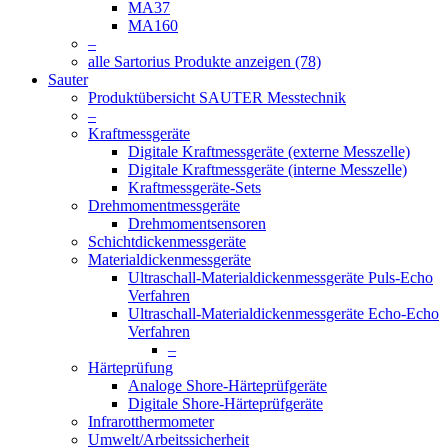
MA37
MA160
–
alle Sartorius Produkte anzeigen (78)
Sauter
Produktübersicht SAUTER Messtechnik
–
Kraftmessgeräte
Digitale Kraftmessgeräte (externe Messzelle)
Digitale Kraftmessgeräte (interne Messzelle)
Kraftmessgeräte-Sets
Drehmomentmessgeräte
Drehmomentsensoren
Schichtdickenmessgeräte
Materialdickenmessgeräte
Ultraschall-Materialdickenmessgeräte Puls-Echo
Verfahren
Ultraschall-Materialdickenmessgeräte Echo-Echo
Verfahren
–
Härteprüfung
Analoge Shore-Härteprüfgeräte
Digitale Shore-Härteprüfgeräte
Infrarotthermometer
Umwelt/Arbeitssicherheit