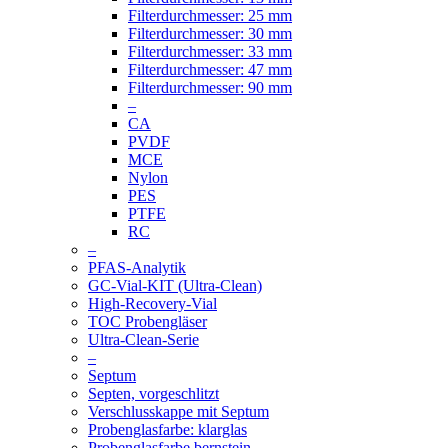
Filterdurchmesser: 25 mm
Filterdurchmesser: 30 mm
Filterdurchmesser: 33 mm
Filterdurchmesser: 47 mm
Filterdurchmesser: 90 mm
–
CA
PVDF
MCE
Nylon
PES
PTFE
RC
–
PFAS-Analytik
GC-Vial-KIT (Ultra-Clean)
High-Recovery-Vial
TOC Probengläser
Ultra-Clean-Serie
–
Septum
Septen, vorgeschlitzt
Verschlusskappe mit Septum
Probenglasfarbe: klarglas
Probenglasfarbe bernstein