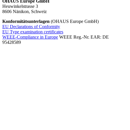
OHAUS Europe GmbH
Heuwinkelstrasse 3
8606 Nänikon, Schweiz
Konformitätsunterlagen
(OHAUS Europe GmbH)
EU Declarations of Conformity
EU Type examination certificates
WEEE-Compliance in Europe
WEEE Reg.-Nr. EAR: DE
95428589