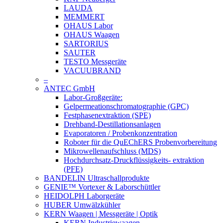
LAUDA
MEMMERT
OHAUS Labor
OHAUS Waagen
SARTORIUS
SAUTER
TESTO Messgeräte
VACUUBRAND
–
ANTEC GmbH
Labor-Großgeräte:
Gelpermeationschromatographie (GPC)
Festphasenextraktion (SPE)
Drehband-Destillationsanlagen
Evaporatoren / Probenkonzentration
Roboter für die QuEChERS Probenvorbereitung
Mikrowellenaufschluss (MDS)
Hochdurchsatz-Druckflüssigkeits- extraktion
(PFE)
BANDELIN Ultraschallprodukte
GENIE™ Vortexer & Laborschüttler
HEIDOLPH Laborgeräte
HUBER Umwälzkühler
KERN Waagen | Messgeräte | Optik
KERN Industriewaagen