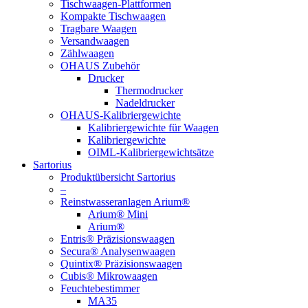
Tischwaagen-Plattformen
Kompakte Tischwaagen
Tragbare Waagen
Versandwaagen
Zählwaagen
OHAUS Zubehör
Drucker
Thermodrucker
Nadeldrucker
OHAUS-Kalibriergewichte
Kalibriergewichte für Waagen
Kalibriergewichte
OIML-Kalibriergewichtsätze
Sartorius
Produktübersicht Sartorius
–
Reinstwasseranlagen Arium®
Arium® Mini
Arium®
Entris® Präzisionswaagen
Secura® Analysenwaagen
Quintix® Präzisionswaagen
Cubis® Mikrowaagen
Feuchtebestimmer
MA35