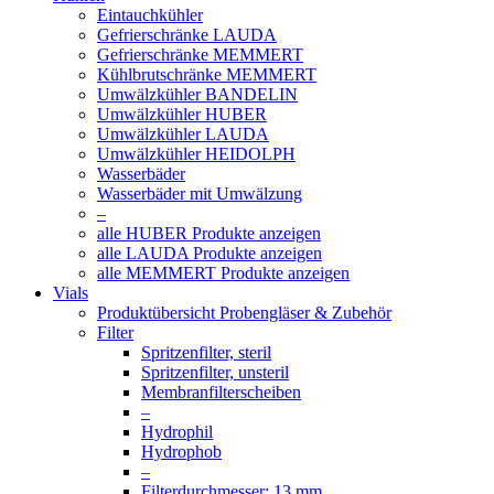
Eintauchkühler
Gefrierschränke LAUDA
Gefrierschränke MEMMERT
Kühlbrutschränke MEMMERT
Umwälzkühler BANDELIN
Umwälzkühler HUBER
Umwälzkühler LAUDA
Umwälzkühler HEIDOLPH
Wasserbäder
Wasserbäder mit Umwälzung
–
alle HUBER Produkte anzeigen
alle LAUDA Produkte anzeigen
alle MEMMERT Produkte anzeigen
Vials
Produktübersicht Probengläser & Zubehör
Filter
Spritzenfilter, steril
Spritzenfilter, unsteril
Membranfilterscheiben
–
Hydrophil
Hydrophob
–
Filterdurchmesser: 13 mm