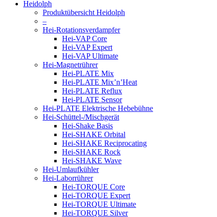
Heidolph
Produktübersicht Heidolph
–
Hei-Rotationsverdampfer
Hei-VAP Core
Hei-VAP Expert
Hei-VAP Ultimate
Hei-Magnetrührer
Hei-PLATE Mix
Hei-PLATE Mix’n’Heat
Hei-PLATE Reflux
Hei-PLATE Sensor
Hei-PLATE Elektrische Hebebühne
Hei-Schüttel-/Mischgerät
Hei-Shake Basis
Hei-SHAKE Orbital
Hei-SHAKE Reciprocating
Hei-SHAKE Rock
Hei-SHAKE Wave
Hei-Umlaufkühler
Hei-Laborrührer
Hei-TORQUE Core
Hei-TORQUE Expert
Hei-TORQUE Ultimate
Hei-TORQUE Silver