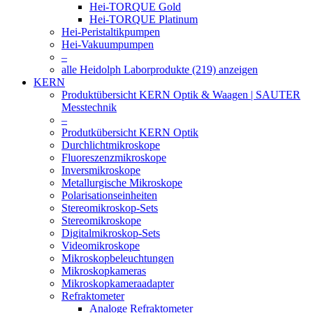
Hei-TORQUE Gold
Hei-TORQUE Platinum
Hei-Peristaltikpumpen
Hei-Vakuumpumpen
–
alle Heidolph Laborprodukte (219) anzeigen
KERN
Produktübersicht KERN Optik & Waagen | SAUTER
Messtechnik
–
Produtkübersicht KERN Optik
Durchlichtmikroskope
Fluoreszenzmikroskope
Inversmikroskope
Metallurgische Mikroskope
Polarisationseinheiten
Stereomikroskop-Sets
Stereomikroskope
Digitalmikroskop-Sets
Videomikroskope
Mikroskopbeleuchtungen
Mikroskopkameras
Mikroskopkameraadapter
Refraktometer
Analoge Refraktometer