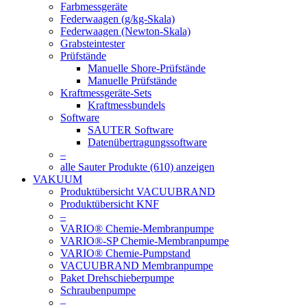
Farbmessgeräte
Federwaagen (g/kg-Skala)
Federwaagen (Newton-Skala)
Grabsteintester
Prüfstände
Manuelle Shore-Prüfstände
Manuelle Prüfstände
Kraftmessgeräte-Sets
Kraftmessbundels
Software
SAUTER Software
Datenübertragungssoftware
–
alle Sauter Produkte (610) anzeigen
VAKUUM
Produktübersicht VACUUBRAND
Produktübersicht KNF
–
VARIO® Chemie-Membranpumpe
VARIO®-SP Chemie-Membranpumpe
VARIO® Chemie-Pumpstand
VACUUBRAND Membranpumpe
Paket Drehschieberpumpe
Schraubenpumpe
–