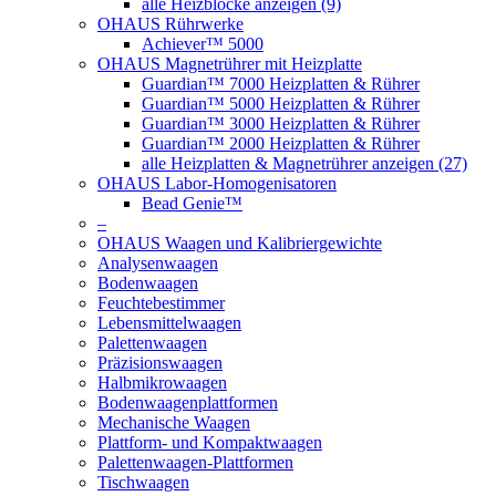
alle Heizblöcke anzeigen (9)
OHAUS Rührwerke
Achiever™ 5000
OHAUS Magnetrührer mit Heizplatte
Guardian™ 7000 Heizplatten & Rührer
Guardian™ 5000 Heizplatten & Rührer
Guardian™ 3000 Heizplatten & Rührer
Guardian™ 2000 Heizplatten & Rührer
alle Heizplatten & Magnetrührer anzeigen (27)
OHAUS Labor-Homogenisatoren
Bead Genie™
–
OHAUS Waagen und Kalibriergewichte
Analysenwaagen
Bodenwaagen
Feuchtebestimmer
Lebensmittelwaagen
Palettenwaagen
Präzisionswaagen
Halbmikrowaagen
Bodenwaagenplattformen
Mechanische Waagen
Plattform- und Kompaktwaagen
Palettenwaagen-Plattformen
Tischwaagen