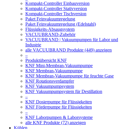
Kompakt-Controller Einbauversion
Kompakt-Controller Stativversion
Kompakt-Controller Tischversion
Paket Feinvakuumregelung
Paket Feinvakuumregelung (Edelstahl)
Flüssigkeits-Absaugsystem
VACUUBRAND-Zubehör
VACUUBRAND | Vakuumpumpen für Labor und
Industrie
alle VACUUBRAND Produkte (449) anzeigen
–
Produktübersicht KNF
KNF Mini-Membran-Vakuumpumpe
KNF Membran-Vakuumpumpe
KNF Membran-Vakuumpumpe für feuchte Gase
KNF Rotationsverdampfer
KNF Vakuumpumpsystem
KNF Vakuumpumpsystem für Destillation
–
KNF Dosierpumpe für Flüssigkeiten
KNF Förderpumpe für Flüssigkeiten
–
KNF Laborpumpen & Laborsysteme
alle KNF Produkte (72) anzeigen
Kühlen