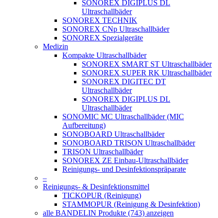
SONOREX DIGIPLUS DL
Ultraschallbäder
SONOREX TECHNIK
SONOREX CNp Ultraschallbäder
SONOREX Spezialgeräte
Medizin
Kompakte Ultraschallbäder
SONOREX SMART ST Ultraschallbäder
SONOREX SUPER RK Ultraschallbäder
SONOREX DIGITEC DT
Ultraschallbäder
SONOREX DIGIPLUS DL
Ultraschallbäder
SONOMIC MC Ultraschallbäder (MIC
Aufbereitung)
SONOBOARD Ultraschallbäder
SONOBOARD TRISON Ultraschallbäder
TRISON Ultraschallbäder
SONOREX ZE Einbau-Ultraschallbäder
Reinigungs- und Desinfektionspräparate
–
Reinigungs- & Desinfektionsmittel
TICKOPUR (Reinigung)
STAMMOPUR (Reinigung & Desinfektion)
alle BANDELIN Produkte (743) anzeigen