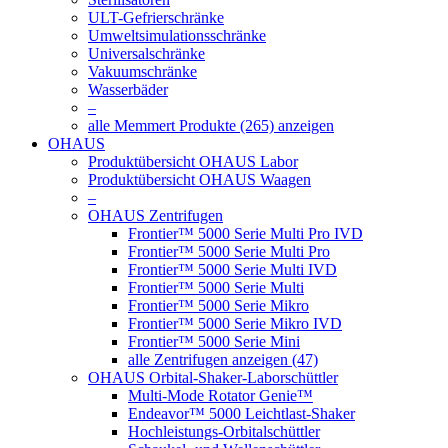
ULT-Gefrierschränke
Umweltsimulationsschränke
Universalschränke
Vakuumschränke
Wasserbäder
–
alle Memmert Produkte (265) anzeigen
OHAUS
Produktübersicht OHAUS Labor
Produktübersicht OHAUS Waagen
–
OHAUS Zentrifugen
Frontier™ 5000 Serie Multi Pro IVD
Frontier™ 5000 Serie Multi Pro
Frontier™ 5000 Serie Multi IVD
Frontier™ 5000 Serie Multi
Frontier™ 5000 Serie Mikro
Frontier™ 5000 Serie Mikro IVD
Frontier™ 5000 Serie Mini
alle Zentrifugen anzeigen (47)
OHAUS Orbital-Shaker-Laborschüttler
Multi-Mode Rotator Genie™
Endeavor™ 5000 Leichtlast-Shaker
Hochleistungs-Orbitalschüttler