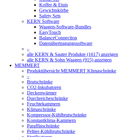
Koffer & Etuis
Gewichtskörbe
Safety Sets
KERN Software
Waagen-Software-Bundles
EasyTouch
BalanceConnection
Datenübertragungssoftware
–
alle KERN & Sauter Produkte (1617) anzeigen
alle KERN & Sohn Waagen (915) anzeigen
MEMMERT
Produktübersicht MEMMERT Klimaschränke
–
Brutschränke
CO2-Inkubatoren
Deckenwärmer
Durchreicheschränke
Feuchtekammern
Klimaschränke
Kompressor-Kühlbrutschränke
Konstantklima-Kammern
Paraffinschränke
Peltier-Kühlbrutschränke
Sterilisatoren