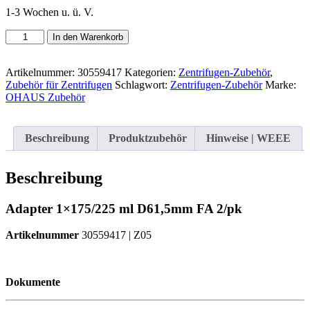
1-3 Wochen u. ü. V.
OHAUS
In den Warenkorb
Adapter
1x175/225
ml
Artikelnummer:
30559417
Kategorien:
Zentrifugen-Zubehör
,
D61,5mm
Zubehör für Zentrifugen
Schlagwort:
Zentrifugen-Zubehör
Marke:
FA
OHAUS Zubehör
2/pk
|
Art.-
Beschreibung
Produktzubehör
Hinweise | WEEE
Nr.:
30559417
Menge
Beschreibung
Adapter 1×175/225 ml D61,5mm FA 2/pk
Artikelnummer
30559417 | Z05
Dokumente