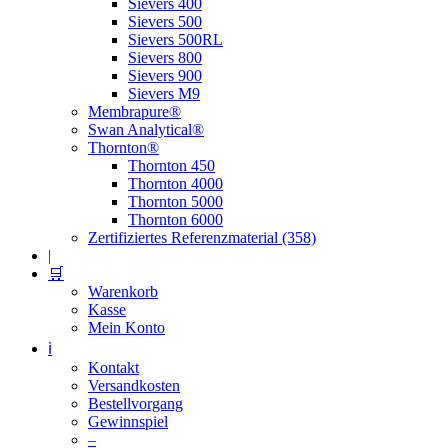
Sievers 400
Sievers 500
Sievers 500RL
Sievers 800
Sievers 900
Sievers M9
Membrapure®
Swan Analytical®
Thornton®
Thornton 450
Thornton 4000
Thornton 5000
Thornton 6000
Zertifiziertes Referenzmaterial (358)
|
🛒
Warenkorb
Kasse
Mein Konto
ℹ️
Kontakt
Versandkosten
Bestellvorgang
Gewinnspiel
–