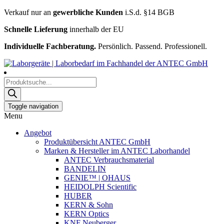
Verkauf nur an
gewerbliche Kunden
i.S.d. §14 BGB
Schnelle Lieferung
innerhalb der EU
Individuelle Fachberatung.
Persönlich. Passend. Professionell.
Products
search
Toggle navigation
Menu
Angebot
Produktübersicht ANTEC GmbH
Marken & Hersteller im ANTEC Laborhandel
ANTEC Verbrauchsmaterial
BANDELIN
GENIE™ | OHAUS
HEIDOLPH Scientific
HUBER
KERN & Sohn
KERN Optics
KNF Neuberger