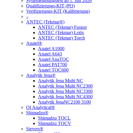
Systemeignungstest ab 1. Juli 2026
Qualifizierungs-KIT (PQ)
Verifizierungs-KIT (Kalibrierung)
–
ANTEC (Tekmar®)
ANTEC (Tekmar) Fusion
ANTEC (Tekmar) Lotix
ANTEC (Tekmar) Torch
Anatel®
Anatel A1000
Anatel A643
Anatel AnaTOC
Anatel PAT700
Anatel TOC600
Analytik Jena®
Analytik Jena Multi NC
Analytik Jena Multi NC2300
Analytik Jena Multi NC3300
Analytik Jena Multi NC4300
Analytik JenaNC2100 3100
OI Analytical®
Shimadzu®
Shimadzu TOCL
Shimadzu TOCV
Sievers®