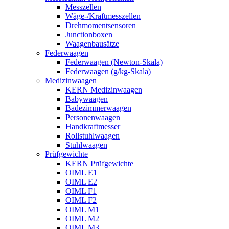
Messzellen
Wäge-/Kraftmesszellen
Drehmomentsensoren
Junctionboxen
Waagenbausätze
Federwaagen
Federwaagen (Newton-Skala)
Federwaagen (g/kg-Skala)
Medizinwaagen
KERN Medizinwaagen
Babywaagen
Badezimmerwaagen
Personenwaagen
Handkraftmesser
Rollstuhlwaagen
Stuhlwaagen
Prüfgewichte
KERN Prüfgewichte
OIML E1
OIML E2
OIML F1
OIML F2
OIML M1
OIML M2
OIML M3