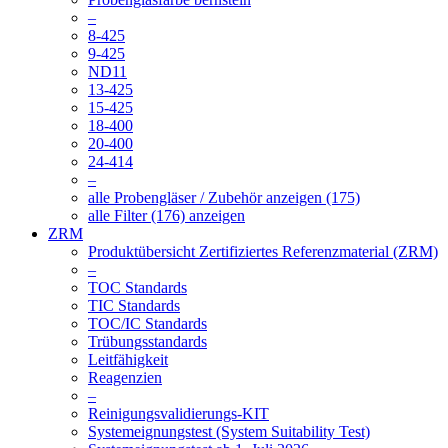
–
8-425
9-425
ND11
13-425
15-425
18-400
20-400
24-414
–
alle Probengläser / Zubehör anzeigen (175)
alle Filter (176) anzeigen
ZRM
Produktübersicht Zertifiziertes Referenzmaterial (ZRM)
–
TOC Standards
TIC Standards
TOC/IC Standards
Trübungsstandards
Leitfähigkeit
Reagenzien
–
Reinigungsvalidierungs-KIT
Systemeignungstest (System Suitability Test)