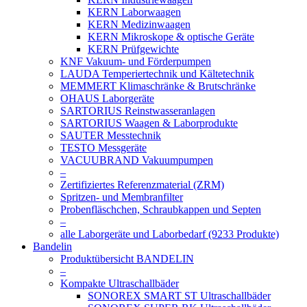
KERN Laborwaagen
KERN Medizinwaagen
KERN Mikroskope & optische Geräte
KERN Prüfgewichte
KNF Vakuum- und Förderpumpen
LAUDA Temperiertechnik und Kältetechnik
MEMMERT Klimaschränke & Brutschränke
OHAUS Laborgeräte
SARTORIUS Reinstwasseranlagen
SARTORIUS Waagen & Laborprodukte
SAUTER Messtechnik
TESTO Messgeräte
VACUUBRAND Vakuumpumpen
–
Zertifiziertes Referenzmaterial (ZRM)
Spritzen- und Membranfilter
Probenfläschchen, Schraubkappen und Septen
–
alle Laborgeräte und Laborbedarf (9233 Produkte)
Bandelin
Produktübersicht BANDELIN
–
Kompakte Ultraschallbäder
SONOREX SMART ST Ultraschallbäder