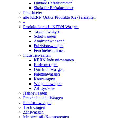
Digitale Refraktometer
Skala für Refraktometer
Polarimeter
alle KERN Optics Produkte (627) anzeigen
–
Produktübersicht KERN Waagen
Taschenwaagen
Schulwaagen
Analysenwaagen*
Präzisionswaagen
Feuchtebestimmer
Industriewaagen
KERN Industriewaagen
Bodenwaagen
Durchfahrwaagen
Palettenwaagen
Kranwaagen
Wiegehubwagen
Zählsysteme
Hängewaagen
Preisrechnende Waagen
Plattformwaagen
Tischwaagen
Zählwaagen
Messtechnik-Komponenten