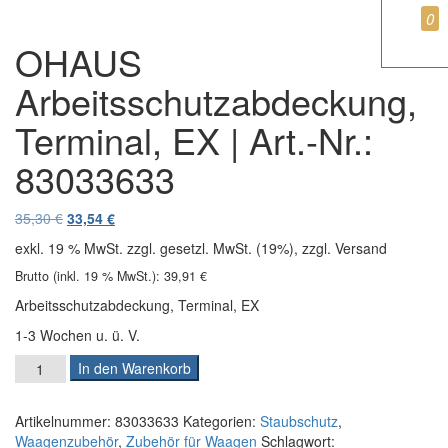
i
0
g
OHAUS
a
t
Arbeitsschutzabdeckung,
i
o
Terminal, EX | Art.-Nr.:
n
83033633
Ursprünglicher Preis war: 35,30 €
Aktueller Preis ist: 33,54 €.
35,30
€
33,54
€
exkl. 19 % MwSt.
zzgl. gesetzl. MwSt. (19%), zzgl. Versand
Brutto (inkl. 19 % MwSt.):
39,91
€
Arbeitsschutzabdeckung, Terminal, EX
1-3 Wochen u. ü. V.
OHAUS Arbeitsschutzabdeckung, Terminal, EX | Art.-Nr.: 8303
In den Warenkorb
Artikelnummer:
83033633
Kategorien:
Staubschutz
,
Waagenzubehör
,
Zubehör für Waagen
Schlagwort: