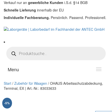
Verkauf nur an
gewerbliche Kunden
i.S.d. §14 BGB
Schnelle Lieferung
innerhalb der EU
Individuelle Fachberatung.
Persönlich. Passend. Professionell.
Products search
Menu
T
o
g
Start
/
Zubehör für Waagen
/ OHAUS Arbeitsschutzabdeckung,
g
Terminal, EX | Art.-Nr.: 83033633
l
e
n
-5%
a
v