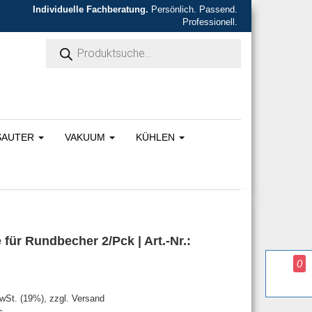
Individuelle Fachberatung.
Persönlich. Passend.
Professionell.
Products search
SAUTER
VAKUUM
KÜHLEN
r Rundbecher 2/Pck | Art.-Nr.:
0
war: 199,00 €
s ist: 189,05 €.
MwSt. (19%), zzgl. Versand