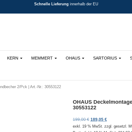
Schnelle Lieferung
innerhalb der EU
KERN
MEMMERT
OHAUS
SARTORIUS
becher 2/Pck | Art.-Nr.: 30553122
OHAUS Deckelmontage fü
30553122
Ursprünglicher Preis 
Aktueller Prei
199,00
€
189,05
€
exkl. 19 % MwSt.
zzgl. gesetzl. 