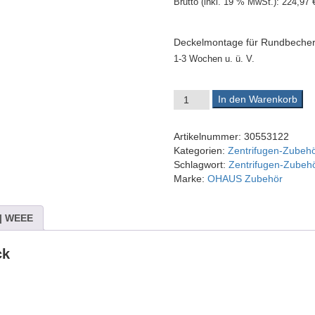
Brutto (inkl. 19 % MwSt.):
224,97
Deckelmontage für Rundbecher
1-3 Wochen u. ü. V.
OHAUS Deckelmontage für Run
In den Warenkorb
Artikelnummer:
30553122
Kategorien:
Zentrifugen-Zubehö
Schlagwort:
Zentrifugen-Zubeh
Marke:
OHAUS Zubehör
 | WEEE
ck