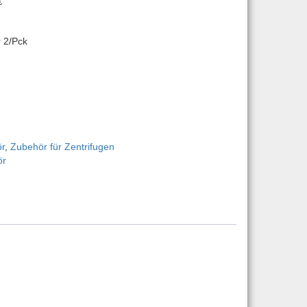
€
 2/Pck
dbecher 2/Pck | Art.-Nr.: 30553122 Menge
r
,
Zubehör für Zentrifugen
ör