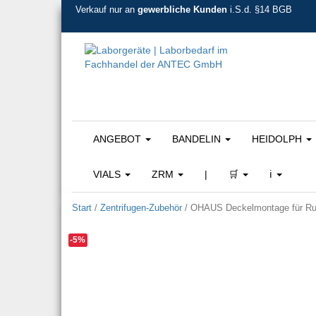
Verkauf nur an
gewerbliche Kunden
i.S.d. §14 BGB
ANGEBOT
BANDELIN
HEIDOLPH
VIALS
ZRM
|
🛒
ℹ️
Start
/
Zentrifugen-Zubehör
/ OHAUS Deckelmontage für Rund
-5%