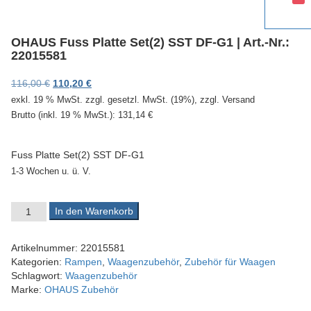
v
i
g
OHAUS Fuss Platte Set(2) SST DF-G1 | Art.-Nr.:
a
22015581
t
i
Ursprünglicher Preis war: 116,00 €
Aktueller Preis ist: 110,20 €.
116,00
€
110,20
€
o
exkl. 19 % MwSt.
zzgl. gesetzl. MwSt. (19%), zzgl. Versand
n
Brutto (inkl. 19 % MwSt.):
131,14
€
Fuss Platte Set(2) SST DF-G1
1-3 Wochen u. ü. V.
OHAUS Fuss Platte Set(2) SST DF-G1 | Art.-Nr.: 22015581 Meng
In den Warenkorb
Artikelnummer:
22015581
Kategorien:
Rampen
,
Waagenzubehör
,
Zubehör für Waagen
Schlagwort:
Waagenzubehör
Marke:
OHAUS Zubehör