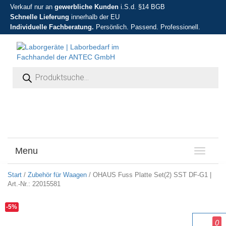
Verkauf nur an
gewerbliche Kunden
i.S.d. §14 BGB
Schnelle Lieferung
innerhalb der EU
Individuelle Fachberatung.
Persönlich. Passend. Professionell.
Products search
Menu
T
o
g
Start
/
Zubehör für Waagen
/ OHAUS Fuss Platte Set(2) SST DF-G1 |
g
Art.-Nr.: 22015581
l
e
-5%
n
0
a