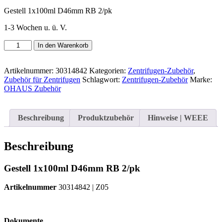
Gestell 1x100ml D46mm RB 2/pk
1-3 Wochen u. ü. V.
OHAUS
In den Warenkorb
Gestell
1x100ml
D46mm
Artikelnummer:
30314842
Kategorien:
Zentrifugen-Zubehör
,
RB
Zubehör für Zentrifugen
Schlagwort:
Zentrifugen-Zubehör
Marke:
2/pk
OHAUS Zubehör
|
Art.-
Nr.:
Beschreibung
Produktzubehör
Hinweise | WEEE
30314842
Menge
Beschreibung
Gestell 1x100ml D46mm RB 2/pk
Artikelnummer
30314842 | Z05
Dokumente