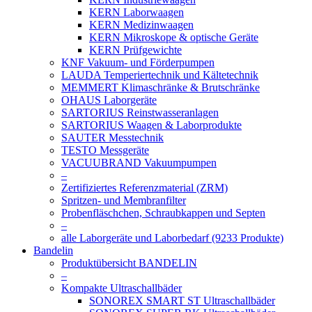
KERN Laborwaagen
KERN Medizinwaagen
KERN Mikroskope & optische Geräte
KERN Prüfgewichte
KNF Vakuum- und Förderpumpen
LAUDA Temperiertechnik und Kältetechnik
MEMMERT Klimaschränke & Brutschränke
OHAUS Laborgeräte
SARTORIUS Reinstwasseranlagen
SARTORIUS Waagen & Laborprodukte
SAUTER Messtechnik
TESTO Messgeräte
VACUUBRAND Vakuumpumpen
–
Zertifiziertes Referenzmaterial (ZRM)
Spritzen- und Membranfilter
Probenfläschchen, Schraubkappen und Septen
–
alle Laborgeräte und Laborbedarf (9233 Produkte)
Bandelin
Produktübersicht BANDELIN
–
Kompakte Ultraschallbäder
SONOREX SMART ST Ultraschallbäder