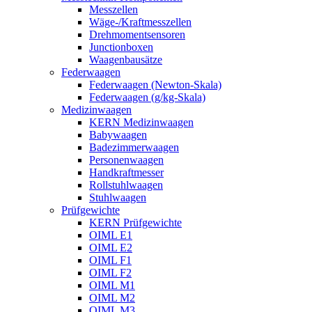
Messzellen
Wäge-/Kraftmesszellen
Drehmomentsensoren
Junctionboxen
Waagenbausätze
Federwaagen
Federwaagen (Newton-Skala)
Federwaagen (g/kg-Skala)
Medizinwaagen
KERN Medizinwaagen
Babywaagen
Badezimmerwaagen
Personenwaagen
Handkraftmesser
Rollstuhlwaagen
Stuhlwaagen
Prüfgewichte
KERN Prüfgewichte
OIML E1
OIML E2
OIML F1
OIML F2
OIML M1
OIML M2
OIML M3