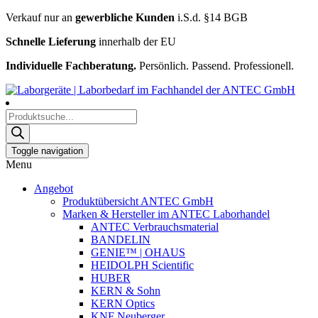
Verkauf nur an
gewerbliche Kunden
i.S.d. §14 BGB
Schnelle Lieferung
innerhalb der EU
Individuelle Fachberatung.
Persönlich. Passend. Professionell.
Products
search
Toggle navigation
Menu
Angebot
Produktübersicht ANTEC GmbH
Marken & Hersteller im ANTEC Laborhandel
ANTEC Verbrauchsmaterial
BANDELIN
GENIE™ | OHAUS
HEIDOLPH Scientific
HUBER
KERN & Sohn
KERN Optics
KNF Neuberger