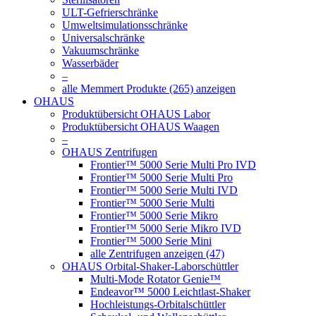
ULT-Gefrierschränke
Umweltsimulationsschränke
Universalschränke
Vakuumschränke
Wasserbäder
–
alle Memmert Produkte (265) anzeigen
OHAUS
Produktübersicht OHAUS Labor
Produktübersicht OHAUS Waagen
–
OHAUS Zentrifugen
Frontier™ 5000 Serie Multi Pro IVD
Frontier™ 5000 Serie Multi Pro
Frontier™ 5000 Serie Multi IVD
Frontier™ 5000 Serie Multi
Frontier™ 5000 Serie Mikro
Frontier™ 5000 Serie Mikro IVD
Frontier™ 5000 Serie Mini
alle Zentrifugen anzeigen (47)
OHAUS Orbital-Shaker-Laborschüttler
Multi-Mode Rotator Genie™
Endeavor™ 5000 Leichtlast-Shaker
Hochleistungs-Orbitalschüttler