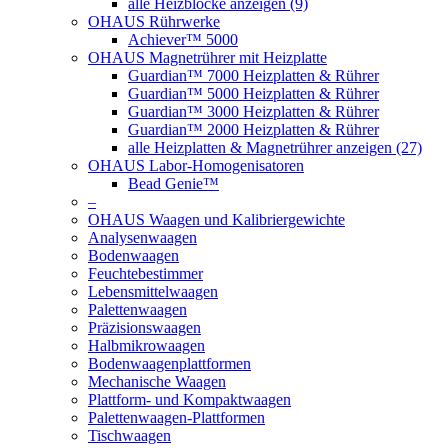
alle Heizblöcke anzeigen (9)
OHAUS Rührwerke
Achiever™ 5000
OHAUS Magnetrührer mit Heizplatte
Guardian™ 7000 Heizplatten & Rührer
Guardian™ 5000 Heizplatten & Rührer
Guardian™ 3000 Heizplatten & Rührer
Guardian™ 2000 Heizplatten & Rührer
alle Heizplatten & Magnetrührer anzeigen (27)
OHAUS Labor-Homogenisatoren
Bead Genie™
–
OHAUS Waagen und Kalibriergewichte
Analysenwaagen
Bodenwaagen
Feuchtebestimmer
Lebensmittelwaagen
Palettenwaagen
Präzisionswaagen
Halbmikrowaagen
Bodenwaagenplattformen
Mechanische Waagen
Plattform- und Kompaktwaagen
Palettenwaagen-Plattformen
Tischwaagen