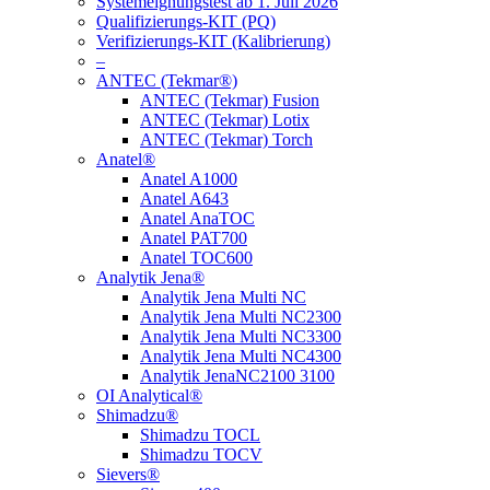
Systemeignungstest ab 1. Juli 2026
Qualifizierungs-KIT (PQ)
Verifizierungs-KIT (Kalibrierung)
–
ANTEC (Tekmar®)
ANTEC (Tekmar) Fusion
ANTEC (Tekmar) Lotix
ANTEC (Tekmar) Torch
Anatel®
Anatel A1000
Anatel A643
Anatel AnaTOC
Anatel PAT700
Anatel TOC600
Analytik Jena®
Analytik Jena Multi NC
Analytik Jena Multi NC2300
Analytik Jena Multi NC3300
Analytik Jena Multi NC4300
Analytik JenaNC2100 3100
OI Analytical®
Shimadzu®
Shimadzu TOCL
Shimadzu TOCV
Sievers®