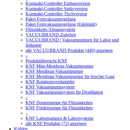
Kompakt-Controller Einbauversion
Kompakt-Controller Stativversion
Kompakt-Controller Tischversion
Paket Feinvakuumregelung
Paket Feinvakuumregelung (Edelstahl)
Flüssigkeits-Absaugsystem
VACUUBRAND-Zubehör
VACUUBRAND | Vakuumpumpen für Labor und
Industrie
alle VACUUBRAND Produkte (449) anzeigen
–
Produktübersicht KNF
KNF Mini-Membran-Vakuumpumpe
KNF Membran-Vakuumpumpe
KNF Membran-Vakuumpumpe für feuchte Gase
KNF Rotationsverdampfer
KNF Vakuumpumpsystem
KNF Vakuumpumpsystem für Destillation
–
KNF Dosierpumpe für Flüssigkeiten
KNF Förderpumpe für Flüssigkeiten
–
KNF Laborpumpen & Laborsysteme
alle KNF Produkte (72) anzeigen
Kühlen