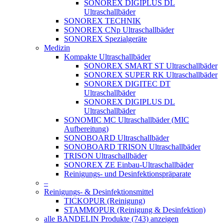
SONOREX DIGIPLUS DL
Ultraschallbäder
SONOREX TECHNIK
SONOREX CNp Ultraschallbäder
SONOREX Spezialgeräte
Medizin
Kompakte Ultraschallbäder
SONOREX SMART ST Ultraschallbäder
SONOREX SUPER RK Ultraschallbäder
SONOREX DIGITEC DT
Ultraschallbäder
SONOREX DIGIPLUS DL
Ultraschallbäder
SONOMIC MC Ultraschallbäder (MIC
Aufbereitung)
SONOBOARD Ultraschallbäder
SONOBOARD TRISON Ultraschallbäder
TRISON Ultraschallbäder
SONOREX ZE Einbau-Ultraschallbäder
Reinigungs- und Desinfektionspräparate
–
Reinigungs- & Desinfektionsmittel
TICKOPUR (Reinigung)
STAMMOPUR (Reinigung & Desinfektion)
alle BANDELIN Produkte (743) anzeigen