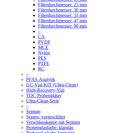
Filterdurchmesser: 25 mm
Filterdurchmesser: 30 mm
Filterdurchmesser: 33 mm
Filterdurchmesser: 47 mm
Filterdurchmesser: 90 mm
–
CA
PVDF
MCE
Nylon
PES
PTFE
RC
–
PFAS-Analytik
GC-Vial-KIT (Ultra-Clean)
High-Recovery-Vial
TOC Probengläser
Ultra-Clean-Serie
–
Septum
Septen, vorgeschlitzt
Verschlusskappe mit Septum
Probenglasfarbe: klarglas
Probenglasfarbe bernstein