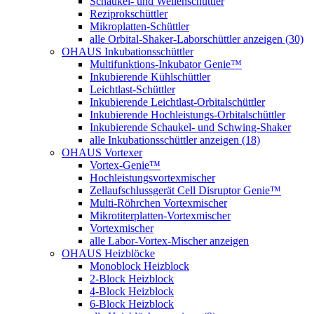
Schaukel- und Wellenschüttler
Reziprokschüttler
Mikroplatten-Schüttler
alle Orbital-Shaker-Laborschüttler anzeigen (30)
OHAUS Inkubationsschüttler
Multifunktions-Inkubator Genie™
Inkubierende Kühlschüttler
Leichtlast-Schüttler
Inkubierende Leichtlast-Orbitalschüttler
Inkubierende Hochleistungs-Orbitalschüttler
Inkubierende Schaukel- und Schwing-Shaker
alle Inkubationsschüttler anzeigen (18)
OHAUS Vortexer
Vortex-Genie™
Hochleistungsvortexmischer
Zellaufschlussgerät Cell Disruptor Genie™
Multi-Röhrchen Vortexmischer
Mikrotiterplatten-Vortexmischer
Vortexmischer
alle Labor-Vortex-Mischer anzeigen
OHAUS Heizblöcke
Monoblock Heizblock
2-Block Heizblock
4-Block Heizblock
6-Block Heizblock