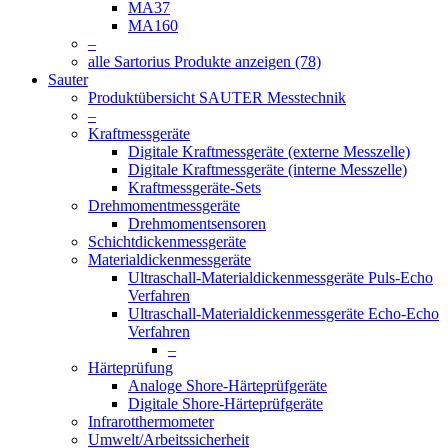
MA37
MA160
–
alle Sartorius Produkte anzeigen (78)
Sauter
Produktübersicht SAUTER Messtechnik
–
Kraftmessgeräte
Digitale Kraftmessgeräte (externe Messzelle)
Digitale Kraftmessgeräte (interne Messzelle)
Kraftmessgeräte-Sets
Drehmomentmessgeräte
Drehmomentsensoren
Schichtdickenmessgeräte
Materialdickenmessgeräte
Ultraschall-Materialdickenmessgeräte Puls-Echo
Verfahren
Ultraschall-Materialdickenmessgeräte Echo-Echo
Verfahren
–
Härteprüfung
Analoge Shore-Härteprüfgeräte
Digitale Shore-Härteprüfgeräte
Infrarotthermometer
Umwelt/Arbeitssicherheit