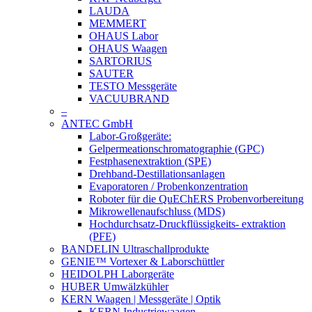
LAUDA
MEMMERT
OHAUS Labor
OHAUS Waagen
SARTORIUS
SAUTER
TESTO Messgeräte
VACUUBRAND
–
ANTEC GmbH
Labor-Großgeräte:
Gelpermeationschromatographie (GPC)
Festphasenextraktion (SPE)
Drehband-Destillationsanlagen
Evaporatoren / Probenkonzentration
Roboter für die QuEChERS Probenvorbereitung
Mikrowellenaufschluss (MDS)
Hochdurchsatz-Druckflüssigkeits- extraktion
(PFE)
BANDELIN Ultraschallprodukte
GENIE™ Vortexer & Laborschüttler
HEIDOLPH Laborgeräte
HUBER Umwälzkühler
KERN Waagen | Messgeräte | Optik
KERN Industriewaagen