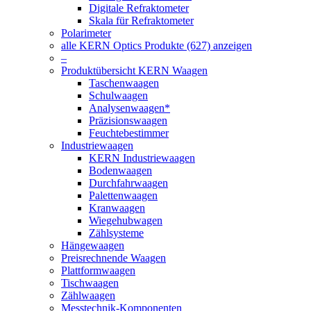
Digitale Refraktometer
Skala für Refraktometer
Polarimeter
alle KERN Optics Produkte (627) anzeigen
–
Produktübersicht KERN Waagen
Taschenwaagen
Schulwaagen
Analysenwaagen*
Präzisionswaagen
Feuchtebestimmer
Industriewaagen
KERN Industriewaagen
Bodenwaagen
Durchfahrwaagen
Palettenwaagen
Kranwaagen
Wiegehubwagen
Zählsysteme
Hängewaagen
Preisrechnende Waagen
Plattformwaagen
Tischwaagen
Zählwaagen
Messtechnik-Komponenten