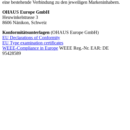
eine bestehende Verbindung zu den jeweiligen Markeninhabern.
OHAUS Europe GmbH
Heuwinkelstrasse 3
8606 Nänikon, Schweiz
Konformitätsunterlagen
(OHAUS Europe GmbH)
EU Declarations of Conformity
EU Type examination certificates
WEEE-Compliance in Europe
WEEE Reg.-Nr. EAR: DE
95428589