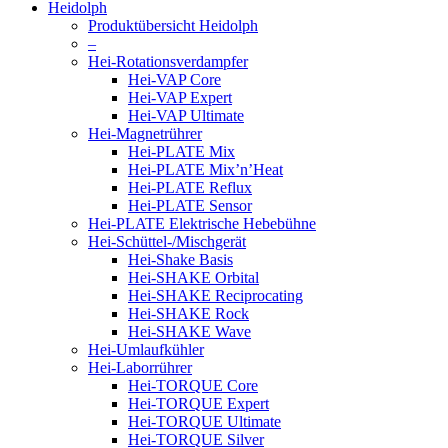
Heidolph
Produktübersicht Heidolph
–
Hei-Rotationsverdampfer
Hei-VAP Core
Hei-VAP Expert
Hei-VAP Ultimate
Hei-Magnetrührer
Hei-PLATE Mix
Hei-PLATE Mix’n’Heat
Hei-PLATE Reflux
Hei-PLATE Sensor
Hei-PLATE Elektrische Hebebühne
Hei-Schüttel-/Mischgerät
Hei-Shake Basis
Hei-SHAKE Orbital
Hei-SHAKE Reciprocating
Hei-SHAKE Rock
Hei-SHAKE Wave
Hei-Umlaufkühler
Hei-Laborrührer
Hei-TORQUE Core
Hei-TORQUE Expert
Hei-TORQUE Ultimate
Hei-TORQUE Silver