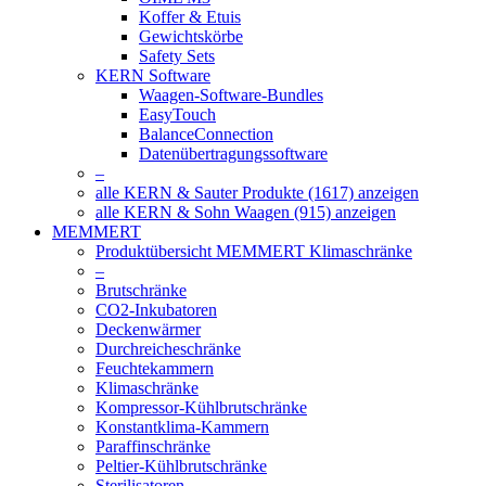
Koffer & Etuis
Gewichtskörbe
Safety Sets
KERN Software
Waagen-Software-Bundles
EasyTouch
BalanceConnection
Datenübertragungssoftware
–
alle KERN & Sauter Produkte (1617) anzeigen
alle KERN & Sohn Waagen (915) anzeigen
MEMMERT
Produktübersicht MEMMERT Klimaschränke
–
Brutschränke
CO2-Inkubatoren
Deckenwärmer
Durchreicheschränke
Feuchtekammern
Klimaschränke
Kompressor-Kühlbrutschränke
Konstantklima-Kammern
Paraffinschränke
Peltier-Kühlbrutschränke
Sterilisatoren