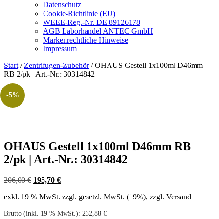
Datenschutz
Cookie-Richtlinie (EU)
WEEE-Reg.-Nr. DE 89126178
AGB Laborhandel ANTEC GmbH
Markenrechtliche Hinweise
Impressum
Start
/
Zentrifugen-Zubehör
/ OHAUS Gestell 1x100ml D46mm
RB 2/pk | Art.-Nr.: 30314842
-5%
OHAUS Gestell 1x100ml D46mm RB
2/pk | Art.-Nr.: 30314842
Ursprünglicher
Aktueller
206,00
€
195,70
€
Preis
Preis
exkl. 19 % MwSt.
zzgl. gesetzl. MwSt. (19%), zzgl. Versand
war:
ist:
206,00 €
195,70 €.
Brutto (inkl. 19 % MwSt.):
232,88
€