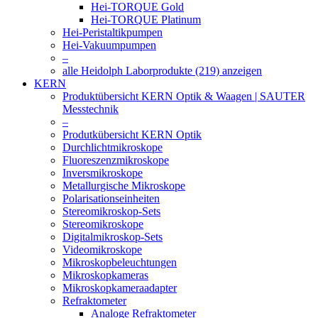
Hei-TORQUE Gold
Hei-TORQUE Platinum
Hei-Peristaltikpumpen
Hei-Vakuumpumpen
–
alle Heidolph Laborprodukte (219) anzeigen
KERN
Produktübersicht KERN Optik & Waagen | SAUTER
Messtechnik
–
Produtkübersicht KERN Optik
Durchlichtmikroskope
Fluoreszenzmikroskope
Inversmikroskope
Metallurgische Mikroskope
Polarisationseinheiten
Stereomikroskop-Sets
Stereomikroskope
Digitalmikroskop-Sets
Videomikroskope
Mikroskopbeleuchtungen
Mikroskopkameras
Mikroskopkameraadapter
Refraktometer
Analoge Refraktometer