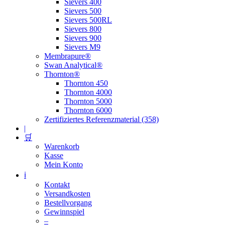
Sievers 400
Sievers 500
Sievers 500RL
Sievers 800
Sievers 900
Sievers M9
Membrapure®
Swan Analytical®
Thornton®
Thornton 450
Thornton 4000
Thornton 5000
Thornton 6000
Zertifiziertes Referenzmaterial (358)
|
🛒
Warenkorb
Kasse
Mein Konto
ℹ️
Kontakt
Versandkosten
Bestellvorgang
Gewinnspiel
–