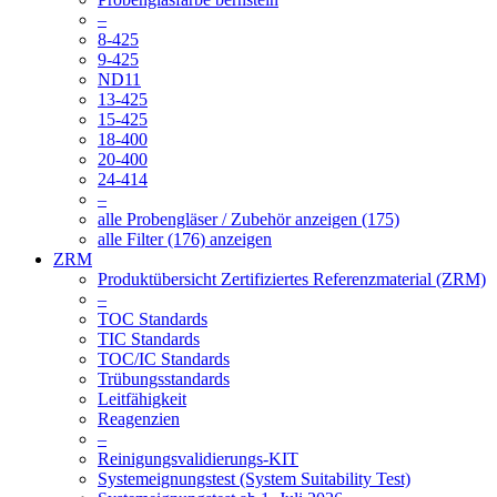
–
8-425
9-425
ND11
13-425
15-425
18-400
20-400
24-414
–
alle Probengläser / Zubehör anzeigen (175)
alle Filter (176) anzeigen
ZRM
Produktübersicht Zertifiziertes Referenzmaterial (ZRM)
–
TOC Standards
TIC Standards
TOC/IC Standards
Trübungsstandards
Leitfähigkeit
Reagenzien
–
Reinigungsvalidierungs-KIT
Systemeignungstest (System Suitability Test)