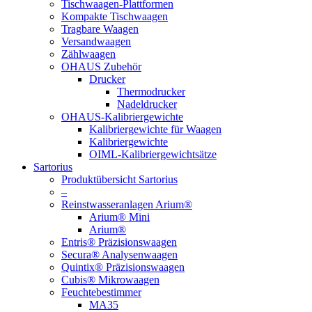
Tischwaagen-Plattformen
Kompakte Tischwaagen
Tragbare Waagen
Versandwaagen
Zählwaagen
OHAUS Zubehör
Drucker
Thermodrucker
Nadeldrucker
OHAUS-Kalibriergewichte
Kalibriergewichte für Waagen
Kalibriergewichte
OIML-Kalibriergewichtsätze
Sartorius
Produktübersicht Sartorius
–
Reinstwasseranlagen Arium®
Arium® Mini
Arium®
Entris® Präzisionswaagen
Secura® Analysenwaagen
Quintix® Präzisionswaagen
Cubis® Mikrowaagen
Feuchtebestimmer
MA35