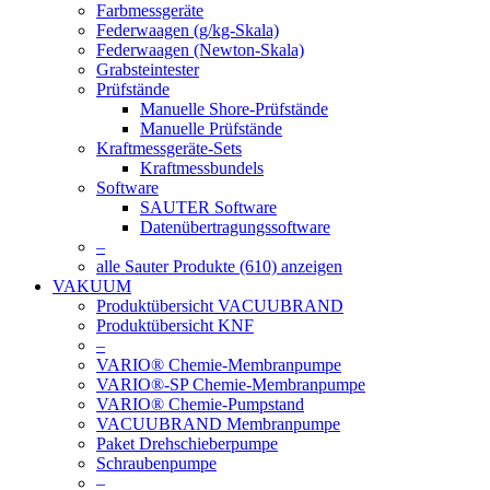
Farbmessgeräte
Federwaagen (g/kg-Skala)
Federwaagen (Newton-Skala)
Grabsteintester
Prüfstände
Manuelle Shore-Prüfstände
Manuelle Prüfstände
Kraftmessgeräte-Sets
Kraftmessbundels
Software
SAUTER Software
Datenübertragungssoftware
–
alle Sauter Produkte (610) anzeigen
VAKUUM
Produktübersicht VACUUBRAND
Produktübersicht KNF
–
VARIO® Chemie-Membranpumpe
VARIO®-SP Chemie-Membranpumpe
VARIO® Chemie-Pumpstand
VACUUBRAND Membranpumpe
Paket Drehschieberpumpe
Schraubenpumpe
–