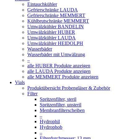
Eintauchkühler
Gefrierschränke LAUDA
Gefrierschränke MEMMERT
Kühlbrutschränke MEMMERT
Umwälzkühler BANDELIN
Umwälzkühler HUBER
Umwälzkühler LAUDA
Umwälzkühler HEIDOLPH
Wasserbäder
Wasserbäder mit Umwälzung
–
alle HUBER Produkte anzeigen
alle LAUDA Produkte anzeigen
alle MEMMERT Produkte anzeigen
Vials
Produktübersicht Probengläser & Zubehör
Filter
Spritzenfilter, steril
Spritzenfilter, unsteril
Membranfilterscheiben
–
Hydrophil
Hydrophob
–
Filterdurchmesser: 13 mm