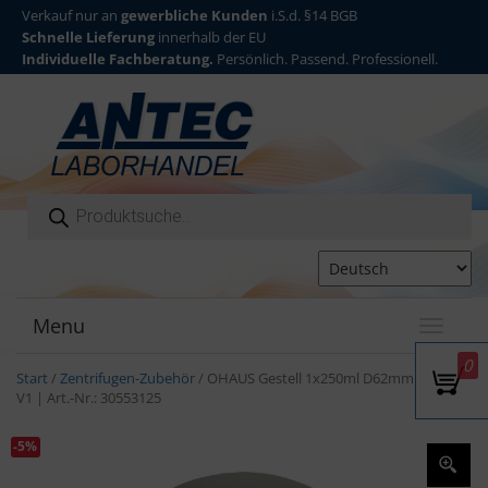
Verkauf nur an
gewerbliche Kunden
i.S.d. §14 BGB
Schnelle Lieferung
innerhalb der EU
Individuelle Fachberatung.
Persönlich. Passend. Professionell.
Products search
Menu
T
o
0
g
Start
/
Zentrifugen-Zubehör
/ OHAUS Gestell 1x250ml D62mm FB 2/pk
g
V1 | Art.-Nr.: 30553125
l
e
-5%
n
a