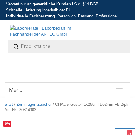
Verkauf nur an
gewerbliche Kunden
i.S.d. §14 BGB
Schnelle Lieferung
innerhalb der EU
Individuelle Fachberatung.
Persönlich. Passend. Professionell.
Products search
Menu
T
o
g
Start
/
Zentrifugen-Zubehör
/ OHAUS Gestell 1x250ml D62mm FB 2/pk |
g
Art.-Nr.: 30314903
l
e
-5%
n
a
0