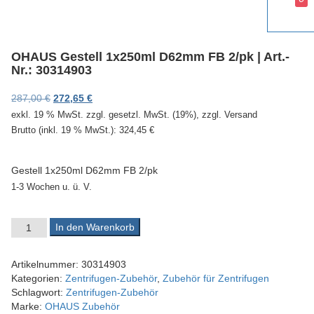
v
i
g
a
OHAUS Gestell 1x250ml D62mm FB 2/pk | Art.-
t
Nr.: 30314903
i
o
Ursprünglicher Preis war: 287,00 €
Aktueller Preis ist: 272,65 €.
287,00
€
272,65
€
n
exkl. 19 % MwSt.
zzgl. gesetzl. MwSt. (19%), zzgl. Versand
Brutto (inkl. 19 % MwSt.):
324,45
€
Gestell 1x250ml D62mm FB 2/pk
1-3 Wochen u. ü. V.
OHAUS Gestell 1x250ml D62mm FB 2/pk | Art.-Nr.: 30314903 Me
In den Warenkorb
Artikelnummer:
30314903
Kategorien:
Zentrifugen-Zubehör
,
Zubehör für Zentrifugen
Schlagwort:
Zentrifugen-Zubehör
Marke:
OHAUS Zubehör