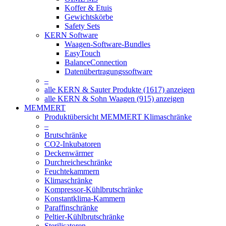
Koffer & Etuis
Gewichtskörbe
Safety Sets
KERN Software
Waagen-Software-Bundles
EasyTouch
BalanceConnection
Datenübertragungssoftware
–
alle KERN & Sauter Produkte (1617) anzeigen
alle KERN & Sohn Waagen (915) anzeigen
MEMMERT
Produktübersicht MEMMERT Klimaschränke
–
Brutschränke
CO2-Inkubatoren
Deckenwärmer
Durchreicheschränke
Feuchtekammern
Klimaschränke
Kompressor-Kühlbrutschränke
Konstantklima-Kammern
Paraffinschränke
Peltier-Kühlbrutschränke
Sterilisatoren