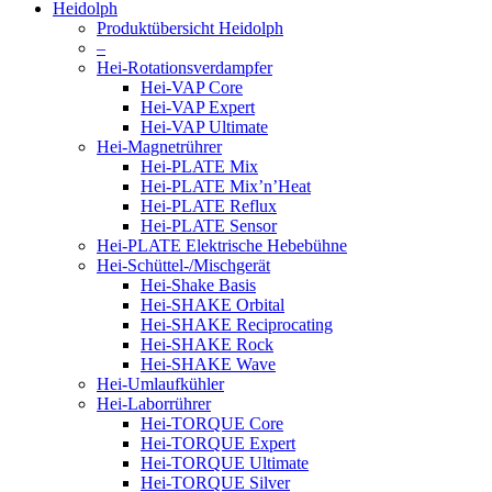
Heidolph
Produktübersicht Heidolph
–
Hei-Rotationsverdampfer
Hei-VAP Core
Hei-VAP Expert
Hei-VAP Ultimate
Hei-Magnetrührer
Hei-PLATE Mix
Hei-PLATE Mix’n’Heat
Hei-PLATE Reflux
Hei-PLATE Sensor
Hei-PLATE Elektrische Hebebühne
Hei-Schüttel-/Mischgerät
Hei-Shake Basis
Hei-SHAKE Orbital
Hei-SHAKE Reciprocating
Hei-SHAKE Rock
Hei-SHAKE Wave
Hei-Umlaufkühler
Hei-Laborrührer
Hei-TORQUE Core
Hei-TORQUE Expert
Hei-TORQUE Ultimate
Hei-TORQUE Silver