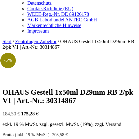
Datenschutz
Cookie-Richtlinie (EU)
WEEE-Reg.-Nr. DE 89126178
AGB Laborhandel ANTEC GmbH
Markenrechtliche Hinweise
Impressum
Start
/
Zentrifugen-Zubehör
/ OHAUS Gestell 1x50ml D29mm RB
2/pk V1 | Art.-Nr.: 30314867
-5%
OHAUS Gestell 1x50ml D29mm RB 2/pk
V1 | Art.-Nr.: 30314867
Ursprünglicher
Aktueller
184,50
€
175,28
€
Preis
Preis
exkl. 19 % MwSt.
zzgl. gesetzl. MwSt. (19%), zzgl. Versand
war:
ist:
184,50 €
175,28 €.
Brutto (inkl. 19 % MwSt.):
208,58
€