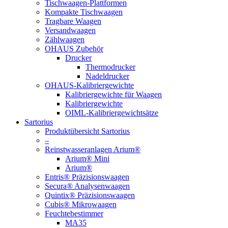
Tischwaagen-Plattformen
Kompakte Tischwaagen
Tragbare Waagen
Versandwaagen
Zählwaagen
OHAUS Zubehör
Drucker
Thermodrucker
Nadeldrucker
OHAUS-Kalibriergewichte
Kalibriergewichte für Waagen
Kalibriergewichte
OIML-Kalibriergewichtsätze
Sartorius
Produktübersicht Sartorius
–
Reinstwasseranlagen Arium®
Arium® Mini
Arium®
Entris® Präzisionswaagen
Secura® Analysenwaagen
Quintix® Präzisionswaagen
Cubis® Mikrowaagen
Feuchtebestimmer
MA35