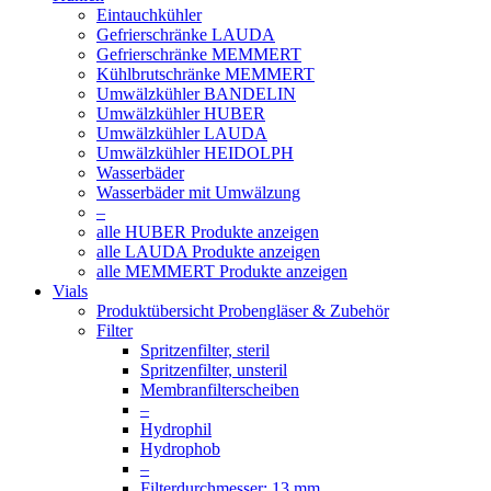
Eintauchkühler
Gefrierschränke LAUDA
Gefrierschränke MEMMERT
Kühlbrutschränke MEMMERT
Umwälzkühler BANDELIN
Umwälzkühler HUBER
Umwälzkühler LAUDA
Umwälzkühler HEIDOLPH
Wasserbäder
Wasserbäder mit Umwälzung
–
alle HUBER Produkte anzeigen
alle LAUDA Produkte anzeigen
alle MEMMERT Produkte anzeigen
Vials
Produktübersicht Probengläser & Zubehör
Filter
Spritzenfilter, steril
Spritzenfilter, unsteril
Membranfilterscheiben
–
Hydrophil
Hydrophob
–
Filterdurchmesser: 13 mm