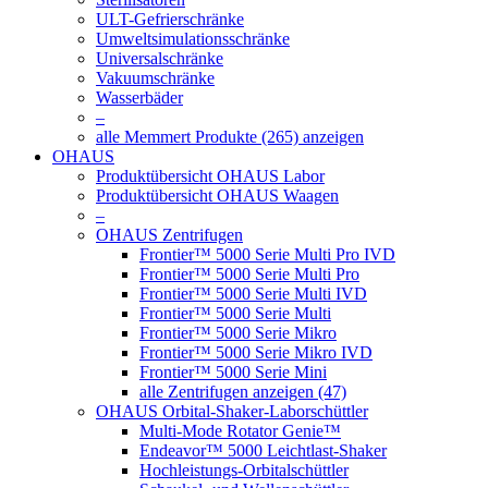
ULT-Gefrierschränke
Umweltsimulationsschränke
Universalschränke
Vakuumschränke
Wasserbäder
–
alle Memmert Produkte (265) anzeigen
OHAUS
Produktübersicht OHAUS Labor
Produktübersicht OHAUS Waagen
–
OHAUS Zentrifugen
Frontier™ 5000 Serie Multi Pro IVD
Frontier™ 5000 Serie Multi Pro
Frontier™ 5000 Serie Multi IVD
Frontier™ 5000 Serie Multi
Frontier™ 5000 Serie Mikro
Frontier™ 5000 Serie Mikro IVD
Frontier™ 5000 Serie Mini
alle Zentrifugen anzeigen (47)
OHAUS Orbital-Shaker-Laborschüttler
Multi-Mode Rotator Genie™
Endeavor™ 5000 Leichtlast-Shaker
Hochleistungs-Orbitalschüttler