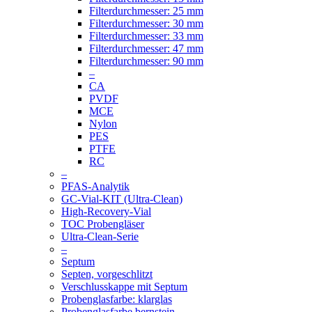
Filterdurchmesser: 25 mm
Filterdurchmesser: 30 mm
Filterdurchmesser: 33 mm
Filterdurchmesser: 47 mm
Filterdurchmesser: 90 mm
–
CA
PVDF
MCE
Nylon
PES
PTFE
RC
–
PFAS-Analytik
GC-Vial-KIT (Ultra-Clean)
High-Recovery-Vial
TOC Probengläser
Ultra-Clean-Serie
–
Septum
Septen, vorgeschlitzt
Verschlusskappe mit Septum
Probenglasfarbe: klarglas
Probenglasfarbe bernstein