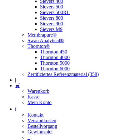
Sievers 400
Sievers 500
Sievers 500RL
Sievers 800
Sievers 900
Sievers M9
Membrapure®
Swan Analytical®
Thornton®
Thornton 450
Thornton 4000
Thornton 5000
Thornton 6000
Zertifiziertes Referenzmaterial (358)
|
🛒
Warenkorb
Kasse
Mein Konto
ℹ️
Kontakt
Versandkosten
Bestellvorgang
Gewinnspiel
–