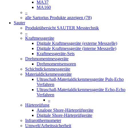
MA37
MA160
–
alle Sartorius Produkte anzeigen (78)
Sauter
Produktübersicht SAUTER Messtechnik
–
Kraftmessgeräte
Digitale Kraftmessgeräte (externe Messzelle)
Digitale Kraftmessgeräte (interne Messzelle)
Kraftmessgeräte-Sets
Drehmomentmessgeräte
Drehmomentsensoren
Schichtdickenmessgeräte
Materialdickenmessgeräte
Ultraschall-Materialdickenmessgeräte Puls-Echo
Verfahren
Ultraschall-Materialdickenmessgeräte Echo-Echo
Verfahren
–
Härteprüfung
Analoge Shore-Härteprüfgeräte
Digitale Shore-Härteprüfgeräte
Infrarotthermometer
Umwelt/Arbeitssicherheit