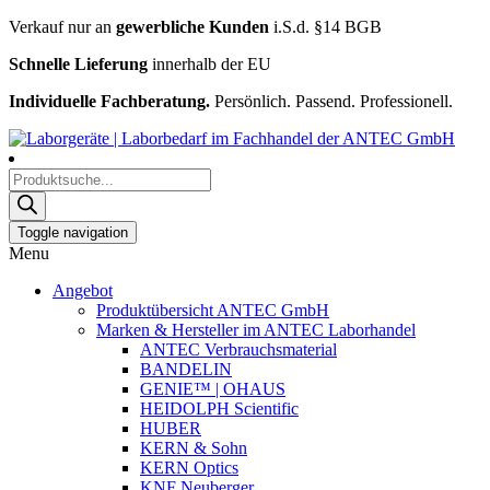
Verkauf nur an
gewerbliche Kunden
i.S.d. §14 BGB
Schnelle Lieferung
innerhalb der EU
Individuelle Fachberatung.
Persönlich. Passend. Professionell.
Products
search
Toggle navigation
Menu
Angebot
Produktübersicht ANTEC GmbH
Marken & Hersteller im ANTEC Laborhandel
ANTEC Verbrauchsmaterial
BANDELIN
GENIE™ | OHAUS
HEIDOLPH Scientific
HUBER
KERN & Sohn
KERN Optics
KNF Neuberger