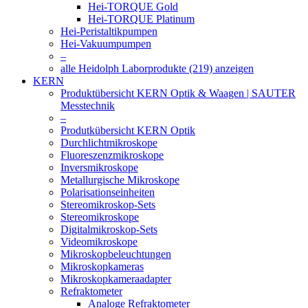
Hei-TORQUE Gold
Hei-TORQUE Platinum
Hei-Peristaltikpumpen
Hei-Vakuumpumpen
–
alle Heidolph Laborprodukte (219) anzeigen
KERN
Produktübersicht KERN Optik & Waagen | SAUTER
Messtechnik
–
Produtkübersicht KERN Optik
Durchlichtmikroskope
Fluoreszenzmikroskope
Inversmikroskope
Metallurgische Mikroskope
Polarisationseinheiten
Stereomikroskop-Sets
Stereomikroskope
Digitalmikroskop-Sets
Videomikroskope
Mikroskopbeleuchtungen
Mikroskopkameras
Mikroskopkameraadapter
Refraktometer
Analoge Refraktometer