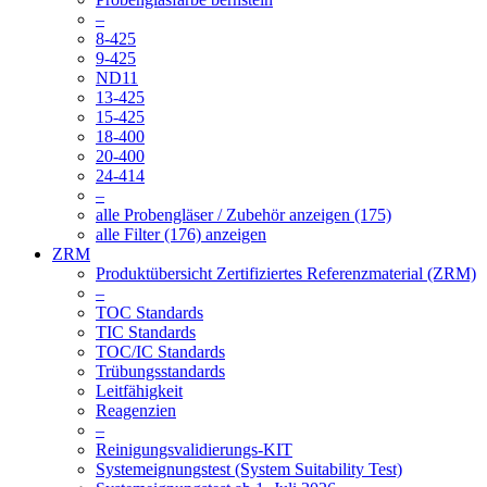
–
8-425
9-425
ND11
13-425
15-425
18-400
20-400
24-414
–
alle Probengläser / Zubehör anzeigen (175)
alle Filter (176) anzeigen
ZRM
Produktübersicht Zertifiziertes Referenzmaterial (ZRM)
–
TOC Standards
TIC Standards
TOC/IC Standards
Trübungsstandards
Leitfähigkeit
Reagenzien
–
Reinigungsvalidierungs-KIT
Systemeignungstest (System Suitability Test)