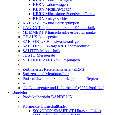
KERN Laborwaagen
KERN Medizinwaagen
KERN Mikroskope & optische Geräte
KERN Prüfgewichte
KNF Vakuum- und Förderpumpen
LAUDA Temperiertechnik und Kältetechnik
MEMMERT Klimaschränke & Brutschränke
OHAUS Laborgeräte
SARTORIUS Reinstwasseranlagen
SARTORIUS Waagen & Laborprodukte
SAUTER Messtechnik
TESTO Messgeräte
VACUUBRAND Vakuumpumpen
–
Zertifiziertes Referenzmaterial (ZRM)
Spritzen- und Membranfilter
Probenfläschchen, Schraubkappen und Septen
–
alle Laborgeräte und Laborbedarf (9233 Produkte)
Bandelin
Produktübersicht BANDELIN
–
Kompakte Ultraschallbäder
SONOREX SMART ST Ultraschallbäder