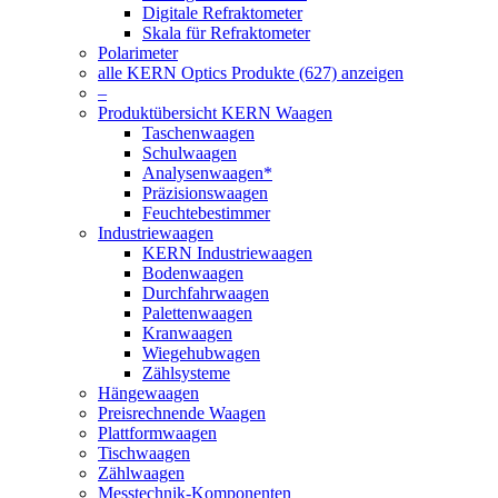
Digitale Refraktometer
Skala für Refraktometer
Polarimeter
alle KERN Optics Produkte (627) anzeigen
–
Produktübersicht KERN Waagen
Taschenwaagen
Schulwaagen
Analysenwaagen*
Präzisionswaagen
Feuchtebestimmer
Industriewaagen
KERN Industriewaagen
Bodenwaagen
Durchfahrwaagen
Palettenwaagen
Kranwaagen
Wiegehubwagen
Zählsysteme
Hängewaagen
Preisrechnende Waagen
Plattformwaagen
Tischwaagen
Zählwaagen
Messtechnik-Komponenten