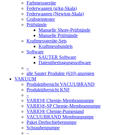
Farbmessgeräte
Federwaagen (g/kg-Skala)
Federwaagen (Newton-Skala)
Grabsteintester
Prüfstände
Manuelle Shore-Prüfstände
Manuelle Prüfstände
Kraftmessgeräte-Sets
Kraftmessbundels
Software
SAUTER Software
Datenübertragungssoftware
–
alle Sauter Produkte (610) anzeigen
VAKUUM
Produktübersicht VACUUBRAND
Produktübersicht KNF
–
VARIO® Chemie-Membranpumpe
VARIO®-SP Chemie-Membranpumpe
VARIO® Chemie-Pumpstand
VACUUBRAND Membranpumpe
Paket Drehschieberpumpe
Schraubenpumpe
–