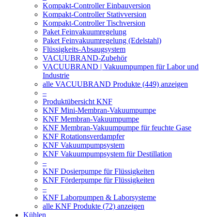
Kompakt-Controller Einbauversion
Kompakt-Controller Stativversion
Kompakt-Controller Tischversion
Paket Feinvakuumregelung
Paket Feinvakuumregelung (Edelstahl)
Flüssigkeits-Absaugsystem
VACUUBRAND-Zubehör
VACUUBRAND | Vakuumpumpen für Labor und
Industrie
alle VACUUBRAND Produkte (449) anzeigen
–
Produktübersicht KNF
KNF Mini-Membran-Vakuumpumpe
KNF Membran-Vakuumpumpe
KNF Membran-Vakuumpumpe für feuchte Gase
KNF Rotationsverdampfer
KNF Vakuumpumpsystem
KNF Vakuumpumpsystem für Destillation
–
KNF Dosierpumpe für Flüssigkeiten
KNF Förderpumpe für Flüssigkeiten
–
KNF Laborpumpen & Laborsysteme
alle KNF Produkte (72) anzeigen
Kühlen