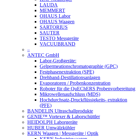
LAUDA
MEMMERT
OHAUS Labor
OHAUS Waagen
SARTORIUS
SAUTER
TESTO Messgeräte
VACUUBRAND
–
ANTEC GmbH
Labor-Großgeräte:
Gelpermeationschromatographie (GPC)
Festphasenextraktion (SPE)
Drehband-Destillationsanlagen
Evaporatoren / Probenkonzentration
Roboter für die QuEChERS Probenvorbereitung
Mikrowellenaufschluss (MDS)
Hochdurchsatz-Druckflüssigkeits- extraktion
(PFE)
BANDELIN Ultraschallprodukte
GENIE™ Vortexer & Laborschüttler
HEIDOLPH Laborgeräte
HUBER Umwälzkühler
KERN Waagen | Messgeräte | Optik
KERN Industriewaagen