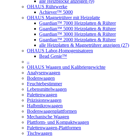
alle Heizblöcke anzeigen (9)
OHAUS Rührwerke
Achiever™ 5000
OHAUS Magnetrührer mit Heizplatte
Guardian™ 7000 Heizplatten & Rührer
Guardian™ 5000 Heizplatten & Rührer
Guardian™ 3000 Heizplatten & Rührer
Guardian™ 2000 Heizplatten & Rührer
alle Heizplatten & Magnetrührer anzeigen (27)
OHAUS Labor-Homogenisatoren
Bead Genie™
–
OHAUS Waagen und Kalibriergewichte
Analysenwaagen
Bodenwaagen
Feuchtebestimmer
Lebensmittelwaagen
Palettenwaagen
Präzisionswaagen
Halbmikrowaagen
Bodenwaagenplattformen
Mechanische Waagen
Plattform- und Kompaktwaagen
Palettenwaagen-Plattformen
Tischwaagen