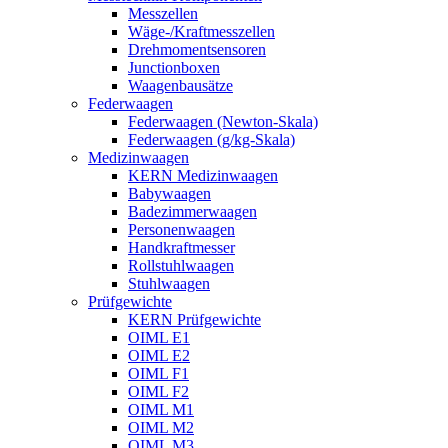
Messzellen
Wäge-/Kraftmesszellen
Drehmomentsensoren
Junctionboxen
Waagenbausätze
Federwaagen
Federwaagen (Newton-Skala)
Federwaagen (g/kg-Skala)
Medizinwaagen
KERN Medizinwaagen
Babywaagen
Badezimmerwaagen
Personenwaagen
Handkraftmesser
Rollstuhlwaagen
Stuhlwaagen
Prüfgewichte
KERN Prüfgewichte
OIML E1
OIML E2
OIML F1
OIML F2
OIML M1
OIML M2
OIML M3