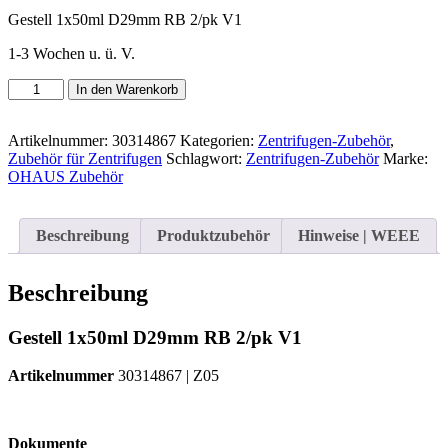
Gestell 1x50ml D29mm RB 2/pk V1
1-3 Wochen u. ü. V.
OHAUS
In den Warenkorb
Gestell
1x50ml
D29mm
Artikelnummer:
30314867
Kategorien:
Zentrifugen-Zubehör
,
RB
Zubehör für Zentrifugen
Schlagwort:
Zentrifugen-Zubehör
Marke:
2/pk
OHAUS Zubehör
V1
|
Art.-
Beschreibung
Produktzubehör
Hinweise | WEEE
Nr.:
30314867
Menge
Beschreibung
Gestell 1x50ml D29mm RB 2/pk V1
Artikelnummer
30314867 | Z05
Dokumente