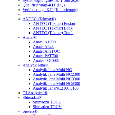
Systemeignungstest ab 1. Juli 2026
Qualifizierungs-KIT (PQ)
Verifizierungs-KIT (Kalibrierung)
–
ANTEC (Tekmar®)
ANTEC (Tekmar) Fusion
ANTEC (Tekmar) Lotix
ANTEC (Tekmar) Torch
Anatel®
Anatel A1000
Anatel A643
Anatel AnaTOC
Anatel PAT700
Anatel TOC600
Analytik Jena®
Analytik Jena Multi NC
Analytik Jena Multi NC2300
Analytik Jena Multi NC3300
Analytik Jena Multi NC4300
Analytik JenaNC2100 3100
OI Analytical®
Shimadzu®
Shimadzu TOCL
Shimadzu TOCV
Sievers®