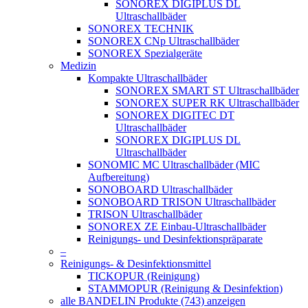
SONOREX DIGIPLUS DL
Ultraschallbäder
SONOREX TECHNIK
SONOREX CNp Ultraschallbäder
SONOREX Spezialgeräte
Medizin
Kompakte Ultraschallbäder
SONOREX SMART ST Ultraschallbäder
SONOREX SUPER RK Ultraschallbäder
SONOREX DIGITEC DT
Ultraschallbäder
SONOREX DIGIPLUS DL
Ultraschallbäder
SONOMIC MC Ultraschallbäder (MIC
Aufbereitung)
SONOBOARD Ultraschallbäder
SONOBOARD TRISON Ultraschallbäder
TRISON Ultraschallbäder
SONOREX ZE Einbau-Ultraschallbäder
Reinigungs- und Desinfektionspräparate
–
Reinigungs- & Desinfektionsmittel
TICKOPUR (Reinigung)
STAMMOPUR (Reinigung & Desinfektion)
alle BANDELIN Produkte (743) anzeigen