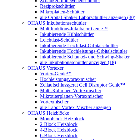
Schaukel- und Wellenschüttler
Reziprokschüttler
Mikroplatten-Schüttler
alle Orbital-Shaker-Laborschüttler anzeigen (30)
OHAUS Inkubationsschüttler
Multifunktions-Inkubator Genie™
Inkubierende Kühlschüttler
Leichtlast-Schüttler
Inkubierende Leichtlast-Orbitalschüttler
Inkubierende Hochleistungs-Orbitalschüttler
Inkubierende Schaukel- und Schwing-Shaker
alle Inkubationsschüttler anzeigen (18)
OHAUS Vortexer
Vortex-Genie™
Hochleistungsvortexmischer
Zellaufschlussgerät Cell Disruptor Genie™
Multi-Röhrchen Vortexmischer
Mikrotiterplatten-Vortexmischer
Vortexmischer
alle Labor-Vortex-Mischer anzeigen
OHAUS Heizblöcke
Monoblock Heizblock
2-Block Heizblock
4-Block Heizblock
6-Block Heizblock