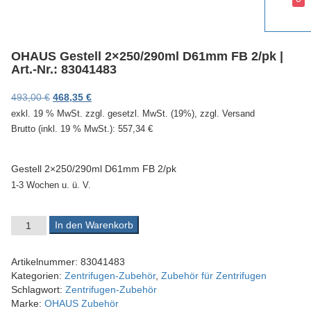
v
i
g
a
OHAUS Gestell 2×250/290ml D61mm FB 2/pk |
t
Art.-Nr.: 83041483
i
o
Ursprünglicher Preis war: 493,00 €
Aktueller Preis ist: 468,35 €.
493,00
€
468,35
€
n
exkl. 19 % MwSt.
zzgl. gesetzl. MwSt. (19%), zzgl. Versand
Brutto (inkl. 19 % MwSt.):
557,34
€
Gestell 2×250/290ml D61mm FB 2/pk
1-3 Wochen u. ü. V.
OHAUS Gestell 2x250/290ml D61mm FB 2/pk | Art.-Nr.: 8304148
In den Warenkorb
Artikelnummer:
83041483
Kategorien:
Zentrifugen-Zubehör
,
Zubehör für Zentrifugen
Schlagwort:
Zentrifugen-Zubehör
Marke:
OHAUS Zubehör