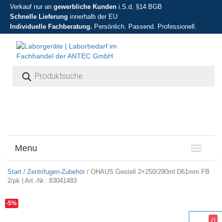
Verkauf nur an
gewerbliche Kunden
i.S.d. §14 BGB
Schnelle Lieferung
innerhalb der EU
Individuelle Fachberatung.
Persönlich. Passend. Professionell.
Products search
Menu
T
o
g
Start
/
Zentrifugen-Zubehör
/ OHAUS Gestell 2×250/290ml D61mm FB
g
2/pk | Art.-Nr.: 83041483
l
e
-5%
n
a
0