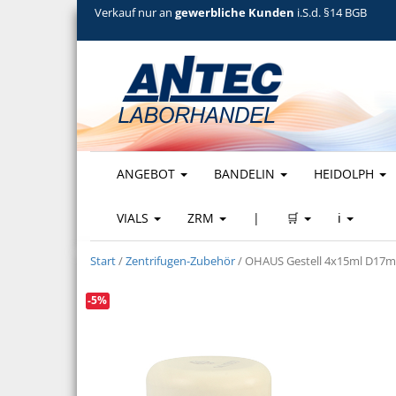
Verkauf nur an
gewerbliche Kunden
i.S.d. §14 BGB
ANGEBOT
BANDELIN
HEIDOLPH
VIALS
ZRM
|
🛒
ℹ️
Start
/
Zentrifugen-Zubehör
/ OHAUS Gestell 4x15ml D17mm
-5%