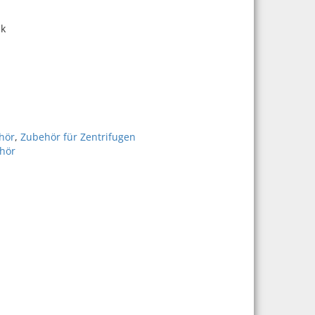
pk
 RB 2/pk | Art.-Nr.: 30314875 Menge
hör
,
Zubehör für Zentrifugen
hör