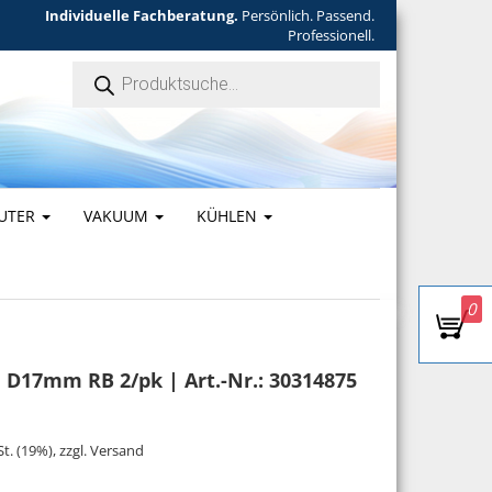
Individuelle Fachberatung.
Persönlich. Passend.
Professionell.
Products search
UTER
VAKUUM
KÜHLEN
0
D17mm RB 2/pk | Art.-Nr.: 30314875
 war: 184,50 €
is ist: 175,28 €.
St. (19%), zzgl. Versand