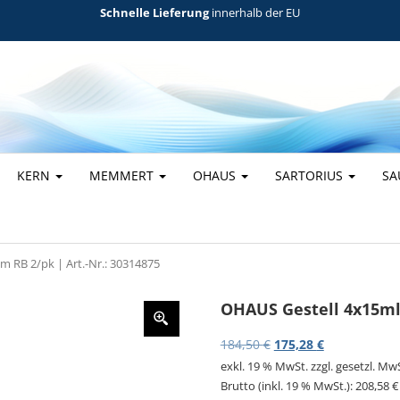
Schnelle Lieferung
innerhalb der EU
KERN
MEMMERT
OHAUS
SARTORIUS
SA
 RB 2/pk | Art.-Nr.: 30314875
OHAUS Gestell 4x15ml 
Ursprünglicher Preis
Aktueller Pre
184,50
€
175,28
€
exkl. 19 % MwSt.
zzgl. gesetzl. Mw
Brutto (inkl. 19 % MwSt.):
208,58
€