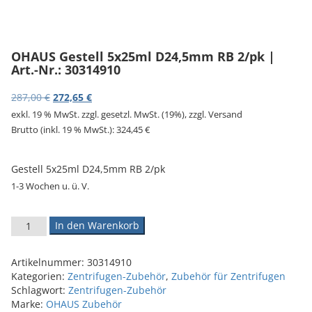
v
i
g
a
OHAUS Gestell 5x25ml D24,5mm RB 2/pk |
t
Art.-Nr.: 30314910
i
o
Ursprünglicher Preis war: 287,00 €
Aktueller Preis ist: 272,65 €.
287,00
€
272,65
€
n
exkl. 19 % MwSt.
zzgl. gesetzl. MwSt. (19%), zzgl. Versand
Brutto (inkl. 19 % MwSt.):
324,45
€
Gestell 5x25ml D24,5mm RB 2/pk
1-3 Wochen u. ü. V.
OHAUS Gestell 5x25ml D24,5mm RB 2/pk | Art.-Nr.: 30314910
In den Warenkorb
Artikelnummer:
30314910
Kategorien:
Zentrifugen-Zubehör
,
Zubehör für Zentrifugen
Schlagwort:
Zentrifugen-Zubehör
Marke:
OHAUS Zubehör