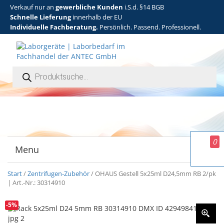
Verkauf nur an
gewerbliche Kunden
i.S.d. §14 BGB
Schnelle Lieferung
innerhalb der EU
Individuelle Fachberatung.
Persönlich. Passend. Professionell.
Products search
0
Menu
T
o
g
Start
/
Zentrifugen-Zubehör
/ OHAUS Gestell 5x25ml D24,5mm RB 2/pk
g
| Art.-Nr.: 30314910
l
e
-5%
n
a