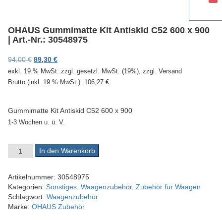
v
i
g
OHAUS Gummimatte Kit Antiskid C52 600 x 900
a
| Art.-Nr.: 30548975
t
i
Ursprünglicher Preis war: 94,00 €
Aktueller Preis ist: 89,30 €.
94,00
€
89,30
€
o
exkl. 19 % MwSt.
zzgl. gesetzl. MwSt. (19%), zzgl. Versand
n
Brutto (inkl. 19 % MwSt.):
106,27
€
Gummimatte Kit Antiskid C52 600 x 900
1-3 Wochen u. ü. V.
OHAUS Gummimatte Kit Antiskid C52 600 x 900 | Art.-Nr.: 3054
In den Warenkorb
Artikelnummer:
30548975
Kategorien:
Sonstiges
,
Waagenzubehör
,
Zubehör für Waagen
Schlagwort:
Waagenzubehör
Marke:
OHAUS Zubehör