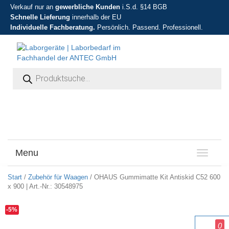
Verkauf nur an
gewerbliche Kunden
i.S.d. §14 BGB
Schnelle Lieferung
innerhalb der EU
Individuelle Fachberatung.
Persönlich. Passend. Professionell.
Products search
Menu
T
o
g
Start
/
Zubehör für Waagen
/ OHAUS Gummimatte Kit Antiskid C52 600
g
x 900 | Art.-Nr.: 30548975
l
e
-5%
n
0
a