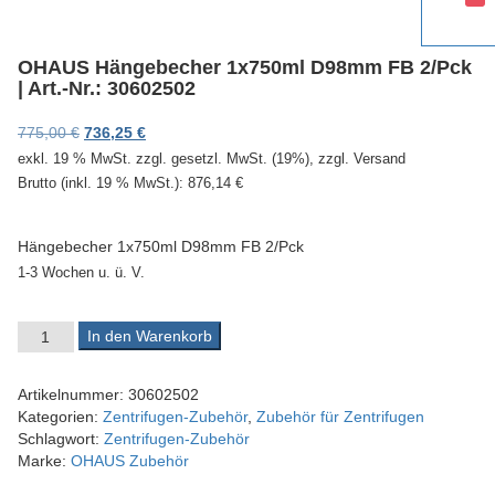
v
i
g
OHAUS Hängebecher 1x750ml D98mm FB 2/Pck
a
| Art.-Nr.: 30602502
t
i
Ursprünglicher Preis war: 775,00 €
Aktueller Preis ist: 736,25 €.
775,00
€
736,25
€
o
exkl. 19 % MwSt.
zzgl. gesetzl. MwSt. (19%), zzgl. Versand
n
Brutto (inkl. 19 % MwSt.):
876,14
€
Hängebecher 1x750ml D98mm FB 2/Pck
1-3 Wochen u. ü. V.
OHAUS Hängebecher 1x750ml D98mm FB 2/Pck | Art.-Nr.: 3060
In den Warenkorb
Artikelnummer:
30602502
Kategorien:
Zentrifugen-Zubehör
,
Zubehör für Zentrifugen
Schlagwort:
Zentrifugen-Zubehör
Marke:
OHAUS Zubehör