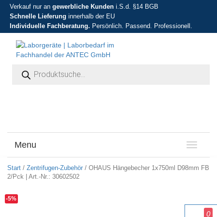
Verkauf nur an
gewerbliche Kunden
i.S.d. §14 BGB
Schnelle Lieferung
innerhalb der EU
Individuelle Fachberatung.
Persönlich. Passend. Professionell.
Products search
Menu
T
o
g
Start
/
Zentrifugen-Zubehör
/ OHAUS Hängebecher 1x750ml D98mm FB
g
2/Pck | Art.-Nr.: 30602502
l
e
-5%
n
0
a