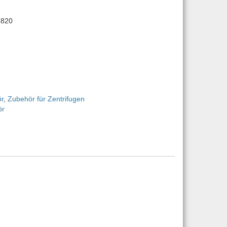
4820
otor 30314820 | Art.-Nr.: 83041627 Menge
r
,
Zubehör für Zentrifugen
ör