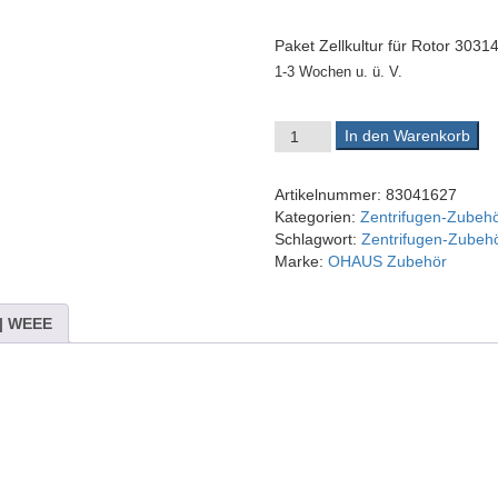
Paket Zellkultur für Rotor 3031
1-3 Wochen u. ü. V.
OHAUS Paket Zellkultur für R
In den Warenkorb
Artikelnummer:
83041627
Kategorien:
Zentrifugen-Zubehö
Schlagwort:
Zentrifugen-Zubeh
Marke:
OHAUS Zubehör
 | WEEE