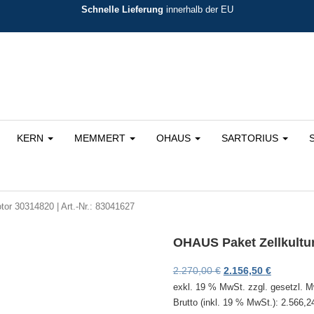
Schnelle Lieferung
innerhalb der EU
KERN
MEMMERT
OHAUS
SARTORIUS
tor 30314820 | Art.-Nr.: 83041627
OHAUS Paket Zellkultur 
Ursprünglicher Preis
Aktueller 
2.270,00
€
2.156,50
€
exkl. 19 % MwSt.
zzgl. gesetzl. 
Brutto (inkl. 19 % MwSt.):
2.566,