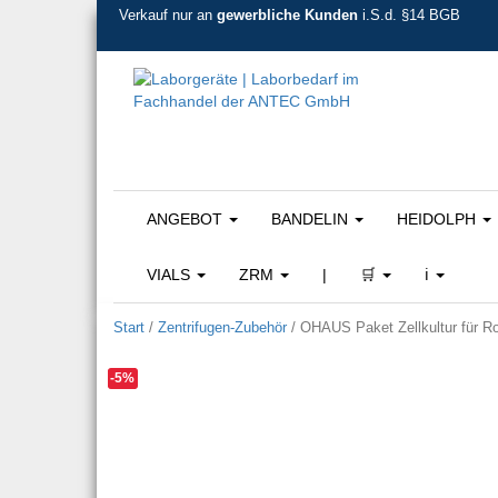
Verkauf nur an
gewerbliche Kunden
i.S.d. §14 BGB
ANGEBOT
BANDELIN
HEIDOLPH
VIALS
ZRM
|
🛒
ℹ️
Start
/
Zentrifugen-Zubehör
/ OHAUS Paket Zellkultur für Ro
-5%