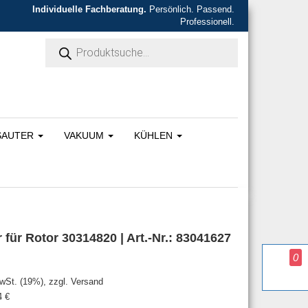
Individuelle Fachberatung.
Persönlich. Passend.
Professionell.
Products search
SAUTER
VAKUUM
KÜHLEN
für Rotor 30314820 | Art.-Nr.: 83041627
0
 war: 2.270,00 €
Preis ist: 2.156,50 €.
MwSt. (19%), zzgl. Versand
24
€