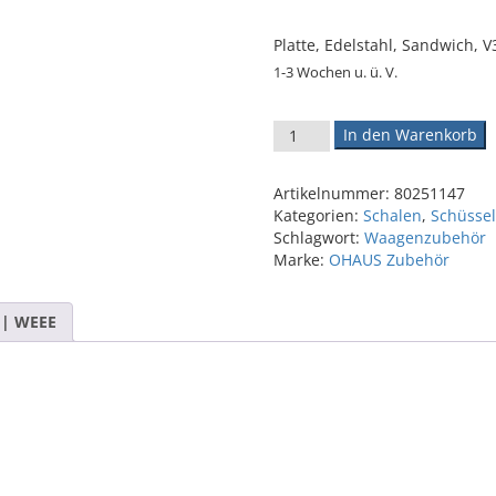
Platte, Edelstahl, Sandwich, V
1-3 Wochen u. ü. V.
OHAUS Platte, Edelstahl, San
In den Warenkorb
Artikelnummer:
80251147
Kategorien:
Schalen
,
Schüsse
Schlagwort:
Waagenzubehör
Marke:
OHAUS Zubehör
 | WEEE