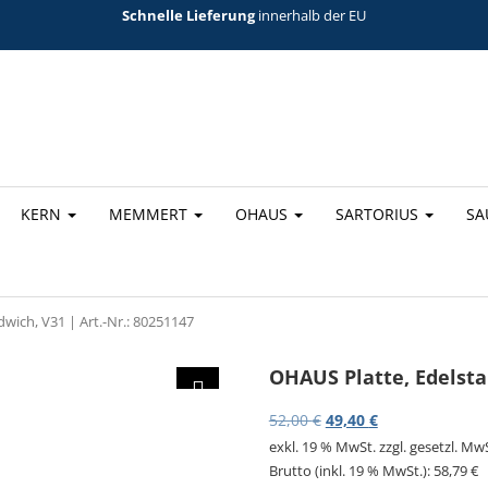
Schnelle Lieferung
innerhalb der EU
KERN
MEMMERT
OHAUS
SARTORIUS
SA
wich, V31 | Art.-Nr.: 80251147
OHAUS Platte, Edelstah
Ursprünglicher Preis w
Aktueller Preis 
52,00
€
49,40
€
exkl. 19 % MwSt.
zzgl. gesetzl. Mw
Brutto (inkl. 19 % MwSt.):
58,79
€