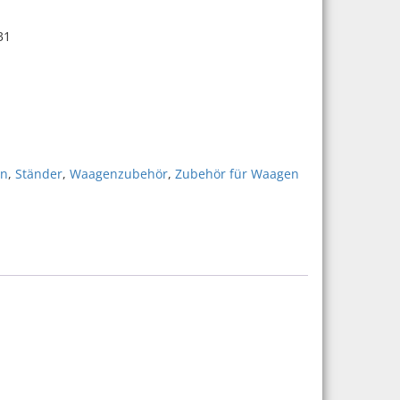
31
dwich, V31 | Art.-Nr.: 80251147 Menge
ln
,
Ständer
,
Waagenzubehör
,
Zubehör für Waagen