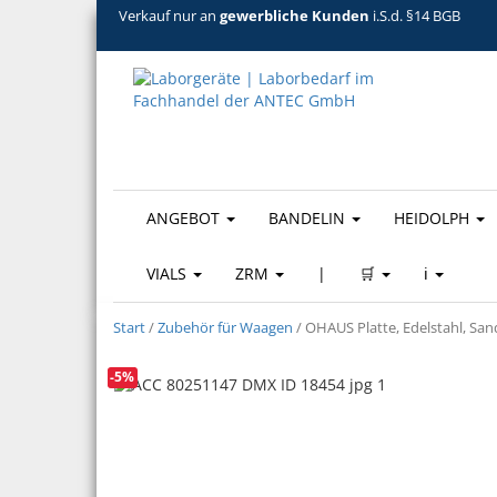
Verkauf nur an
gewerbliche Kunden
i.S.d. §14 BGB
ANGEBOT
BANDELIN
HEIDOLPH
VIALS
ZRM
|
🛒
ℹ️
Start
/
Zubehör für Waagen
/ OHAUS Platte, Edelstahl, Sand
-5%