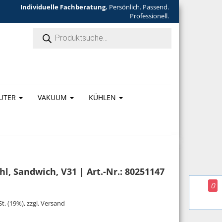
Individuelle Fachberatung.
Persönlich. Passend.
Professionell.
Products search
UTER
VAKUUM
KÜHLEN
l, Sandwich, V31 | Art.-Nr.: 80251147
0
ar: 52,00 €
ist: 49,40 €.
St. (19%), zzgl. Versand