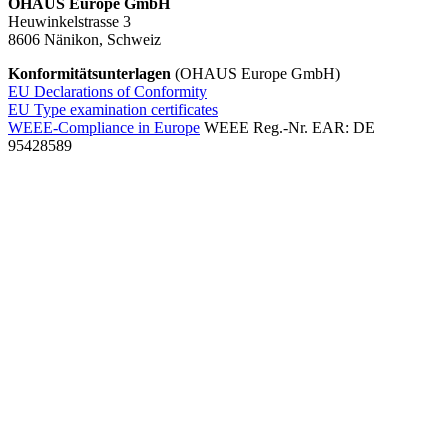
OHAUS Europe GmbH
Heuwinkelstrasse 3
8606 Nänikon, Schweiz
Konformitätsunterlagen
(OHAUS Europe GmbH)
EU Declarations of Conformity
EU Type examination certificates
WEEE-Compliance in Europe
WEEE Reg.-Nr. EAR: DE
95428589