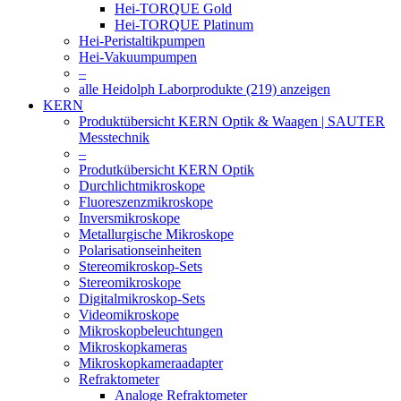
Hei-TORQUE Gold
Hei-TORQUE Platinum
Hei-Peristaltikpumpen
Hei-Vakuumpumpen
–
alle Heidolph Laborprodukte (219) anzeigen
KERN
Produktübersicht KERN Optik & Waagen | SAUTER
Messtechnik
–
Produtkübersicht KERN Optik
Durchlichtmikroskope
Fluoreszenzmikroskope
Inversmikroskope
Metallurgische Mikroskope
Polarisationseinheiten
Stereomikroskop-Sets
Stereomikroskope
Digitalmikroskop-Sets
Videomikroskope
Mikroskopbeleuchtungen
Mikroskopkameras
Mikroskopkameraadapter
Refraktometer
Analoge Refraktometer