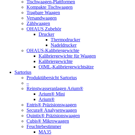
Tischwaagen-Plattformen
Kompakte Tischwaagen
Tragbare Waagen
Versandwaagen
Zählwaagen
OHAUS Zubehör
Drucker
Thermodrucker
Nadeldrucker
OHAUS-Kalibriergewichte
Kalibriergewichte für Waagen
Kalibriergewichte
OIML-Kalibriergewichtsätze
Sartorius
Produktübersicht Sartorius
–
Reinstwasseranlagen Arium®
Arium® Mini
Arium®
Entris® Präzisionswaagen
Secura® Analysenwaagen
Quintix® Präzisionswaagen
Cubis® Mikrowaagen
Feuchtebestimmer
MA35