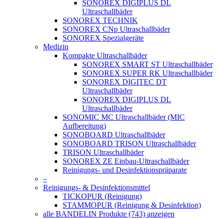
SONOREX DIGIPLUS DL
Ultraschallbäder
SONOREX TECHNIK
SONOREX CNp Ultraschallbäder
SONOREX Spezialgeräte
Medizin
Kompakte Ultraschallbäder
SONOREX SMART ST Ultraschallbäder
SONOREX SUPER RK Ultraschallbäder
SONOREX DIGITEC DT
Ultraschallbäder
SONOREX DIGIPLUS DL
Ultraschallbäder
SONOMIC MC Ultraschallbäder (MIC
Aufbereitung)
SONOBOARD Ultraschallbäder
SONOBOARD TRISON Ultraschallbäder
TRISON Ultraschallbäder
SONOREX ZE Einbau-Ultraschallbäder
Reinigungs- und Desinfektionspräparate
–
Reinigungs- & Desinfektionsmittel
TICKOPUR (Reinigung)
STAMMOPUR (Reinigung & Desinfektion)
alle BANDELIN Produkte (743) anzeigen