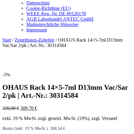
Datenschutz
Cookie-Richtlinie (EU)
WEEE-Reg.-Nr. DE 89126178
AGB Laborhandel ANTEC GmbH
Markenrechtliche Hinweise
Impressum
Start
/
Zentrifugen-Zubehör
/ OHAUS Rack 14×5-7ml D13mm
Vac/Sar 2/pk | Art.-Nr.: 30314584
-5%
OHAUS Rack 14×5-7ml D13mm Vac/Sar
2/pk | Art.-Nr.: 30314584
Ursprünglicher
Aktueller
326,00
€
309,70
€
Preis
Preis
exkl. 19 % MwSt.
zzgl. gesetzl. MwSt. (19%), zzgl. Versand
war:
ist:
326,00 €
309,70 €.
Brutto (inkl. 19 % MwSt.):
368,54
€