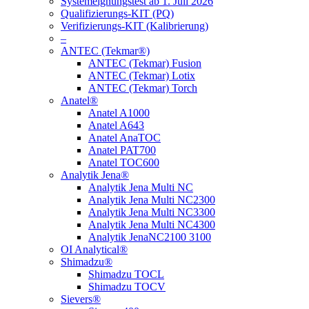
Systemeignungstest ab 1. Juli 2026
Qualifizierungs-KIT (PQ)
Verifizierungs-KIT (Kalibrierung)
–
ANTEC (Tekmar®)
ANTEC (Tekmar) Fusion
ANTEC (Tekmar) Lotix
ANTEC (Tekmar) Torch
Anatel®
Anatel A1000
Anatel A643
Anatel AnaTOC
Anatel PAT700
Anatel TOC600
Analytik Jena®
Analytik Jena Multi NC
Analytik Jena Multi NC2300
Analytik Jena Multi NC3300
Analytik Jena Multi NC4300
Analytik JenaNC2100 3100
OI Analytical®
Shimadzu®
Shimadzu TOCL
Shimadzu TOCV
Sievers®