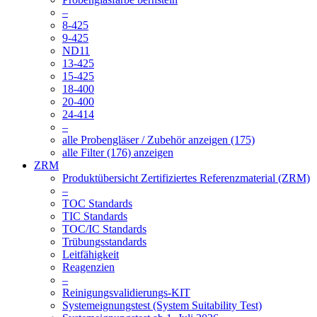
–
8-425
9-425
ND11
13-425
15-425
18-400
20-400
24-414
–
alle Probengläser / Zubehör anzeigen (175)
alle Filter (176) anzeigen
ZRM
Produktübersicht Zertifiziertes Referenzmaterial (ZRM)
–
TOC Standards
TIC Standards
TOC/IC Standards
Trübungsstandards
Leitfähigkeit
Reagenzien
–
Reinigungsvalidierungs-KIT
Systemeignungstest (System Suitability Test)