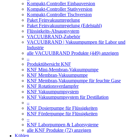
Kompakt-Controller Einbauversion
Kompakt-Controller Stativversion
Kompakt-Controller Tischversion
Paket Feinvakuumregelung
Paket Feinvakuumregelung (Edelstahl)
Flüssigkeits-Absaugsystem
VACUUBRAND-Zubehör
VACUUBRAND | Vakuumpumpen für Labor und
Industrie
alle VACUUBRAND Produkte (449) anzeigen
–
Produktübersicht KNF
KNF Mini-Membran-Vakuumpumpe
KNF Membran-Vakuumpumpe
KNF Membran-Vakuumpumpe für feuchte Gase
KNF Rotationsverdampfer
KNF Vakuumpumpsystem
KNF Vakuumpumpsystem für Destillation
–
KNF Dosierpumpe für Flüssigkeiten
KNF Förderpumpe für Flüssigkeiten
–
KNF Laborpumpen & Laborsysteme
alle KNF Produkte (72) anzeigen
Kühlen