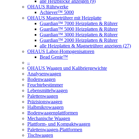
alle Heizblöcke anzeigen (9)
OHAUS Rührwerke
Achiever™ 5000
OHAUS Magnetrührer mit Heizplatte
Guardian™ 7000 Heizplatten & Rührer
Guardian™ 5000 Heizplatten & Rührer
Guardian™ 3000 Heizplatten & Rührer
Guardian™ 2000 Heizplatten & Rührer
alle Heizplatten & Magnetrührer anzeigen (27)
OHAUS Labor-Homogenisatoren
Bead Genie™
–
OHAUS Waagen und Kalibriergewichte
Analysenwaagen
Bodenwaagen
Feuchtebestimmer
Lebensmittelwaagen
Palettenwaagen
Präzisionswaagen
Halbmikrowaagen
Bodenwaagenplattformen
Mechanische Waagen
Plattform- und Kompaktwaagen
Palettenwaagen-Plattformen
Tischwaagen