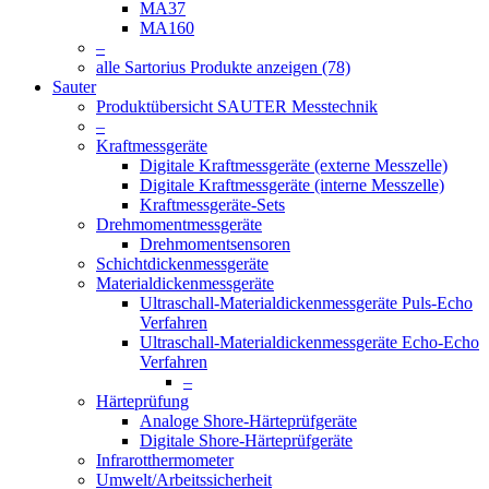
MA37
MA160
–
alle Sartorius Produkte anzeigen (78)
Sauter
Produktübersicht SAUTER Messtechnik
–
Kraftmessgeräte
Digitale Kraftmessgeräte (externe Messzelle)
Digitale Kraftmessgeräte (interne Messzelle)
Kraftmessgeräte-Sets
Drehmomentmessgeräte
Drehmomentsensoren
Schichtdickenmessgeräte
Materialdickenmessgeräte
Ultraschall-Materialdickenmessgeräte Puls-Echo
Verfahren
Ultraschall-Materialdickenmessgeräte Echo-Echo
Verfahren
–
Härteprüfung
Analoge Shore-Härteprüfgeräte
Digitale Shore-Härteprüfgeräte
Infrarotthermometer
Umwelt/Arbeitssicherheit