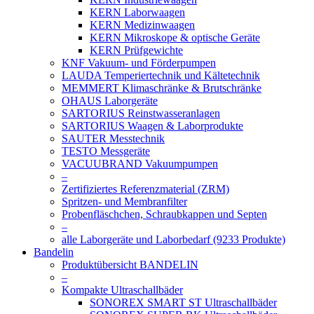
KERN Laborwaagen
KERN Medizinwaagen
KERN Mikroskope & optische Geräte
KERN Prüfgewichte
KNF Vakuum- und Förderpumpen
LAUDA Temperiertechnik und Kältetechnik
MEMMERT Klimaschränke & Brutschränke
OHAUS Laborgeräte
SARTORIUS Reinstwasseranlagen
SARTORIUS Waagen & Laborprodukte
SAUTER Messtechnik
TESTO Messgeräte
VACUUBRAND Vakuumpumpen
–
Zertifiziertes Referenzmaterial (ZRM)
Spritzen- und Membranfilter
Probenfläschchen, Schraubkappen und Septen
–
alle Laborgeräte und Laborbedarf (9233 Produkte)
Bandelin
Produktübersicht BANDELIN
–
Kompakte Ultraschallbäder
SONOREX SMART ST Ultraschallbäder