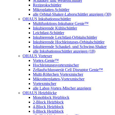
Schaukel- und Wellenschüttler
Reziprokschüttler
Mikroplatten-Schüttler
alle Orbital-Shaker-Laborschüttler anzeigen (30)
OHAUS Inkubationsschüttler
Multifunktions-Inkubator Genie™
Inkubierende Kühlschüttler
Leichtlast-Schüttler
Inkubierende Leichtlast-Orbitalschüttler
Inkubierende Hochleistungs-Orbitalschüttler
Inkubierende Schaukel- und Schwing-Shaker
alle Inkubationsschüttler anzeigen (18)
OHAUS Vortexer
Vortex-Genie™
Hochleistungsvortexmischer
Zellaufschlussgerät Cell Disruptor Genie™
Multi-Röhrchen Vortexmischer
Mikrotiterplatten-Vortexmischer
Vortexmischer
alle Labor-Vortex-Mischer anzeigen
OHAUS Heizblöcke
Monoblock Heizblock
2-Block Heizblock
4-Block Heizblock
6-Block Heizblock