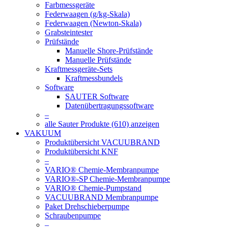
Farbmessgeräte
Federwaagen (g/kg-Skala)
Federwaagen (Newton-Skala)
Grabsteintester
Prüfstände
Manuelle Shore-Prüfstände
Manuelle Prüfstände
Kraftmessgeräte-Sets
Kraftmessbundels
Software
SAUTER Software
Datenübertragungssoftware
–
alle Sauter Produkte (610) anzeigen
VAKUUM
Produktübersicht VACUUBRAND
Produktübersicht KNF
–
VARIO® Chemie-Membranpumpe
VARIO®-SP Chemie-Membranpumpe
VARIO® Chemie-Pumpstand
VACUUBRAND Membranpumpe
Paket Drehschieberpumpe
Schraubenpumpe
–