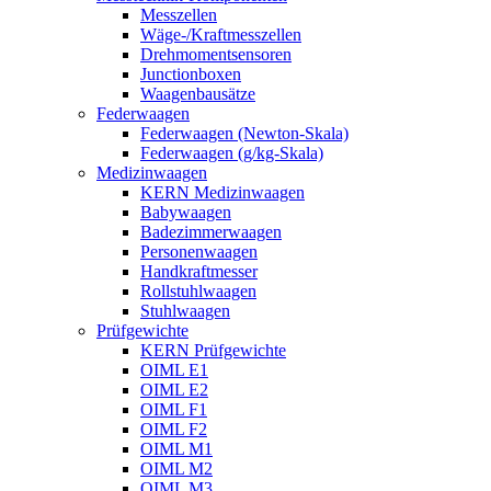
Messzellen
Wäge-/Kraftmesszellen
Drehmomentsensoren
Junctionboxen
Waagenbausätze
Federwaagen
Federwaagen (Newton-Skala)
Federwaagen (g/kg-Skala)
Medizinwaagen
KERN Medizinwaagen
Babywaagen
Badezimmerwaagen
Personenwaagen
Handkraftmesser
Rollstuhlwaagen
Stuhlwaagen
Prüfgewichte
KERN Prüfgewichte
OIML E1
OIML E2
OIML F1
OIML F2
OIML M1
OIML M2
OIML M3