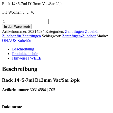
Rack 14×5-7ml D13mm Vac/Sar 2/pk
1-3 Wochen u. ü. V.
OHAUS
Rack
In den Warenkorb
14x5-
Artikelnummer:
30314584
Kategorien:
Zentrifugen-Zubehör
,
7ml
Zubehör für Zentrifugen
Schlagwort:
Zentrifugen-Zubehör
Marke:
D13mm
OHAUS Zubehör
Vac/Sar
2/pk
Beschreibung
|
Produktzubehör
Art.-
Hinweise | WEEE
Nr.:
30314584
Beschreibung
Menge
Rack 14×5-7ml D13mm Vac/Sar 2/pk
Artikelnummer
30314584 | Z05
Dokumente