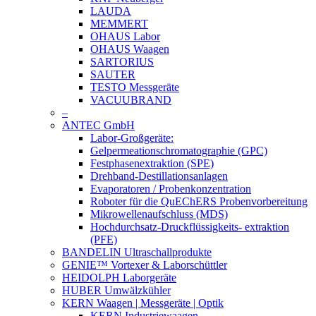
LAUDA
MEMMERT
OHAUS Labor
OHAUS Waagen
SARTORIUS
SAUTER
TESTO Messgeräte
VACUUBRAND
–
ANTEC GmbH
Labor-Großgeräte:
Gelpermeationschromatographie (GPC)
Festphasenextraktion (SPE)
Drehband-Destillationsanlagen
Evaporatoren / Probenkonzentration
Roboter für die QuEChERS Probenvorbereitung
Mikrowellenaufschluss (MDS)
Hochdurchsatz-Druckflüssigkeits- extraktion
(PFE)
BANDELIN Ultraschallprodukte
GENIE™ Vortexer & Laborschüttler
HEIDOLPH Laborgeräte
HUBER Umwälzkühler
KERN Waagen | Messgeräte | Optik
KERN Industriewaagen