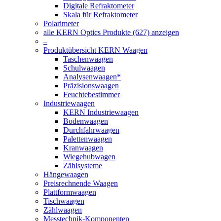
Digitale Refraktometer
Skala für Refraktometer
Polarimeter
alle KERN Optics Produkte (627) anzeigen
–
Produktübersicht KERN Waagen
Taschenwaagen
Schulwaagen
Analysenwaagen*
Präzisionswaagen
Feuchtebestimmer
Industriewaagen
KERN Industriewaagen
Bodenwaagen
Durchfahrwaagen
Palettenwaagen
Kranwaagen
Wiegehubwagen
Zählsysteme
Hängewaagen
Preisrechnende Waagen
Plattformwaagen
Tischwaagen
Zählwaagen
Messtechnik-Komponenten