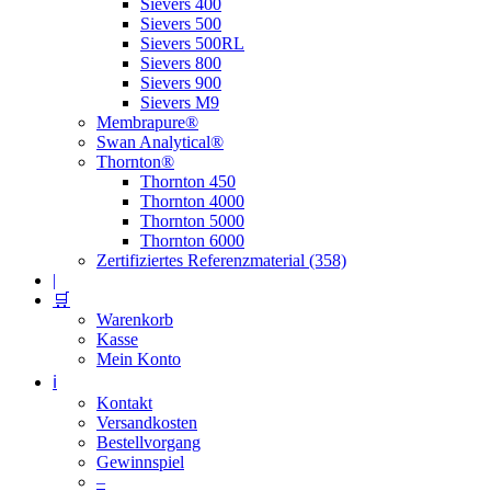
Sievers 400
Sievers 500
Sievers 500RL
Sievers 800
Sievers 900
Sievers M9
Membrapure®
Swan Analytical®
Thornton®
Thornton 450
Thornton 4000
Thornton 5000
Thornton 6000
Zertifiziertes Referenzmaterial (358)
|
🛒
Warenkorb
Kasse
Mein Konto
ℹ️
Kontakt
Versandkosten
Bestellvorgang
Gewinnspiel
–