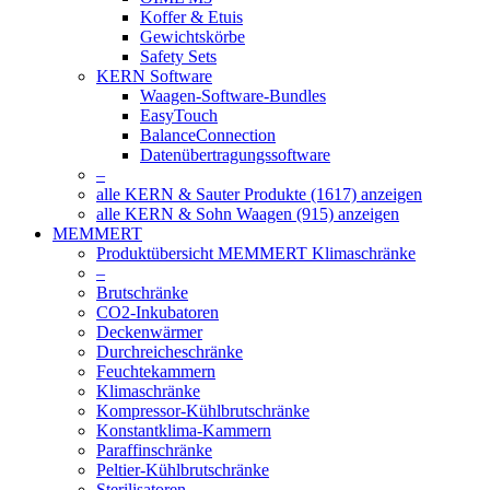
Koffer & Etuis
Gewichtskörbe
Safety Sets
KERN Software
Waagen-Software-Bundles
EasyTouch
BalanceConnection
Datenübertragungssoftware
–
alle KERN & Sauter Produkte (1617) anzeigen
alle KERN & Sohn Waagen (915) anzeigen
MEMMERT
Produktübersicht MEMMERT Klimaschränke
–
Brutschränke
CO2-Inkubatoren
Deckenwärmer
Durchreicheschränke
Feuchtekammern
Klimaschränke
Kompressor-Kühlbrutschränke
Konstantklima-Kammern
Paraffinschränke
Peltier-Kühlbrutschränke
Sterilisatoren