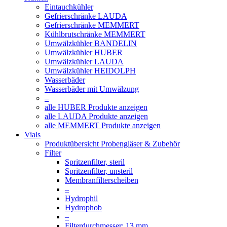
Eintauchkühler
Gefrierschränke LAUDA
Gefrierschränke MEMMERT
Kühlbrutschränke MEMMERT
Umwälzkühler BANDELIN
Umwälzkühler HUBER
Umwälzkühler LAUDA
Umwälzkühler HEIDOLPH
Wasserbäder
Wasserbäder mit Umwälzung
–
alle HUBER Produkte anzeigen
alle LAUDA Produkte anzeigen
alle MEMMERT Produkte anzeigen
Vials
Produktübersicht Probengläser & Zubehör
Filter
Spritzenfilter, steril
Spritzenfilter, unsteril
Membranfilterscheiben
–
Hydrophil
Hydrophob
–
Filterdurchmesser: 13 mm