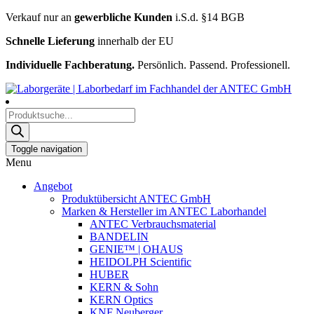
Verkauf nur an
gewerbliche Kunden
i.S.d. §14 BGB
Schnelle Lieferung
innerhalb der EU
Individuelle Fachberatung.
Persönlich. Passend. Professionell.
Products
search
Toggle navigation
Menu
Angebot
Produktübersicht ANTEC GmbH
Marken & Hersteller im ANTEC Laborhandel
ANTEC Verbrauchsmaterial
BANDELIN
GENIE™ | OHAUS
HEIDOLPH Scientific
HUBER
KERN & Sohn
KERN Optics
KNF Neuberger