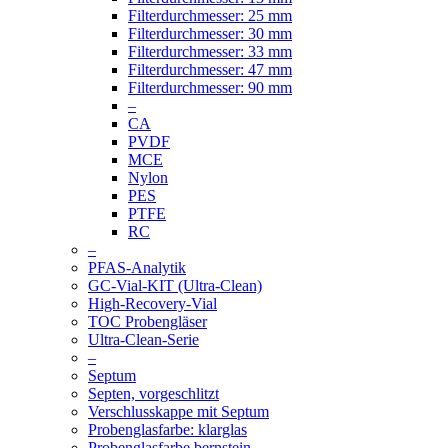
Filterdurchmesser: 25 mm
Filterdurchmesser: 30 mm
Filterdurchmesser: 33 mm
Filterdurchmesser: 47 mm
Filterdurchmesser: 90 mm
–
CA
PVDF
MCE
Nylon
PES
PTFE
RC
–
PFAS-Analytik
GC-Vial-KIT (Ultra-Clean)
High-Recovery-Vial
TOC Probengläser
Ultra-Clean-Serie
–
Septum
Septen, vorgeschlitzt
Verschlusskappe mit Septum
Probenglasfarbe: klarglas
Probenglasfarbe bernstein