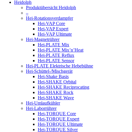
Heidolph
Produktübersicht Heidolph
–
Hei-Rotationsverdampfer
Hei-VAP Core
Hei-VAP Expert
Hei-VAP Ultimate
Hei-Magnetrührer
Hei-PLATE Mix
Hei-PLATE Mix’n’Heat
Hei-PLATE Reflux
Hei-PLATE Sensor
Hei-PLATE Elektrische Hebebühne
Hei-Schüttel-/Mischgerät
Hei-Shake Basis
Hei-SHAKE Orbital
Hei-SHAKE Reciprocating
Hei-SHAKE Rock
Hei-SHAKE Wave
Hei-Umlaufkühler
Hei-Laborrührer
Hei-TORQUE Core
Hei-TORQUE Expert
Hei-TORQUE Ultimate
Hei-TORQUE Silver