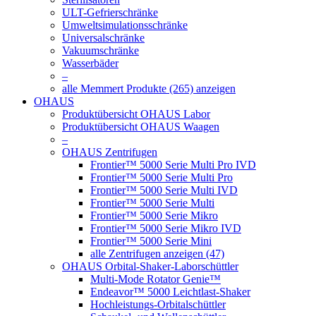
ULT-Gefrierschränke
Umweltsimulationsschränke
Universalschränke
Vakuumschränke
Wasserbäder
–
alle Memmert Produkte (265) anzeigen
OHAUS
Produktübersicht OHAUS Labor
Produktübersicht OHAUS Waagen
–
OHAUS Zentrifugen
Frontier™ 5000 Serie Multi Pro IVD
Frontier™ 5000 Serie Multi Pro
Frontier™ 5000 Serie Multi IVD
Frontier™ 5000 Serie Multi
Frontier™ 5000 Serie Mikro
Frontier™ 5000 Serie Mikro IVD
Frontier™ 5000 Serie Mini
alle Zentrifugen anzeigen (47)
OHAUS Orbital-Shaker-Laborschüttler
Multi-Mode Rotator Genie™
Endeavor™ 5000 Leichtlast-Shaker
Hochleistungs-Orbitalschüttler