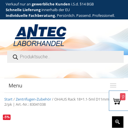
Verkauf nur an
gewerbliche Kunden
i.S.d. §14 BGB
Schnelle Lieferung
innerhalb der EU
Individuelle Fachberatung.
Persönlich. Passend. Professionell.
Products search
Menu
T
o
0
g
Start
/
Zentrifugen-Zubehör
/ OHAUS Rack 18×1.1-5ml D11mm Sar
g
2/pk | Art.-Nr.: 83041038
l
e
-5%
n
a