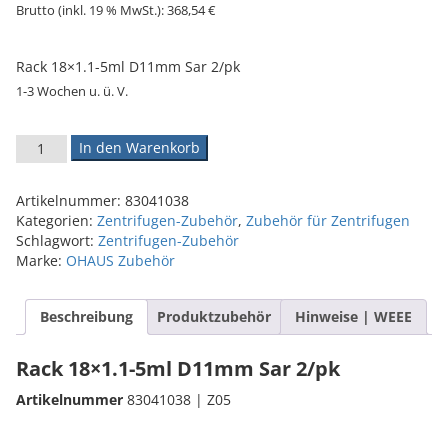
Brutto (inkl. 19 % MwSt.):
368,54
€
Rack 18×1.1-5ml D11mm Sar 2/pk
1-3 Wochen u. ü. V.
OHAUS Rack 18x1.1-5ml D11mm Sar 2/pk | Art.-Nr.: 83041038
In den Warenkorb
Artikelnummer:
83041038
Kategorien:
Zentrifugen-Zubehör
,
Zubehör für Zentrifugen
Schlagwort:
Zentrifugen-Zubehör
Marke:
OHAUS Zubehör
Beschreibung
Produktzubehör
Hinweise | WEEE
Rack 18×1.1-5ml D11mm Sar 2/pk
Artikelnummer
83041038 | Z05