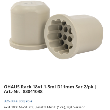
v
i
g
a
t
i
o
n
OHAUS Rack 18×1.1-5ml D11mm Sar 2/pk |
Art.-Nr.: 83041038
Ursprünglicher Preis war: 326,00 €
Aktueller Preis ist: 309,70 €.
326,00
€
309,70
€
exkl. 19 % MwSt.
zzgl. gesetzl. MwSt. (19%), zzgl. Versand