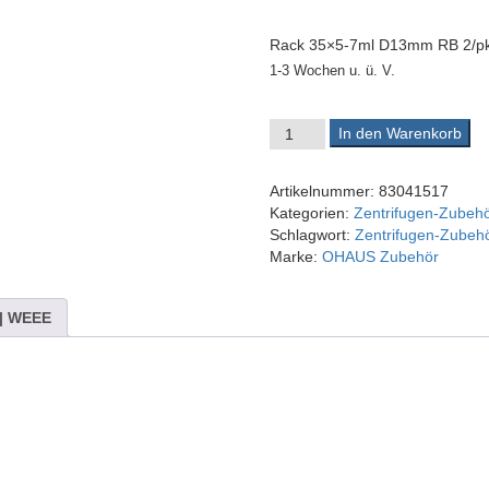
Rack 35×5-7ml D13mm RB 2/p
1-3 Wochen u. ü. V.
OHAUS Rack 35x5-7ml D13mm R
In den Warenkorb
Artikelnummer:
83041517
Kategorien:
Zentrifugen-Zubehö
Schlagwort:
Zentrifugen-Zubeh
Marke:
OHAUS Zubehör
 | WEEE