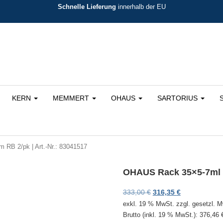
Schnelle Lieferung
innerhalb der EU
KERN
MEMMERT
OHAUS
SARTORIUS
B 2/pk | Art.-Nr.: 83041517
OHAUS Rack 35×5-7ml D
Ursprünglicher Preis 
Aktueller Prei
333,00
€
316,35
€
exkl. 19 % MwSt.
zzgl. gesetzl. 
Brutto (inkl. 19 % MwSt.):
376,46