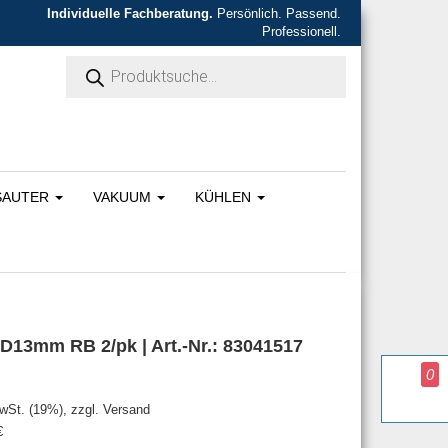
Individuelle Fachberatung.
Persönlich. Passend.
Professionell.
Products search
SAUTER
VAKUUM
KÜHLEN
13mm RB 2/pk | Art.-Nr.: 83041517
0
war: 333,00 €
s ist: 316,35 €.
MwSt. (19%), zzgl. Versand
€