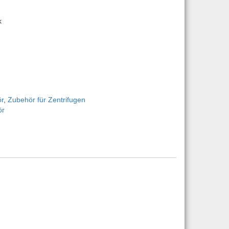
k
B 2/pk | Art.-Nr.: 83041517 Menge
r
,
Zubehör für Zentrifugen
ör