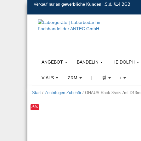
Verkauf nur an
gewerbliche Kunden
i.S.d. §14 BGB
ANGEBOT
BANDELIN
HEIDOLPH
VIALS
ZRM
|
🛒
ℹ️
Start
/
Zentrifugen-Zubehör
/ OHAUS Rack 35×5-7ml D13mm R
-5%