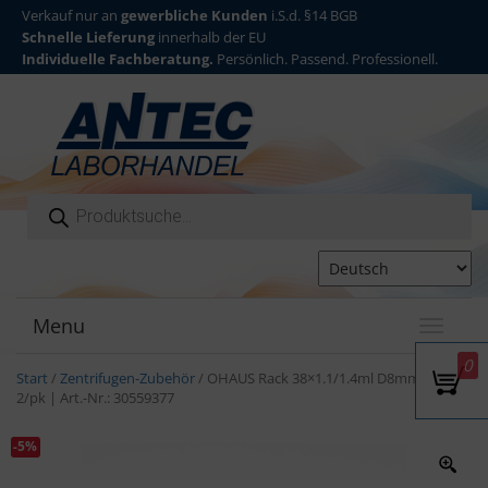
Verkauf nur an
gewerbliche Kunden
i.S.d. §14 BGB
Schnelle Lieferung
innerhalb der EU
Individuelle Fachberatung.
Persönlich. Passend. Professionell.
Products search
Menu
T
o
0
g
Start
/
Zentrifugen-Zubehör
/ OHAUS Rack 38×1.1/1.4ml D8mm Sar
g
2/pk | Art.-Nr.: 30559377
l
e
-5%
n
a