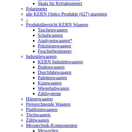
Skala für Refraktometer
Polarimeter
alle KERN Optics Produkte (627) anzeigen
–
Produktübersicht KERN Waagen
Taschenwaagen
Schulwaagen
Analysenwaagen*
Präzisionswaagen
Feuchtebestimmer
Industriewaagen
KERN Industriewaagen
Bodenwaagen
Durchfahrwaagen
Palettenwaagen
Kranwaagen
Wiegehubwagen
Zählsysteme
Hängewaagen
Preisrechnende Waagen
Plattformwaagen
Tischwaagen
Zählwaagen
Messtechnik-Komponenten
Messzellen