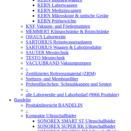
KERN Laborwaagen
KERN Medizinwaagen
KERN Mikroskope & optische Geräte
KERN Prüfgewichte
KNF Vakuum- und Förderpumpen
MEMMERT Klimaschränke & Brutschränke
OHAUS Laborgeräte
SARTORIUS Reinstwasseranlagen
SARTORIUS Waagen & Laborprodukte
SAUTER Messtechnik
TESTO Messtechnik
VACUUBRAND Vakuumpumpen
–
Zertifiziertes Referenzmaterial (ZRM)
Spritzen- und Membranfilter
Probenfläschchen, Schraubkappen und Septen
–
alle Laborgeräte und Laborbedarf (9066 Produkte)
Bandelin
Produktübersicht BANDELIN
–
Kompakte Ultraschallbäder
SONOREX SMART ST Ultraschallbäder
SONOREX SUPER RK Ultraschallbäder