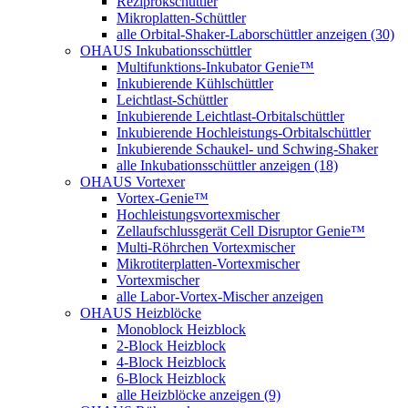
Reziprokschüttler
Mikroplatten-Schüttler
alle Orbital-Shaker-Laborschüttler anzeigen (30)
OHAUS Inkubationsschüttler
Multifunktions-Inkubator Genie™
Inkubierende Kühlschüttler
Leichtlast-Schüttler
Inkubierende Leichtlast-Orbitalschüttler
Inkubierende Hochleistungs-Orbitalschüttler
Inkubierende Schaukel- und Schwing-Shaker
alle Inkubationsschüttler anzeigen (18)
OHAUS Vortexer
Vortex-Genie™
Hochleistungsvortexmischer
Zellaufschlussgerät Cell Disruptor Genie™
Multi-Röhrchen Vortexmischer
Mikrotiterplatten-Vortexmischer
Vortexmischer
alle Labor-Vortex-Mischer anzeigen
OHAUS Heizblöcke
Monoblock Heizblock
2-Block Heizblock
4-Block Heizblock
6-Block Heizblock
alle Heizblöcke anzeigen (9)