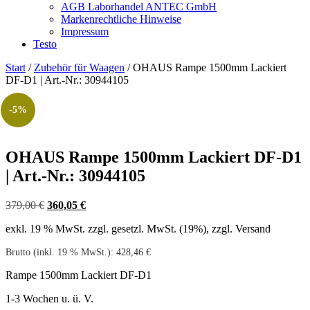
AGB Laborhandel ANTEC GmbH
Markenrechtliche Hinweise
Impressum
Testo
Start
/
Zubehör für Waagen
/ OHAUS Rampe 1500mm Lackiert
DF-D1 | Art.-Nr.: 30944105
-5%
OHAUS Rampe 1500mm Lackiert DF-D1
| Art.-Nr.: 30944105
Ursprünglicher
Aktueller
379,00
€
360,05
€
Preis
Preis
exkl. 19 % MwSt.
zzgl. gesetzl. MwSt. (19%), zzgl. Versand
war:
ist:
379,00 €
360,05 €.
Brutto (inkl. 19 % MwSt.):
428,46
€
Rampe 1500mm Lackiert DF-D1
1-3 Wochen u. ü. V.