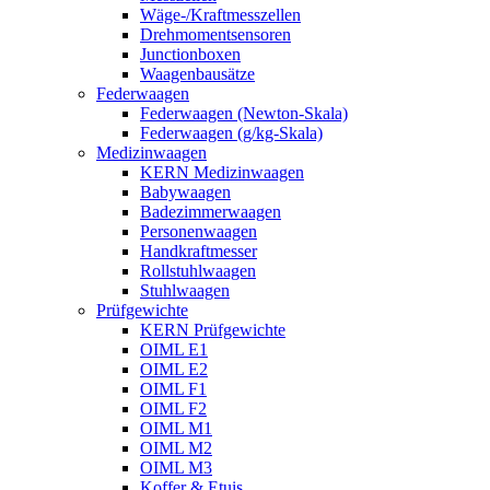
Wäge-/Kraftmesszellen
Drehmomentsensoren
Junctionboxen
Waagenbausätze
Federwaagen
Federwaagen (Newton-Skala)
Federwaagen (g/kg-Skala)
Medizinwaagen
KERN Medizinwaagen
Babywaagen
Badezimmerwaagen
Personenwaagen
Handkraftmesser
Rollstuhlwaagen
Stuhlwaagen
Prüfgewichte
KERN Prüfgewichte
OIML E1
OIML E2
OIML F1
OIML F2
OIML M1
OIML M2
OIML M3
Koffer & Etuis