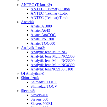
–
ANTEC (Tekmar®)
ANTEC (Tekmar) Fusion
ANTEC (Tekmar) Lotix
ANTEC (Tekmar) Torch
Anatel®
Anatel A1000
Anatel A643
Anatel AnaTOC
Anatel PAT700
Anatel TOC600
Analytik Jena®
Analytik Jena Multi NC
Analytik Jena Multi NC2300
Analytik Jena Multi NC3300
Analytik Jena Multi NC4300
Analytik JenaNC2100 3100
OI Analytical®
Shimadzu®
Shimadzu TOCL
Shimadzu TOCV
Sievers®
Sievers 400
Sievers 500
Sievers 500RL