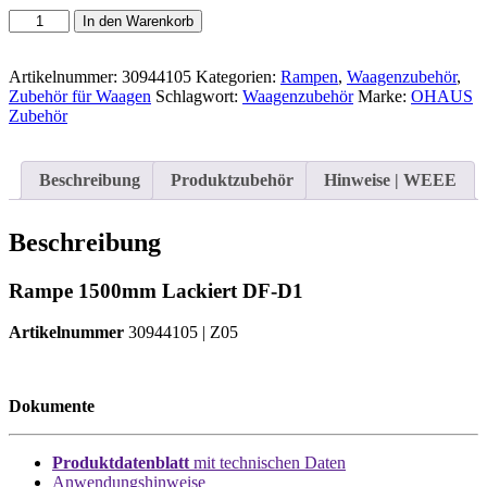
OHAUS
In den Warenkorb
Rampe
1500mm
Lackiert
Artikelnummer:
30944105
Kategorien:
Rampen
,
Waagenzubehör
,
DF-
Zubehör für Waagen
Schlagwort:
Waagenzubehör
Marke:
OHAUS
D1
Zubehör
|
Art.-
Nr.:
Beschreibung
Produktzubehör
Hinweise | WEEE
30944105
Menge
Beschreibung
Rampe 1500mm Lackiert DF-D1
Artikelnummer
30944105 | Z05
Dokumente
Produktdatenblatt
mit technischen Daten
Anwendungshinweise