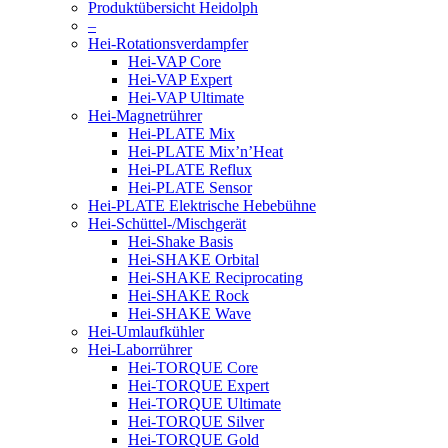
Produktübersicht Heidolph
–
Hei-Rotationsverdampfer
Hei-VAP Core
Hei-VAP Expert
Hei-VAP Ultimate
Hei-Magnetrührer
Hei-PLATE Mix
Hei-PLATE Mix’n’Heat
Hei-PLATE Reflux
Hei-PLATE Sensor
Hei-PLATE Elektrische Hebebühne
Hei-Schüttel-/Mischgerät
Hei-Shake Basis
Hei-SHAKE Orbital
Hei-SHAKE Reciprocating
Hei-SHAKE Rock
Hei-SHAKE Wave
Hei-Umlaufkühler
Hei-Laborrührer
Hei-TORQUE Core
Hei-TORQUE Expert
Hei-TORQUE Ultimate
Hei-TORQUE Silver
Hei-TORQUE Gold