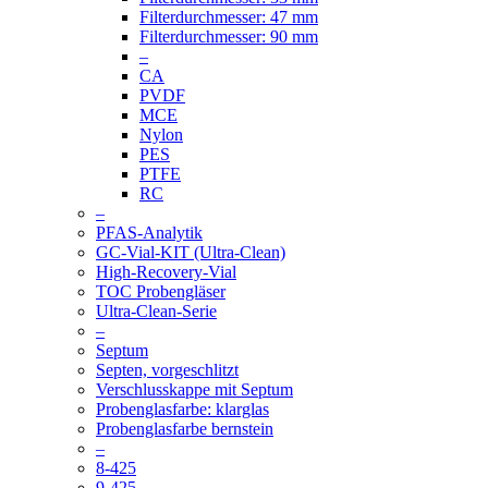
Filterdurchmesser: 47 mm
Filterdurchmesser: 90 mm
–
CA
PVDF
MCE
Nylon
PES
PTFE
RC
–
PFAS-Analytik
GC-Vial-KIT (Ultra-Clean)
High-Recovery-Vial
TOC Probengläser
Ultra-Clean-Serie
–
Septum
Septen, vorgeschlitzt
Verschlusskappe mit Septum
Probenglasfarbe: klarglas
Probenglasfarbe bernstein
–
8-425
9-425