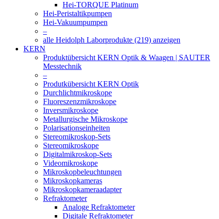
Hei-TORQUE Platinum
Hei-Peristaltikpumpen
Hei-Vakuumpumpen
–
alle Heidolph Laborprodukte (219) anzeigen
KERN
Produktübersicht KERN Optik & Waagen | SAUTER
Messtechnik
–
Produtkübersicht KERN Optik
Durchlichtmikroskope
Fluoreszenzmikroskope
Inversmikroskope
Metallurgische Mikroskope
Polarisationseinheiten
Stereomikroskop-Sets
Stereomikroskope
Digitalmikroskop-Sets
Videomikroskope
Mikroskopbeleuchtungen
Mikroskopkameras
Mikroskopkameraadapter
Refraktometer
Analoge Refraktometer
Digitale Refraktometer