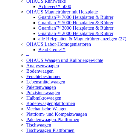
OHAUS Rührwerke
Achiever™ 5000
OHAUS Magnetrührer mit Heizplatte
Guardian™ 7000 Heizplatten & Rührer
Guardian™ 5000 Heizplatten & Rührer
Guardian™ 3000 Heizplatten & Rührer
Guardian™ 2000 Heizplatten & Rührer
alle Heizplatten & Magnetrührer anzeigen (27)
OHAUS Labor-Homogenisatoren
Bead Genie™
–
OHAUS Waagen und Kalibriergewichte
Analysenwaagen
Bodenwaagen
Feuchtebestimmer
Lebensmittelwaagen
Palettenwaagen
Präzisionswaagen
Halbmikrowaagen
Bodenwaagenplattformen
Mechanische Waagen
Plattform- und Kompaktwaagen
Palettenwaagen-Plattformen
Tischwaagen
Tischwaagen-Plattformen