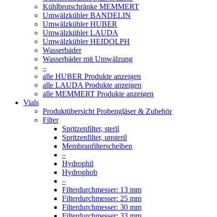
Kühlbrutschränke MEMMERT
Umwälzkühler BANDELIN
Umwälzkühler HUBER
Umwälzkühler LAUDA
Umwälzkühler HEIDOLPH
Wasserbäder
Wasserbäder mit Umwälzung
–
alle HUBER Produkte anzeigen
alle LAUDA Produkte anzeigen
alle MEMMERT Produkte anzeigen
Vials
Produktübersicht Probengläser & Zubehör
Filter
Spritzenfilter, steril
Spritzenfilter, unsteril
Membranfilterscheiben
–
Hydrophil
Hydrophob
–
Filterdurchmesser: 13 mm
Filterdurchmesser: 25 mm
Filterdurchmesser: 30 mm
Filterdurchmesser: 33 mm