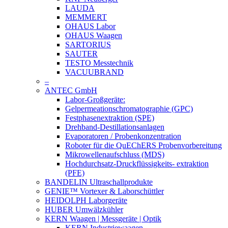
LAUDA
MEMMERT
OHAUS Labor
OHAUS Waagen
SARTORIUS
SAUTER
TESTO Messtechnik
VACUUBRAND
–
ANTEC GmbH
Labor-Großgeräte:
Gelpermeationschromatographie (GPC)
Festphasenextraktion (SPE)
Drehband-Destillationsanlagen
Evaporatoren / Probenkonzentration
Roboter für die QuEChERS Probenvorbereitung
Mikrowellenaufschluss (MDS)
Hochdurchsatz-Druckflüssigkeits- extraktion
(PFE)
BANDELIN Ultraschallprodukte
GENIE™ Vortexer & Laborschüttler
HEIDOLPH Laborgeräte
HUBER Umwälzkühler
KERN Waagen | Messgeräte | Optik
KERN Industriewaagen