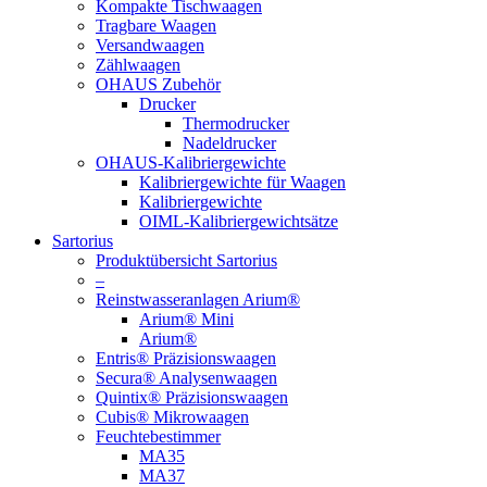
Kompakte Tischwaagen
Tragbare Waagen
Versandwaagen
Zählwaagen
OHAUS Zubehör
Drucker
Thermodrucker
Nadeldrucker
OHAUS-Kalibriergewichte
Kalibriergewichte für Waagen
Kalibriergewichte
OIML-Kalibriergewichtsätze
Sartorius
Produktübersicht Sartorius
–
Reinstwasseranlagen Arium®
Arium® Mini
Arium®
Entris® Präzisionswaagen
Secura® Analysenwaagen
Quintix® Präzisionswaagen
Cubis® Mikrowaagen
Feuchtebestimmer
MA35
MA37