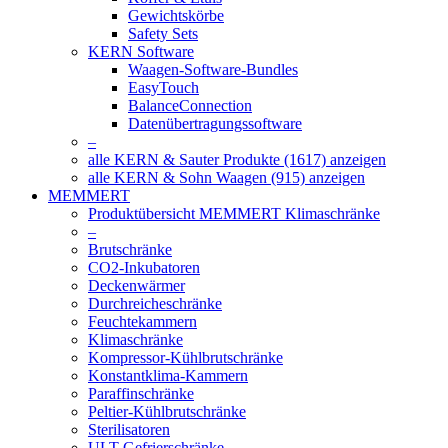
Gewichtskörbe
Safety Sets
KERN Software
Waagen-Software-Bundles
EasyTouch
BalanceConnection
Datenübertragungssoftware
–
alle KERN & Sauter Produkte (1617) anzeigen
alle KERN & Sohn Waagen (915) anzeigen
MEMMERT
Produktübersicht MEMMERT Klimaschränke
–
Brutschränke
CO2-Inkubatoren
Deckenwärmer
Durchreicheschränke
Feuchtekammern
Klimaschränke
Kompressor-Kühlbrutschränke
Konstantklima-Kammern
Paraffinschränke
Peltier-Kühlbrutschränke
Sterilisatoren
ULT-Gefrierschränke