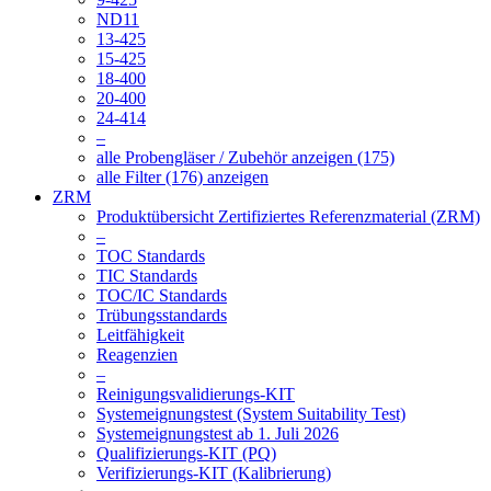
ND11
13-425
15-425
18-400
20-400
24-414
–
alle Probengläser / Zubehör anzeigen (175)
alle Filter (176) anzeigen
ZRM
Produktübersicht Zertifiziertes Referenzmaterial (ZRM)
–
TOC Standards
TIC Standards
TOC/IC Standards
Trübungsstandards
Leitfähigkeit
Reagenzien
–
Reinigungsvalidierungs-KIT
Systemeignungstest (System Suitability Test)
Systemeignungstest ab 1. Juli 2026
Qualifizierungs-KIT (PQ)
Verifizierungs-KIT (Kalibrierung)