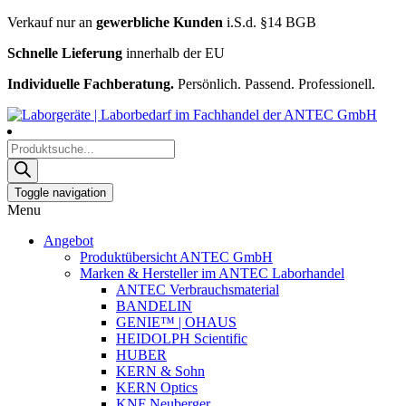
Verkauf nur an
gewerbliche Kunden
i.S.d. §14 BGB
Schnelle Lieferung
innerhalb der EU
Individuelle Fachberatung.
Persönlich. Passend. Professionell.
Products
search
Toggle navigation
Menu
Angebot
Produktübersicht ANTEC GmbH
Marken & Hersteller im ANTEC Laborhandel
ANTEC Verbrauchsmaterial
BANDELIN
GENIE™ | OHAUS
HEIDOLPH Scientific
HUBER
KERN & Sohn
KERN Optics
KNF Neuberger