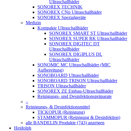
Ultraschallbäder
SONOREX TECHNIK
SONOREX CNp Ultraschallbäder
SONOREX Spezialgeräte
Medizin
Kompakte Ultraschallbäder
SONOREX SMART ST Ultraschallbäder
SONOREX SUPER RK Ultraschallbäder
SONOREX DIGITEC DT
Ultraschallbäder
SONOREX DIGIPLUS DL
Ultraschallbäder
SONOMIC MC Ultraschallbäder (MIC
Aufbereitung)
SONOBOARD Ultraschallbäder
SONOBOARD TRISON Ultraschallbäder
TRISON Ultraschallbäder
SONOREX ZE Einbau-Ultraschallbäder
Reinigungs- und Desinfektionspräparate
–
Reinigungs- & Desinfektionsmittel
TICKOPUR (Reinigung)
STAMMOPUR (Reinigung & Desinfektion)
alle BANDELIN Produkte (743) anzeigen
Heidolph