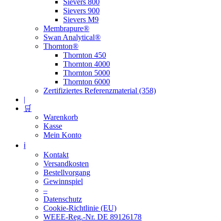
Sievers 800
Sievers 900
Sievers M9
Membrapure®
Swan Analytical®
Thornton®
Thornton 450
Thornton 4000
Thornton 5000
Thornton 6000
Zertifiziertes Referenzmaterial (358)
|
🛒
Warenkorb
Kasse
Mein Konto
ℹ️
Kontakt
Versandkosten
Bestellvorgang
Gewinnspiel
–
Datenschutz
Cookie-Richtlinie (EU)
WEEE-Reg.-Nr. DE 89126178