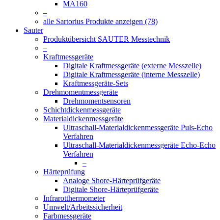
MA160
–
alle Sartorius Produkte anzeigen (78)
Sauter
Produktübersicht SAUTER Messtechnik
–
Kraftmessgeräte
Digitale Kraftmessgeräte (externe Messzelle)
Digitale Kraftmessgeräte (interne Messzelle)
Kraftmessgeräte-Sets
Drehmomentmessgeräte
Drehmomentsensoren
Schichtdickenmessgeräte
Materialdickenmessgeräte
Ultraschall-Materialdickenmessgeräte Puls-Echo
Verfahren
Ultraschall-Materialdickenmessgeräte Echo-Echo
Verfahren
–
Härteprüfung
Analoge Shore-Härteprüfgeräte
Digitale Shore-Härteprüfgeräte
Infrarotthermometer
Umwelt/Arbeitssicherheit
Farbmessgeräte