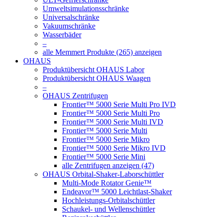
Umweltsimulationsschränke
Universalschränke
Vakuumschränke
Wasserbäder
–
alle Memmert Produkte (265) anzeigen
OHAUS
Produktübersicht OHAUS Labor
Produktübersicht OHAUS Waagen
–
OHAUS Zentrifugen
Frontier™ 5000 Serie Multi Pro IVD
Frontier™ 5000 Serie Multi Pro
Frontier™ 5000 Serie Multi IVD
Frontier™ 5000 Serie Multi
Frontier™ 5000 Serie Mikro
Frontier™ 5000 Serie Mikro IVD
Frontier™ 5000 Serie Mini
alle Zentrifugen anzeigen (47)
OHAUS Orbital-Shaker-Laborschüttler
Multi-Mode Rotator Genie™
Endeavor™ 5000 Leichtlast-Shaker
Hochleistungs-Orbitalschüttler
Schaukel- und Wellenschüttler