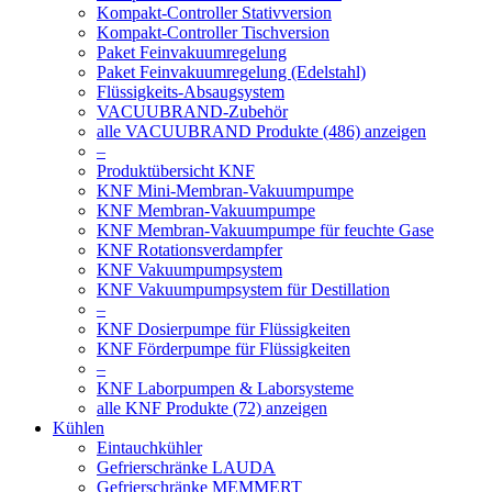
Kompakt-Controller Stativversion
Kompakt-Controller Tischversion
Paket Feinvakuumregelung
Paket Feinvakuumregelung (Edelstahl)
Flüssigkeits-Absaugsystem
VACUUBRAND-Zubehör
alle VACUUBRAND Produkte (486) anzeigen
–
Produktübersicht KNF
KNF Mini-Membran-Vakuumpumpe
KNF Membran-Vakuumpumpe
KNF Membran-Vakuumpumpe für feuchte Gase
KNF Rotationsverdampfer
KNF Vakuumpumpsystem
KNF Vakuumpumpsystem für Destillation
–
KNF Dosierpumpe für Flüssigkeiten
KNF Förderpumpe für Flüssigkeiten
–
KNF Laborpumpen & Laborsysteme
alle KNF Produkte (72) anzeigen
Kühlen
Eintauchkühler
Gefrierschränke LAUDA
Gefrierschränke MEMMERT