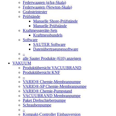
Federwaagen (g/kg-Skala)
Federwaagen (Newton-Skala)
Grabsteintester
Prüfstände
Manuelle Shore-Prüfstände
Manuelle Prüfstände
Kraftmessgeräte-Sets
Kraftmessbundels
Software
SAUTER Software
Datenübertragungssoftware
–
alle Sauter Produkte (610) anzeigen
VAKUUM
Produktübersicht VACUUBRAND
Produktübersicht KNF
–
VARIO® Chemie-Membranpumpe
VARIO®-SP Chemie-Membranpumpe
VARIO® Chemie-Pumpstand
VACUUBRAND Membranpumpe
Paket Drehschieberpumpe
Schraubenpumpe
–
Kompakt-Controller Einbauversion