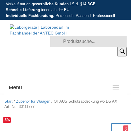
Verkauf nur an
gewerbliche Kunden
i.S.d. §14 BGB
Schnelle Lieferung
innerhalb der EU
Individuelle Fachberatung.
Persönlich. Passend. Professionell.
Products search
Menu
T
o
g
Start
/
Zubehör für Waagen
/ OHAUS Schutzabdeckung wo DS AX |
g
Art.-Nr.: 30111777
l
e
-5%
n
0
a