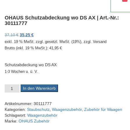
v
i
g
OHAUS Schutzabdeckung wo DS AX | Art.-Nr.:
a
30111777
t
i
Ursprünglicher Preis war: 37,10 €
Aktueller Preis ist: 35,25 €.
37,10
€
35,25
€
o
exkl. 19 % MwSt.
zzgl. gesetzl. MwSt. (19%), zzgl. Versand
n
Brutto (inkl. 19 % MwSt.):
41,95
€
Schutzabdeckung wo DS AX
1-3 Wochen u. ü. V.
OHAUS Schutzabdeckung wo DS AX | Art.-Nr.: 30111777 Menge
In den Warenkorb
Artikelnummer:
30111777
Kategorien:
Staubschutz
,
Waagenzubehör
,
Zubehör für Waagen
Schlagwort:
Waagenzubehör
Marke:
OHAUS Zubehör