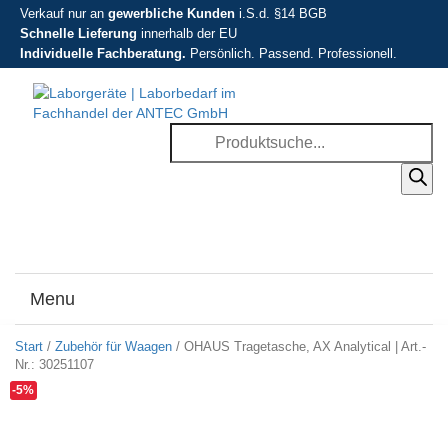
Verkauf nur an
gewerbliche Kunden
i.S.d. §14 BGB
Schnelle Lieferung
innerhalb der EU
Individuelle Fachberatung.
Persönlich. Passend. Professionell.
Products
search
Menu
Toggle
navigati
Start
/
Zubehör für Waagen
/ OHAUS Tragetasche, AX Analytical | Art.-
Nr.: 30251107
-5%