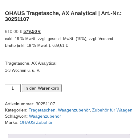
OHAUS Tragetasche, AX Analytical | Art.-Nr.:
30251107
Ursprünglicher
Aktueller
610,00
€
579,50
€
Preis
Preis
exkl. 19 % MwSt.
zzgl. gesetzl. MwSt. (19%), zzgl. Versand
war:
ist:
Brutto (inkl. 19 % MwSt.):
689,61
€
610,00 €
579,50 €.
Tragetasche, AX Analytical
1-3 Wochen u. ü. V.
OHAUS
In den Warenkorb
Tragetasche,
AX
Artikelnummer:
30251107
Analytical
Kategorien:
Tragetaschen
,
Waagenzubehör
,
Zubehör für Waagen
|
Schlagwort:
Waagenzubehör
Art.-
Marke:
OHAUS Zubehör
Nr.:
30251107
Menge