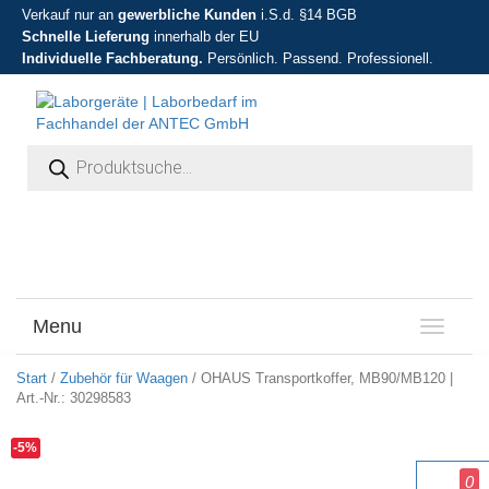
Verkauf nur an
gewerbliche Kunden
i.S.d. §14 BGB
Schnelle Lieferung
innerhalb der EU
Individuelle Fachberatung.
Persönlich. Passend. Professionell.
Products search
Menu
T
o
g
Start
/
Zubehör für Waagen
/ OHAUS Transportkoffer, MB90/MB120 |
g
Art.-Nr.: 30298583
l
e
-5%
n
a
0