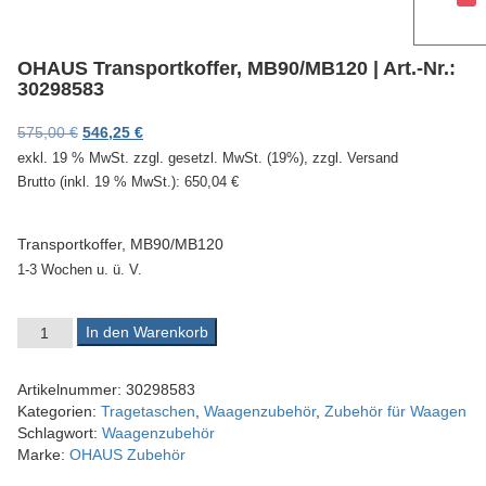
v
i
g
OHAUS Transportkoffer, MB90/MB120 | Art.-Nr.:
a
30298583
t
i
Ursprünglicher Preis war: 575,00 €
Aktueller Preis ist: 546,25 €.
575,00
€
546,25
€
o
exkl. 19 % MwSt.
zzgl. gesetzl. MwSt. (19%), zzgl. Versand
n
Brutto (inkl. 19 % MwSt.):
650,04
€
Transportkoffer, MB90/MB120
1-3 Wochen u. ü. V.
OHAUS Transportkoffer, MB90/MB120 | Art.-Nr.: 30298583 Meng
In den Warenkorb
Artikelnummer:
30298583
Kategorien:
Tragetaschen
,
Waagenzubehör
,
Zubehör für Waagen
Schlagwort:
Waagenzubehör
Marke:
OHAUS Zubehör