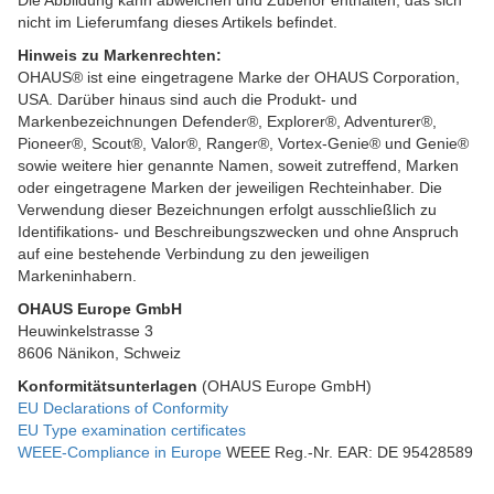
Die Abbildung kann abweichen und Zubehör enthalten, das sich
nicht im Lieferumfang dieses Artikels befindet.
Hinweis zu Markenrechten:
OHAUS® ist eine eingetragene Marke der OHAUS Corporation,
USA. Darüber hinaus sind auch die Produkt- und
Markenbezeichnungen Defender®, Explorer®, Adventurer®,
Pioneer®, Scout®, Valor®, Ranger®, Vortex-Genie® und Genie®
sowie weitere hier genannte Namen, soweit zutreffend, Marken
oder eingetragene Marken der jeweiligen Rechteinhaber. Die
Verwendung dieser Bezeichnungen erfolgt ausschließlich zu
Identifikations- und Beschreibungszwecken und ohne Anspruch
auf eine bestehende Verbindung zu den jeweiligen
Markeninhabern.
OHAUS Europe GmbH
Heuwinkelstrasse 3
8606 Nänikon, Schweiz
Konformitätsunterlagen
(OHAUS Europe GmbH)
EU Declarations of Conformity
EU Type examination certificates
WEEE-Compliance in Europe
WEEE Reg.-Nr. EAR: DE 95428589