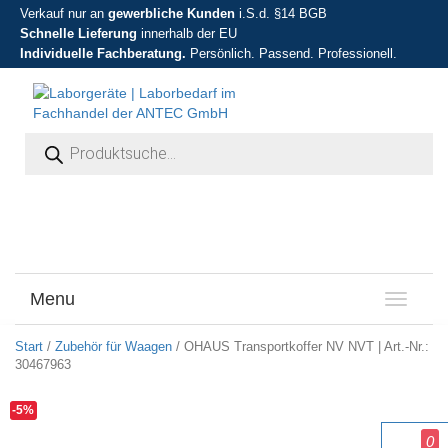
Verkauf nur an
gewerbliche Kunden
i.S.d. §14 BGB
Schnelle Lieferung
innerhalb der EU
Individuelle Fachberatung.
Persönlich. Passend. Professionell.
Products search
Menu
T
o
g
Start
/
Zubehör für Waagen
/ OHAUS Transportkoffer NV NVT | Art.-Nr.:
g
30467963
l
e
-5%
n
0
a