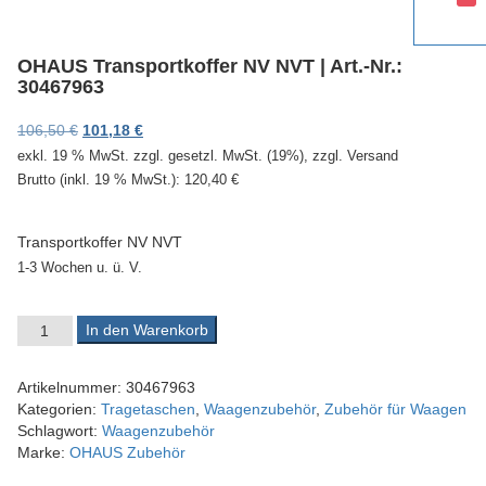
v
i
g
OHAUS Transportkoffer NV NVT | Art.-Nr.:
a
30467963
t
i
Ursprünglicher Preis war: 106,50 €
Aktueller Preis ist: 101,18 €.
106,50
€
101,18
€
o
exkl. 19 % MwSt.
zzgl. gesetzl. MwSt. (19%), zzgl. Versand
n
Brutto (inkl. 19 % MwSt.):
120,40
€
Transportkoffer NV NVT
1-3 Wochen u. ü. V.
OHAUS Transportkoffer NV NVT | Art.-Nr.: 30467963 Menge
In den Warenkorb
Artikelnummer:
30467963
Kategorien:
Tragetaschen
,
Waagenzubehör
,
Zubehör für Waagen
Schlagwort:
Waagenzubehör
Marke:
OHAUS Zubehör