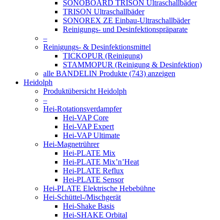
SONOBOARD TRISON Ultraschallbäder
TRISON Ultraschallbäder
SONOREX ZE Einbau-Ultraschallbäder
Reinigungs- und Desinfektionspräparate
–
Reinigungs- & Desinfektionsmittel
TICKOPUR (Reinigung)
STAMMOPUR (Reinigung & Desinfektion)
alle BANDELIN Produkte (743) anzeigen
Heidolph
Produktübersicht Heidolph
–
Hei-Rotationsverdampfer
Hei-VAP Core
Hei-VAP Expert
Hei-VAP Ultimate
Hei-Magnetrührer
Hei-PLATE Mix
Hei-PLATE Mix’n’Heat
Hei-PLATE Reflux
Hei-PLATE Sensor
Hei-PLATE Elektrische Hebebühne
Hei-Schüttel-/Mischgerät
Hei-Shake Basis
Hei-SHAKE Orbital