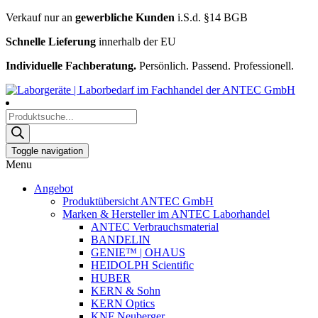
Verkauf nur an
gewerbliche Kunden
i.S.d. §14 BGB
Schnelle Lieferung
innerhalb der EU
Individuelle Fachberatung.
Persönlich. Passend. Professionell.
Products
search
Toggle navigation
Menu
Angebot
Produktübersicht ANTEC GmbH
Marken & Hersteller im ANTEC Laborhandel
ANTEC Verbrauchsmaterial
BANDELIN
GENIE™ | OHAUS
HEIDOLPH Scientific
HUBER
KERN & Sohn
KERN Optics
KNF Neuberger