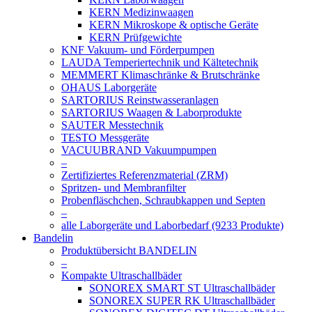
KERN Medizinwaagen
KERN Mikroskope & optische Geräte
KERN Prüfgewichte
KNF Vakuum- und Förderpumpen
LAUDA Temperiertechnik und Kältetechnik
MEMMERT Klimaschränke & Brutschränke
OHAUS Laborgeräte
SARTORIUS Reinstwasseranlagen
SARTORIUS Waagen & Laborprodukte
SAUTER Messtechnik
TESTO Messgeräte
VACUUBRAND Vakuumpumpen
–
Zertifiziertes Referenzmaterial (ZRM)
Spritzen- und Membranfilter
Probenfläschchen, Schraubkappen und Septen
–
alle Laborgeräte und Laborbedarf (9233 Produkte)
Bandelin
Produktübersicht BANDELIN
–
Kompakte Ultraschallbäder
SONOREX SMART ST Ultraschallbäder
SONOREX SUPER RK Ultraschallbäder