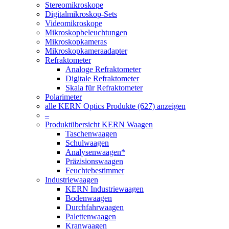
Stereomikroskope
Digitalmikroskop-Sets
Videomikroskope
Mikroskopbeleuchtungen
Mikroskopkameras
Mikroskopkameraadapter
Refraktometer
Analoge Refraktometer
Digitale Refraktometer
Skala für Refraktometer
Polarimeter
alle KERN Optics Produkte (627) anzeigen
–
Produktübersicht KERN Waagen
Taschenwaagen
Schulwaagen
Analysenwaagen*
Präzisionswaagen
Feuchtebestimmer
Industriewaagen
KERN Industriewaagen
Bodenwaagen
Durchfahrwaagen
Palettenwaagen
Kranwaagen