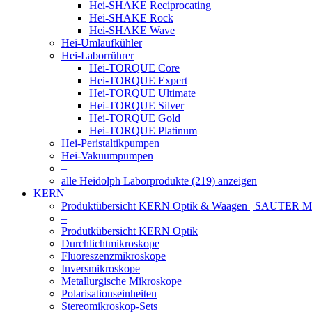
Hei-SHAKE Reciprocating
Hei-SHAKE Rock
Hei-SHAKE Wave
Hei-Umlaufkühler
Hei-Laborrührer
Hei-TORQUE Core
Hei-TORQUE Expert
Hei-TORQUE Ultimate
Hei-TORQUE Silver
Hei-TORQUE Gold
Hei-TORQUE Platinum
Hei-Peristaltikpumpen
Hei-Vakuumpumpen
–
alle Heidolph Laborprodukte (219) anzeigen
KERN
Produktübersicht KERN Optik & Waagen | SAUTER Me
–
Produtkübersicht KERN Optik
Durchlichtmikroskope
Fluoreszenzmikroskope
Inversmikroskope
Metallurgische Mikroskope
Polarisationseinheiten
Stereomikroskop-Sets