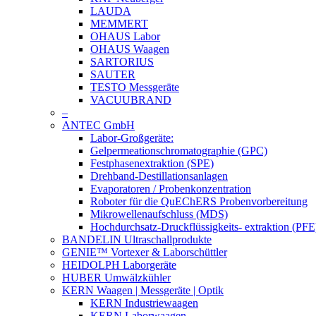
LAUDA
MEMMERT
OHAUS Labor
OHAUS Waagen
SARTORIUS
SAUTER
TESTO Messgeräte
VACUUBRAND
–
ANTEC GmbH
Labor-Großgeräte:
Gelpermeationschromatographie (GPC)
Festphasenextraktion (SPE)
Drehband-Destillationsanlagen
Evaporatoren / Probenkonzentration
Roboter für die QuEChERS Probenvorbereitung
Mikrowellenaufschluss (MDS)
Hochdurchsatz-Druckflüssigkeits- extraktion (PFE
BANDELIN Ultraschallprodukte
GENIE™ Vortexer & Laborschüttler
HEIDOLPH Laborgeräte
HUBER Umwälzkühler
KERN Waagen | Messgeräte | Optik
KERN Industriewaagen
KERN Laborwaagen