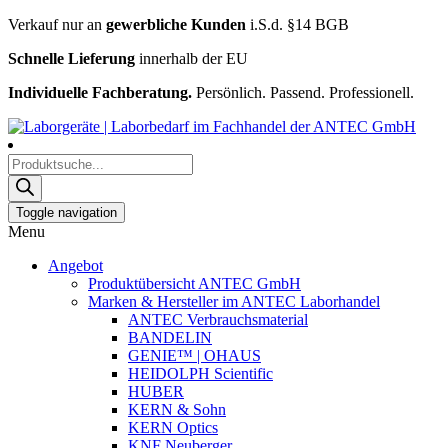
Verkauf nur an
gewerbliche Kunden
i.S.d. §14 BGB
Schnelle Lieferung
innerhalb der EU
Individuelle Fachberatung.
Persönlich. Passend. Professionell.
Products
search
Toggle navigation
Menu
Angebot
Produktübersicht ANTEC GmbH
Marken & Hersteller im ANTEC Laborhandel
ANTEC Verbrauchsmaterial
BANDELIN
GENIE™ | OHAUS
HEIDOLPH Scientific
HUBER
KERN & Sohn
KERN Optics
KNF Neuberger