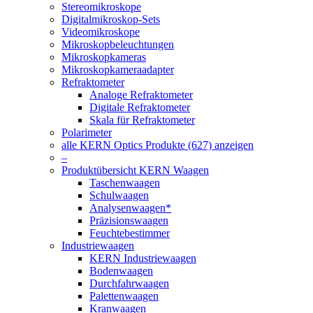
Stereomikroskope
Digitalmikroskop-Sets
Videomikroskope
Mikroskopbeleuchtungen
Mikroskopkameras
Mikroskopkameraadapter
Refraktometer
Analoge Refraktometer
Digitale Refraktometer
Skala für Refraktometer
Polarimeter
alle KERN Optics Produkte (627) anzeigen
–
Produktübersicht KERN Waagen
Taschenwaagen
Schulwaagen
Analysenwaagen*
Präzisionswaagen
Feuchtebestimmer
Industriewaagen
KERN Industriewaagen
Bodenwaagen
Durchfahrwaagen
Palettenwaagen
Kranwaagen