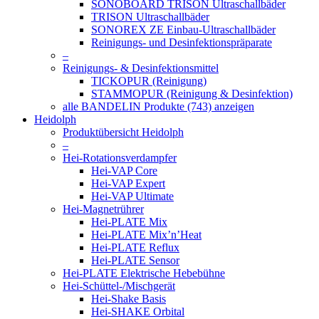
SONOBOARD TRISON Ultraschallbäder
TRISON Ultraschallbäder
SONOREX ZE Einbau-Ultraschallbäder
Reinigungs- und Desinfektionspräparate
–
Reinigungs- & Desinfektionsmittel
TICKOPUR (Reinigung)
STAMMOPUR (Reinigung & Desinfektion)
alle BANDELIN Produkte (743) anzeigen
Heidolph
Produktübersicht Heidolph
–
Hei-Rotationsverdampfer
Hei-VAP Core
Hei-VAP Expert
Hei-VAP Ultimate
Hei-Magnetrührer
Hei-PLATE Mix
Hei-PLATE Mix’n’Heat
Hei-PLATE Reflux
Hei-PLATE Sensor
Hei-PLATE Elektrische Hebebühne
Hei-Schüttel-/Mischgerät
Hei-Shake Basis
Hei-SHAKE Orbital