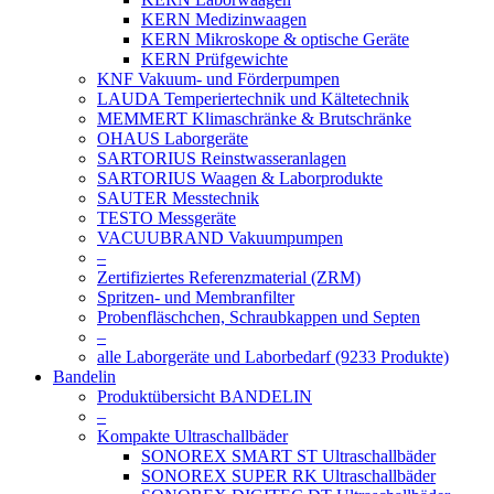
KERN Medizinwaagen
KERN Mikroskope & optische Geräte
KERN Prüfgewichte
KNF Vakuum- und Förderpumpen
LAUDA Temperiertechnik und Kältetechnik
MEMMERT Klimaschränke & Brutschränke
OHAUS Laborgeräte
SARTORIUS Reinstwasseranlagen
SARTORIUS Waagen & Laborprodukte
SAUTER Messtechnik
TESTO Messgeräte
VACUUBRAND Vakuumpumpen
–
Zertifiziertes Referenzmaterial (ZRM)
Spritzen- und Membranfilter
Probenfläschchen, Schraubkappen und Septen
–
alle Laborgeräte und Laborbedarf (9233 Produkte)
Bandelin
Produktübersicht BANDELIN
–
Kompakte Ultraschallbäder
SONOREX SMART ST Ultraschallbäder
SONOREX SUPER RK Ultraschallbäder