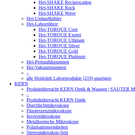
Hei-SHAKE Reciprocating
Hei-SHAKE Rock
Hei-SHAKE Wave
Hei-Umlaufkühler
Hei-Laborrührer
Hei-TORQUE Core
Hei-TORQUE Expert
Hei-TORQUE Ultimate
Hei-TORQUE Silver
Hei-TORQUE Gold
Hei-TORQUE Platinum
Hei-Peristaltikpumpen
Hei-Vakuumpumpen
–
alle Heidolph Laborprodukte (219) anzeigen
KERN
Produktübersicht KERN Optik & Waagen | SAUTER Me
–
Produtkübersicht KERN Optik
Durchlichtmikroskope
Fluoreszenzmikroskope
Inversmikroskope
Metallurgische Mikroskope
Polarisationseinheiten
Stereomikroskop-Sets