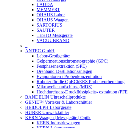
LAUDA
MEMMERT
OHAUS Labor
OHAUS Waagen
SARTORIUS
SAUTER
TESTO Messgeräte
VACUUBRAND
–
ANTEC GmbH
Labor-Großgeräte:
Gelpermeationschromatographie (GPC)
Festphasenextraktion (SPE)
Drehband-Destillationsanlagen
Evaporatoren / Probenkonzentration
Roboter für die QuEChERS Probenvorbereitung
Mikrowellenaufschluss (MDS)
Hochdurchsatz-Druckflüssigkeits- extraktion (PFE
BANDELIN Ultraschallprodukte
GENIE™ Vortexer & Laborschüttler
HEIDOLPH Laborgeräte
HUBER Umwälzkühler
KERN Waagen | Messgeräte | Optik
KERN Industriewaagen
KERN Laborwaagen