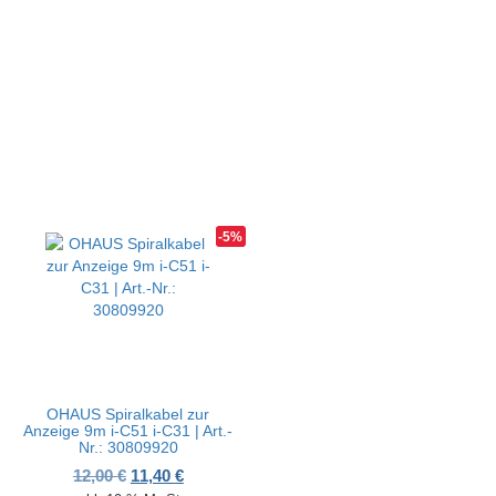
-5%
OHAUS Spiralkabel zur
Anzeige 9m i-C51 i-C31 | Art.-
Nr.: 30809920
Ursprünglicher Preis war: 12,00 €
Aktueller Preis ist: 11,40 €.
12,00
€
11,40
€