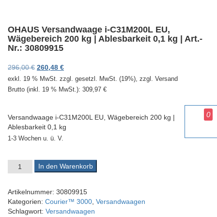
v
i
g
OHAUS Versandwaage i-C31M200L EU,
a
Wägebereich 200 kg | Ablesbarkeit 0,1 kg | Art.-
t
Nr.: 30809915
i
o
Ursprünglicher Preis war: 296,00 €
Aktueller Preis ist: 260,48 €.
296,00
€
260,48
€
n
exkl. 19 % MwSt.
zzgl. gesetzl. MwSt. (19%), zzgl. Versand
Brutto (inkl. 19 % MwSt.):
309,97
€
0
Versandwaage i-C31M200L EU, Wägebereich 200 kg |
Ablesbarkeit 0,1 kg
1-3 Wochen u. ü. V.
OHAUS Versandwaage i-C31M200L EU, Wägebereich 200 kg | Able
In den Warenkorb
Artikelnummer:
30809915
Kategorien:
Courier™ 3000
,
Versandwaagen
Schlagwort:
Versandwaagen