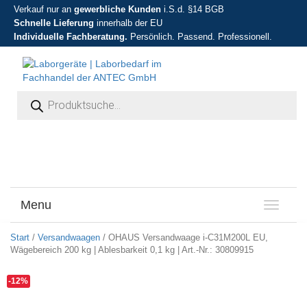
Verkauf nur an
gewerbliche Kunden
i.S.d. §14 BGB
Schnelle Lieferung
innerhalb der EU
Individuelle Fachberatung.
Persönlich. Passend. Professionell.
Products search
Menu
T
o
g
Start
/
Versandwaagen
/ OHAUS Versandwaage i-C31M200L EU,
g
Wägebereich 200 kg | Ablesbarkeit 0,1 kg | Art.-Nr.: 30809915
l
e
-12%
n
a