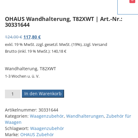
v
i
g
OHAUS Wandhalterung, T82XWT | Art.-Nr.:
a
30331644
t
i
Ursprünglicher Preis war: 124,00 €
Aktueller Preis ist: 117,80 €.
124,00
€
117,80
€
o
exkl. 19 % MwSt.
zzgl. gesetzl. MwSt. (19%), zzgl. Versand
n
Brutto (inkl. 19 % MwSt.):
140,18
€
Wandhalterung, T82XWT
1-3 Wochen u. ü. V.
OHAUS Wandhalterung, T82XWT | Art.-Nr.: 30331644 Menge
In den Warenkorb
Artikelnummer:
30331644
Kategorien:
Waagenzubehör
,
Wandhalterungen
,
Zubehör für
Waagen
Schlagwort:
Waagenzubehör
Marke:
OHAUS Zubehör