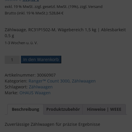
exkl. 19 % MwSt.
zzgl. gesetzl. MwSt. (19%), zzgl. Versand
Brutto (inkl. 19 % MwSt.):
528,84
€
Zählwaage, RC31P1502-M, Wägebereich 1,5 kg | Ablesbarkeit
0,5 g
1-3 Wochen u. ü. V.
OHAUS Zählwaage, RC31P1502-M, Wägebereich 1,5 kg | Ablesbar
In den Warenkorb
Artikelnummer:
30060907
Kategorien:
Ranger™ Count 3000
,
Zählwaagen
Schlagwort:
Zählwaagen
Marke:
OHAUS Waagen
Beschreibung
Produktzubehör
Hinweise | WEEE
Zuverlässige Zählwaagen für präzise Ergebnisse