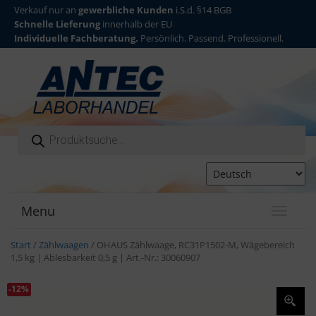
Verkauf nur an
gewerbliche Kunden
i.S.d. §14 BGB
Schnelle Lieferung
innerhalb der EU
Individuelle Fachberatung.
Persönlich. Passend. Professionell.
Products search
Menu
T
o
g
Start
/
Zählwaagen
/ OHAUS Zählwaage, RC31P1502-M, Wägebereich
g
1,5 kg | Ablesbarkeit 0,5 g | Art.-Nr.: 30060907
l
e
-12%
n
a