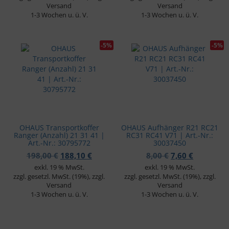
Versand
Versand
1-3 Wochen u. ü. V.
1-3 Wochen u. ü. V.
-5%
-5%
OHAUS Transportkoffer
OHAUS Aufhänger R21 RC21
Ranger (Anzahl) 21 31 41 |
RC31 RC41 V71 | Art.-Nr.:
Art.-Nr.: 30795772
30037450
Ursprünglicher Preis war: 198,00 €
Aktueller Preis ist: 188,10 €.
Ursprünglicher 
Aktueller 
198,00
€
188,10
€
8,00
€
7,60
€
exkl. 19 % MwSt.
exkl. 19 % MwSt.
zzgl. gesetzl. MwSt. (19%), zzgl.
zzgl. gesetzl. MwSt. (19%), zzgl.
Versand
Versand
1-3 Wochen u. ü. V.
1-3 Wochen u. ü. V.