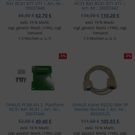
R41 RC41 R71 V71 | Art.-Nr.:
RC31 R41 RC41 R71 V71 |
30037448
Art.-Nr.: 30037447
Ursprünglicher Preis war: 66,00 €
Aktueller Preis ist: 62,70 €.
Ursprünglicher 
Aktuell
66,00
€
62,70
€
116,00
€
110,20
€
exkl. 19 % MwSt.
exkl. 19 % MwSt.
zzgl. gesetzl. MwSt. (19%), zzgl.
zzgl. gesetzl. MwSt. (19%), zzgl.
Versand
Versand
1-3 Wochen u. ü. V.
1-3 Wochen u. ü. V.
-5%
-5%
OHAUS PCBA-Kit 2. Plattform
OHAUS Kabel RS232 IBM 9P
RC31 R41 RC41 | Art.-Nr.:
Stecker-Buchse | Art.-Nr.:
30037446
80500525
Ursprünglicher Preis war: 52,00 €
Aktueller Preis ist: 49,40 €.
Ursprünglicher 
Aktuell
52,00
€
49,40
€
111,50
€
105,93
€
exkl. 19 % MwSt.
exkl. 19 % MwSt.
zzgl. gesetzl. MwSt. (19%), zzgl.
zzgl. gesetzl. MwSt. (19%), zzgl.