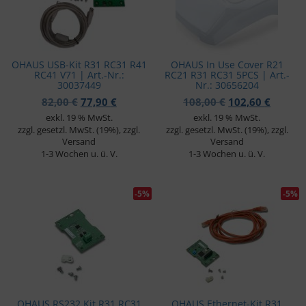
OHAUS USB-Kit R31 RC31 R41
OHAUS In Use Cover R21
RC41 V71 | Art.-Nr.:
RC21 R31 RC31 5PCS | Art.-
30037449
Nr.: 30656204
Ursprünglicher Preis war: 82,00 €
Aktueller Preis ist: 77,90 €.
Ursprünglicher 
Aktuell
82,00
€
77,90
€
108,00
€
102,60
€
exkl. 19 % MwSt.
exkl. 19 % MwSt.
zzgl. gesetzl. MwSt. (19%), zzgl.
zzgl. gesetzl. MwSt. (19%), zzgl.
Versand
Versand
1-3 Wochen u. ü. V.
1-3 Wochen u. ü. V.
-5%
-5%
OHAUS RS232 Kit R31 RC31
OHAUS Ethernet-Kit R31