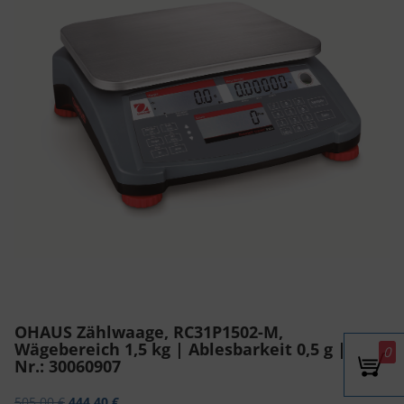
v
i
g
a
t
i
o
n
OHAUS Zählwaage, RC31P1502-M,
Wägebereich 1,5 kg | Ablesbarkeit 0,5 g | Art.-
0
Nr.: 30060907
Ursprünglicher Preis war: 505,00 €
Aktueller Preis ist: 444,40 €.
505,00
€
444,40
€