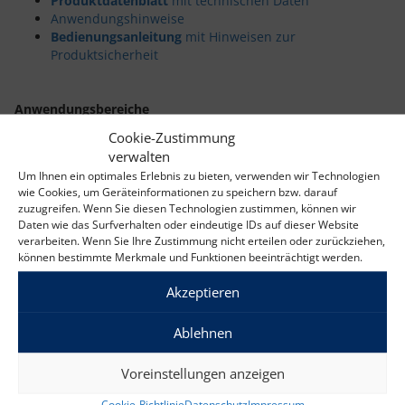
Produktdatenblatt
mit technischen Daten
Anwendungshinweise
Bedienungsanleitung
mit Hinweisen zur
Produktsicherheit
Anwendungsbereiche
Wägen, Stückzählen mit Auto-Optimierung, Kontrollwägen,
Cookie-Zustimmung
Summieren
verwalten
Anzeige
Um Ihnen ein optimales Erlebnis zu bieten, verwenden wir Technologien
3 Flüssigkristallanzeigen (LCD) mit Hintergrundbeleuchtung,
wie Cookies, um Geräteinformationen zu speichern bzw. darauf
zuzugreifen. Wenn Sie diesen Technologien zustimmen, können wir
drei farbige LEDs für Kontrollwägungen
Daten wie das Surfverhalten oder eindeutige IDs auf dieser Website
Netzanschluss
verarbeiten. Wenn Sie Ihre Zustimmung nicht erteilen oder zurückziehen,
Netzadapter (enthalten) und wiederaufladbarer Akku
können bestimmte Merkmale und Funktionen beeinträchtigt werden.
(enthalten)
Akzeptieren
Kommunikation
Leicht zugängliche Kommunikationsschnittstelle inklusive
Ablehnen
Standard-RS232-Schnittstelle (inbegriffen) und zweiter RS232-
Schnittstelle, USB- oder Ethernet-Schnittstelle (Zubehör
separat erhältlich)
Voreinstellungen anzeigen
Konstruktion
Cookie-Richtlinie
Datenschutz
Impressum