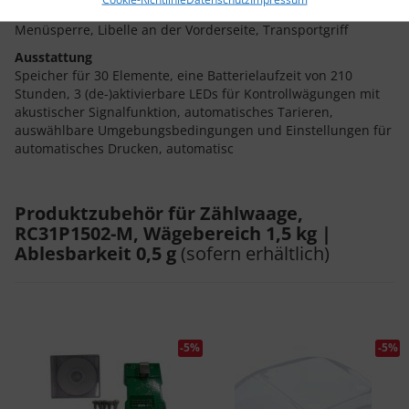
ABS-Gehäuse, Edelstahlwaagschale, numerische Tastatur,
Menüsperre, Libelle an der Vorderseite, Transportgriff
Ausstattung
Speicher für 30 Elemente, eine Batterielaufzeit von 210
Stunden, 3 (de-)aktivierbare LEDs für Kontrollwägungen mit
akustischer Signalfunktion, automatisches Tarieren,
auswählbare Umgebungsbedingungen und Einstellungen für
automatisches Drucken, automatisc
Produktzubehör für Zählwaage,
RC31P1502-M, Wägebereich 1,5 kg |
Ablesbarkeit 0,5 g
(sofern erhältlich)
-5%
-5%