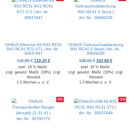
OHAUS Ethernet-Kit R31 RC31
OHAUS Gebrauchsabdeckung
R41 RC41 R71 V71 | Art.-Nr.:
R41 RC41 5 Stück | Art.-Nr.:
30037447
30656205
Ursprünglicher Preis war: 116,00 €
Aktueller Preis ist: 110,20 €.
Ursprünglicher P
Aktueller
116,00
€
110,20
€
108,00
€
102,60
€
exkl. 19 % MwSt.
exkl. 19 % MwSt.
zzgl. gesetzl. MwSt. (19%), zzgl.
zzgl. gesetzl. MwSt. (19%), zzgl.
Versand
Versand
1-3 Wochen u. ü. V.
1-3 Wochen u. ü. V.
-5%
-5%