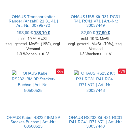
OHAUS Transportkoffer
OHAUS USB-Kit R31 RC31
Ranger (Anzahl) 21 31 41 |
R41 RC41 V71 | Art.-Nr.:
Art.-Nr.: 30795772
30037449
Ursprünglicher Preis war: 198,00 €
Aktueller Preis ist: 188,10 €.
Ursprünglicher P
Aktueller 
198,00
€
188,10
€
82,00
€
77,90
€
exkl. 19 % MwSt.
exkl. 19 % MwSt.
zzgl. gesetzl. MwSt. (19%), zzgl.
zzgl. gesetzl. MwSt. (19%), zzgl.
Versand
Versand
1-3 Wochen u. ü. V.
1-3 Wochen u. ü. V.
-5%
-5%
OHAUS Kabel RS232 IBM 9P
OHAUS RS232 Kit R31 RC31
Stecker-Buchse | Art.-Nr.:
R41 RC41 R71 V71 | Art.-Nr.:
80500525
30037448