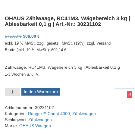
v
i
g
OHAUS Zählwaage, RC41M3, Wägebereich 3 kg |
a
Ablesbarkeit 0,1 g | Art.-Nr.: 30231102
t
i
Ursprünglicher Preis war: 575,00 €
Aktueller Preis ist: 506,00 €.
575,00
€
506,00
€
o
exkl. 19 % MwSt.
zzgl. gesetzl. MwSt. (19%), zzgl. Versand
n
Brutto (inkl. 19 % MwSt.):
602,14
€
Zählwaage, RC41M3, Wägebereich 3 kg | Ablesbarkeit 0,1 g
1-3 Wochen u. ü. V.
OHAUS Zählwaage, RC41M3, Wägebereich 3 kg | Ablesbarkeit 0,1
In den Warenkorb
0
Artikelnummer:
30231102
Kategorien:
Ranger™ Count 4000
,
Zählwaagen
Schlagwort:
Zählwaagen
Marke:
OHAUS Waagen