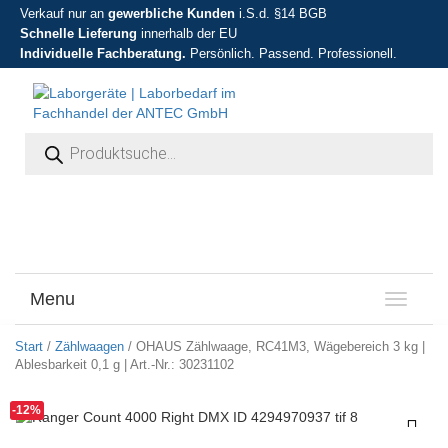
Verkauf nur an
gewerbliche Kunden
i.S.d. §14 BGB
Schnelle Lieferung
innerhalb der EU
Individuelle Fachberatung.
Persönlich. Passend. Professionell.
Products search
Menu
T
o
g
Start
/
Zählwaagen
/ OHAUS Zählwaage, RC41M3, Wägebereich 3 kg |
g
Ablesbarkeit 0,1 g | Art.-Nr.: 30231102
l
e
-12%
n
a