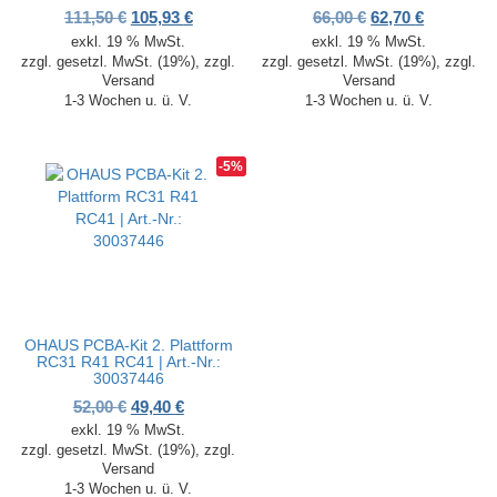
Ursprünglicher Preis war: 111,50 €
Aktueller Preis ist: 105,93 €.
Ursprünglicher P
Aktueller 
111,50
€
105,93
€
66,00
€
62,70
€
exkl. 19 % MwSt.
exkl. 19 % MwSt.
zzgl. gesetzl. MwSt. (19%), zzgl.
zzgl. gesetzl. MwSt. (19%), zzgl.
Versand
Versand
1-3 Wochen u. ü. V.
1-3 Wochen u. ü. V.
-5%
OHAUS PCBA-Kit 2. Plattform
RC31 R41 RC41 | Art.-Nr.:
30037446
Ursprünglicher Preis war: 52,00 €
Aktueller Preis ist: 49,40 €.
52,00
€
49,40
€
exkl. 19 % MwSt.
zzgl. gesetzl. MwSt. (19%), zzgl.
Versand
1-3 Wochen u. ü. V.