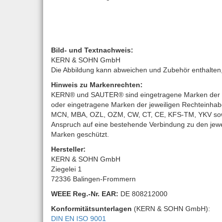
Bild- und Textnachweis:
KERN & SOHN GmbH
Die Abbildung kann abweichen und Zubehör enthalten, d
Hinweis zu Markenrechten:
KERN® und SAUTER® sind eingetragene Marken der K
oder eingetragene Marken der jeweiligen Rechteinha
MCN, MBA, OZL, OZM, CW, CT, CE, KFS-TM, YKV sowie 
Anspruch auf eine bestehende Verbindung zu den jewe
Marken geschützt.
Hersteller:
KERN & SOHN GmbH
Ziegelei 1
72336 Balingen-Frommern
WEEE
Reg.-Nr. EAR:
DE 808212000
Konformitätsunterlagen
(KERN & SOHN GmbH):
DIN EN ISO 9001