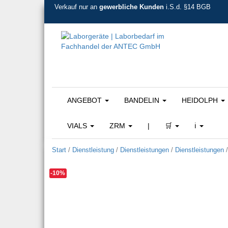
Verkauf nur an
gewerbliche Kunden
i.S.d. §14 BGB
ANGEBOT
BANDELIN
HEIDOLPH
VIALS
ZRM
|
🛒
ℹ️
Start
/
Dienstleistung
/
Dienstleistungen
/
Dienstleistungen
-10%