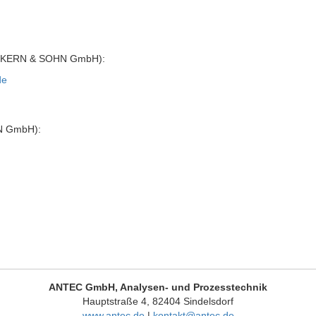
KERN & SOHN GmbH):
de
N GmbH):
ANTEC GmbH, Analysen- und Prozesstechnik
Hauptstraße 4, 82404 Sindelsdorf
www.antec.de
|
kontakt@antec.de