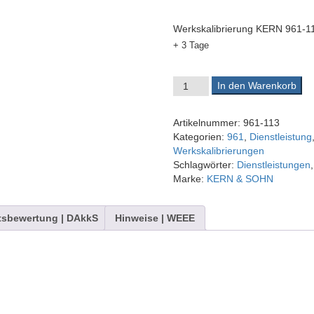
Werkskalibrierung KERN 961-1
+ 3 Tage
Werkskalibrierschein 961-11
In den Warenkorb
Artikelnummer:
961-113
Kategorien:
961
,
Dienstleistung
Werkskalibrierungen
Schlagwörter:
Dienstleistungen
Marke:
KERN & SOHN
tsbewertung | DAkkS
Hinweise | WEEE