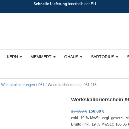
Schnelle Lieferung
innerhalb der EU
KERN
MEMMERT
OHAUS
SARTORIUS
/
Werkskalibrierungen
/
961
/ Werkskalibrierschein 961-113
Werkskalibrierschein 9
Ursprünglicher Preis 
Aktueller Prei
174,00
€
156,60
€
exkl. 19 % MwSt.
zzgl. gesetzl. 
Brutto (inkl. 19 % MwSt.):
186,35