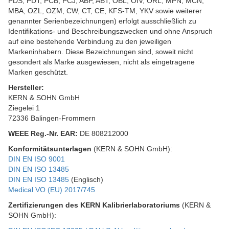
PDS, PDT, PCB, PCJ, ABP, ABT, OBL, OIV, ORL, MPN, MCN,
MBA, OZL, OZM, CW, CT, CE, KFS-TM, YKV sowie weiterer
genannter Serienbezeichnungen) erfolgt ausschließlich zu
Identifikations- und Beschreibungszwecken und ohne Anspruch
auf eine bestehende Verbindung zu den jeweiligen
Markeninhabern. Diese Bezeichnungen sind, soweit nicht
gesondert als Marke ausgewiesen, nicht als eingetragene
Marken geschützt.
Hersteller:
KERN & SOHN GmbH
Ziegelei 1
72336 Balingen-Frommern
WEEE
Reg.-Nr. EAR:
DE 808212000
Konformitätsunterlagen
(KERN & SOHN GmbH):
DIN EN ISO 9001
DIN EN ISO 13485
DIN EN ISO 13485
(Englisch)
Medical VO (EU) 2017/745
Zertifizierungen des KERN Kalibrierlaboratoriums
(KERN &
SOHN GmbH):