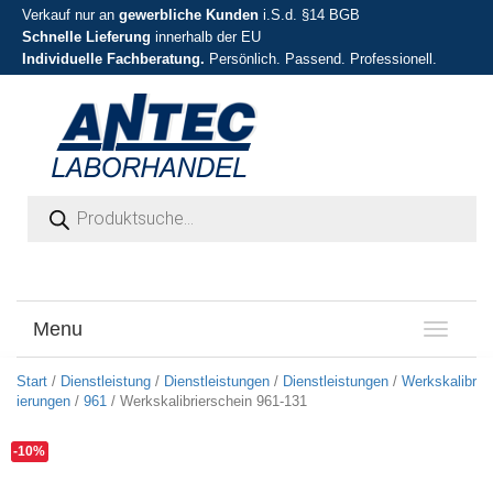
Verkauf nur an
gewerbliche Kunden
i.S.d. §14 BGB
Schnelle Lieferung
innerhalb der EU
Individuelle Fachberatung.
Persönlich. Passend. Professionell.
Products search
Menu
T
o
g
Start
/
Dienstleistung
/
Dienstleistungen
/
Dienstleistungen
/
Werkskalibr
g
ierungen
/
961
/ Werkskalibrierschein 961-131
l
e
-10%
n
a