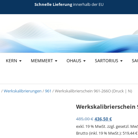
Schnelle Lieferung
innerhalb der EU
KERN
MEMMERT
OHAUS
SARTORIUS
SA
n
/
Werkskalibrierungen
/
961
/ Werkskalibrierschein 961-266O (Druck | N)
Werkskalibrierschein 
Ursprünglicher Preis
Aktueller Pre
485,00
€
436,50
€
exkl. 19 % MwSt.
zzgl. gesetzl. Mw
Brutto (inkl. 19 % MwSt.):
519,44
€