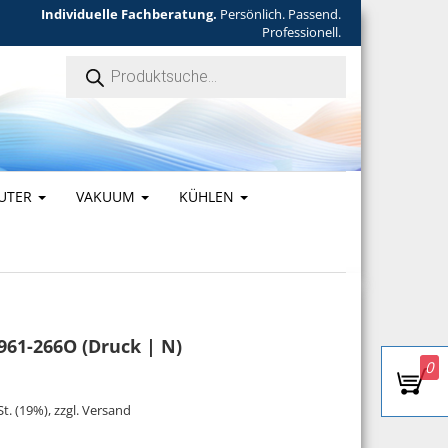
Individuelle Fachberatung.
Persönlich. Passend.
Professionell.
Products search
UTER
VAKUUM
KÜHLEN
961-266O (Druck | N)
0
 war: 485,00 €
is ist: 436,50 €.
St. (19%), zzgl. Versand