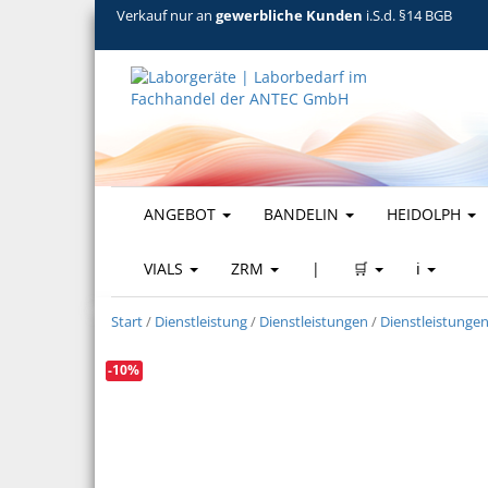
Verkauf nur an
gewerbliche Kunden
i.S.d. §14 BGB
ANGEBOT
BANDELIN
HEIDOLPH
VIALS
ZRM
|
🛒
ℹ️
Start
/
Dienstleistung
/
Dienstleistungen
/
Dienstleistunge
-10%