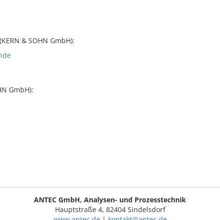
(KERN & SOHN GmbH):
unde
HN GmbH):
ANTEC GmbH, Analysen- und Prozesstechnik
Hauptstraße 4, 82404 Sindelsdorf
www.antec.de
|
kontakt@antec.de