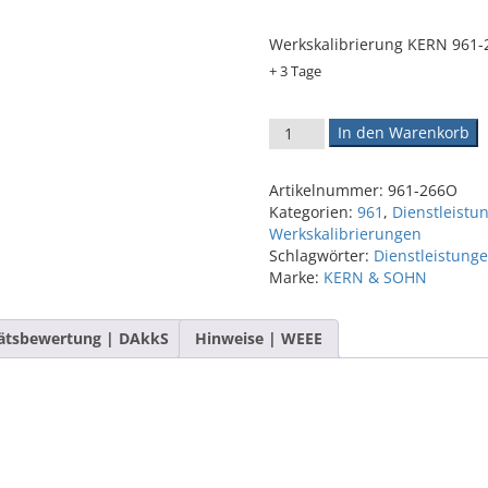
Werkskalibrierung KERN 961
+ 3 Tage
Werkskalibrierschein 961-26
In den Warenkorb
Artikelnummer:
961-266O
Kategorien:
961
,
Dienstleistu
Werkskalibrierungen
Schlagwörter:
Dienstleistung
Marke:
KERN & SOHN
ätsbewertung | DAkkS
Hinweise | WEEE