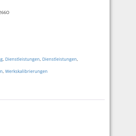
-266O
6O (Druck | N) Menge
ng
,
Dienstleistungen
,
Dienstleistungen
,
en
,
Werkskalibrierungen