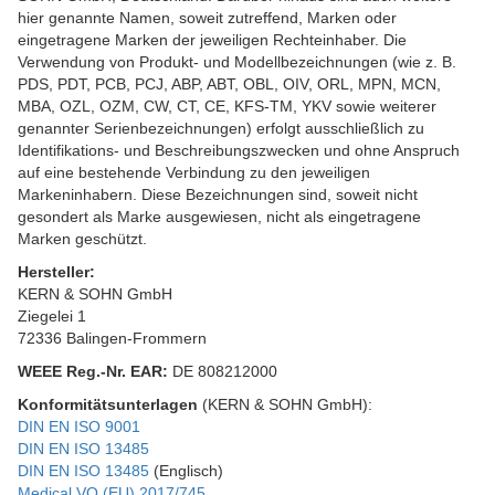
hier genannte Namen, soweit zutreffend, Marken oder
eingetragene Marken der jeweiligen Rechteinhaber. Die
Verwendung von Produkt- und Modellbezeichnungen (wie z. B.
PDS, PDT, PCB, PCJ, ABP, ABT, OBL, OIV, ORL, MPN, MCN,
MBA, OZL, OZM, CW, CT, CE, KFS-TM, YKV sowie weiterer
genannter Serienbezeichnungen) erfolgt ausschließlich zu
Identifikations- und Beschreibungszwecken und ohne Anspruch
auf eine bestehende Verbindung zu den jeweiligen
Markeninhabern. Diese Bezeichnungen sind, soweit nicht
gesondert als Marke ausgewiesen, nicht als eingetragene
Marken geschützt.
Hersteller:
KERN & SOHN GmbH
Ziegelei 1
72336 Balingen-Frommern
WEEE
Reg.-Nr. EAR:
DE 808212000
Konformitätsunterlagen
(KERN & SOHN GmbH):
DIN EN ISO 9001
DIN EN ISO 13485
DIN EN ISO 13485
(Englisch)
Medical VO (EU) 2017/745