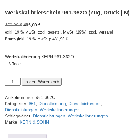
Werkskalibrierschein 961-362O (Zug, Druck | N)
Ursprünglicher
Aktueller
450,00
€
405,00
€
Preis
Preis
exkl. 19 % MwSt.
zzgl. gesetzl. MwSt. (19%), zzgl. Versand
war:
ist:
Brutto (inkl. 19 % MwSt.):
481,95
€
450,00 €
405,00 €.
Werkskalibrierung KERN 961-362O
+ 3 Tage
Werkskalibrierschein
In den Warenkorb
961-
362O
Artikelnummer:
961-362O
(Zug,
Kategorien:
961
,
Dienstleistung
,
Dienstleistungen
,
Druck
Dienstleistungen
,
Werkskalibrierungen
|
Schlagwörter:
Dienstleistungen
,
Werkskalibrierungen
N)
Marke:
KERN & SOHN
Menge