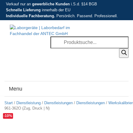
Verkauf nur an
gewerbliche Kunden
i.S.d. §14 BGB
Schnelle Lieferung
innerhalb der EU
Individuelle Fachberatung.
Persönlich. Passend. Professionell.
Products
search
Menu
Toggle
navigati
Start
/
Dienstleistung
/
Dienstleistungen
/
Dienstleistungen
/
Werkskalibrie
961-362O (Zug, Druck | N)
-10%