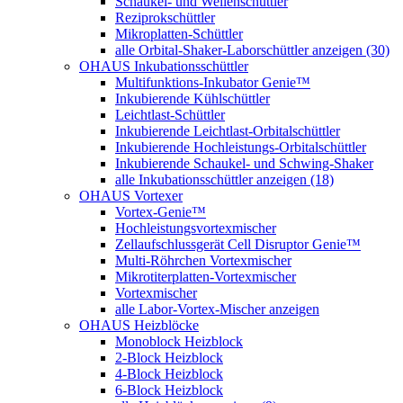
Schaukel- und Wellenschüttler
Reziprokschüttler
Mikroplatten-Schüttler
alle Orbital-Shaker-Laborschüttler anzeigen (30)
OHAUS Inkubationsschüttler
Multifunktions-Inkubator Genie™
Inkubierende Kühlschüttler
Leichtlast-Schüttler
Inkubierende Leichtlast-Orbitalschüttler
Inkubierende Hochleistungs-Orbitalschüttler
Inkubierende Schaukel- und Schwing-Shaker
alle Inkubationsschüttler anzeigen (18)
OHAUS Vortexer
Vortex-Genie™
Hochleistungsvortexmischer
Zellaufschlussgerät Cell Disruptor Genie™
Multi-Röhrchen Vortexmischer
Mikrotiterplatten-Vortexmischer
Vortexmischer
alle Labor-Vortex-Mischer anzeigen
OHAUS Heizblöcke
Monoblock Heizblock
2-Block Heizblock
4-Block Heizblock
6-Block Heizblock