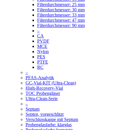
Filterdurchmesser: 25 mm
Filterdurchmesser: 30 mm
Filterdurchmesser: 33 mm
Filterdurchmesser: 47 mm
Filterdurchmesser: 90 mm
–
CA
PVDF
MCE
Nylon
PES
PTFE
RC
–
PFAS-Analytik
GC-Vial-KIT (Ultra-Clean)
High-Recovery-Vial
TOC Probengläser
Ultra-Clean-Serie
–
Septum
Septen, vorgeschlitzt
Verschlusskappe mit Septum
Probenglasfarbe: klarglas
Probenglasfarbe bernstein