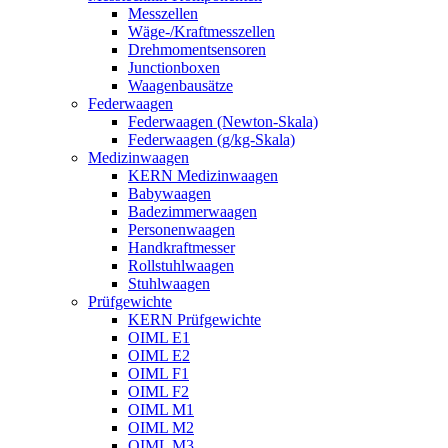
Messzellen
Wäge-/Kraftmesszellen
Drehmomentsensoren
Junctionboxen
Waagenbausätze
Federwaagen
Federwaagen (Newton-Skala)
Federwaagen (g/kg-Skala)
Medizinwaagen
KERN Medizinwaagen
Babywaagen
Badezimmerwaagen
Personenwaagen
Handkraftmesser
Rollstuhlwaagen
Stuhlwaagen
Prüfgewichte
KERN Prüfgewichte
OIML E1
OIML E2
OIML F1
OIML F2
OIML M1
OIML M2
OIML M3