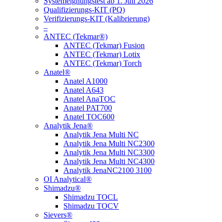
Systemeignungstest ab 1. Juli 2026
Qualifizierungs-KIT (PQ)
Verifizierungs-KIT (Kalibrierung)
–
ANTEC (Tekmar®)
ANTEC (Tekmar) Fusion
ANTEC (Tekmar) Lotix
ANTEC (Tekmar) Torch
Anatel®
Anatel A1000
Anatel A643
Anatel AnaTOC
Anatel PAT700
Anatel TOC600
Analytik Jena®
Analytik Jena Multi NC
Analytik Jena Multi NC2300
Analytik Jena Multi NC3300
Analytik Jena Multi NC4300
Analytik JenaNC2100 3100
OI Analytical®
Shimadzu®
Shimadzu TOCL
Shimadzu TOCV
Sievers®