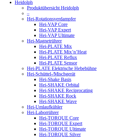
Heidolph
Produktübersicht Heidolph
–
Hei-Rotationsverdampfer
Hei-VAP Core
Hei-VAP Expert
Hei-VAP Ultimate
Hei-Magnetrührer
Hei-PLATE Mix
Hei-PLATE Mix’n’Heat
Hei-PLATE Reflux
Hei-PLATE Sensor
Hei-PLATE Elektrische Hebebühne
Hei-Schüttel-/Mischgerät
Hei-Shake Basis
Hei-SHAKE Orbital
Hei-SHAKE Reciprocating
Hei-SHAKE Rock
Hei-SHAKE Wave
Hei-Umlaufkühler
Hei-Laborrührer
Hei-TORQUE Core
Hei-TORQUE Expert
Hei-TORQUE Ultimate
Hei-TORQUE Silver