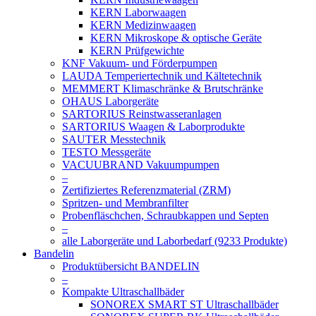
KERN Laborwaagen
KERN Medizinwaagen
KERN Mikroskope & optische Geräte
KERN Prüfgewichte
KNF Vakuum- und Förderpumpen
LAUDA Temperiertechnik und Kältetechnik
MEMMERT Klimaschränke & Brutschränke
OHAUS Laborgeräte
SARTORIUS Reinstwasseranlagen
SARTORIUS Waagen & Laborprodukte
SAUTER Messtechnik
TESTO Messgeräte
VACUUBRAND Vakuumpumpen
–
Zertifiziertes Referenzmaterial (ZRM)
Spritzen- und Membranfilter
Probenfläschchen, Schraubkappen und Septen
–
alle Laborgeräte und Laborbedarf (9233 Produkte)
Bandelin
Produktübersicht BANDELIN
–
Kompakte Ultraschallbäder
SONOREX SMART ST Ultraschallbäder