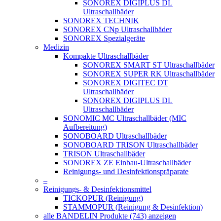
SONOREX DIGIPLUS DL
Ultraschallbäder
SONOREX TECHNIK
SONOREX CNp Ultraschallbäder
SONOREX Spezialgeräte
Medizin
Kompakte Ultraschallbäder
SONOREX SMART ST Ultraschallbäder
SONOREX SUPER RK Ultraschallbäder
SONOREX DIGITEC DT
Ultraschallbäder
SONOREX DIGIPLUS DL
Ultraschallbäder
SONOMIC MC Ultraschallbäder (MIC
Aufbereitung)
SONOBOARD Ultraschallbäder
SONOBOARD TRISON Ultraschallbäder
TRISON Ultraschallbäder
SONOREX ZE Einbau-Ultraschallbäder
Reinigungs- und Desinfektionspräparate
–
Reinigungs- & Desinfektionsmittel
TICKOPUR (Reinigung)
STAMMOPUR (Reinigung & Desinfektion)
alle BANDELIN Produkte (743) anzeigen