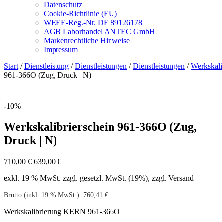
Datenschutz
Cookie-Richtlinie (EU)
WEEE-Reg.-Nr. DE 89126178
AGB Laborhandel ANTEC GmbH
Markenrechtliche Hinweise
Impressum
Start
/
Dienstleistung
/
Dienstleistungen
/
Dienstleistungen
/
Werkskali
961-366O (Zug, Druck | N)
-10%
Werkskalibrierschein 961-366O (Zug,
Druck | N)
Ursprünglicher
Aktueller
710,00
€
639,00
€
Preis
Preis
exkl. 19 % MwSt.
zzgl. gesetzl. MwSt. (19%), zzgl. Versand
war:
ist:
710,00 €
639,00 €.
Brutto (inkl. 19 % MwSt.):
760,41
€
Werkskalibrierung KERN 961-366O