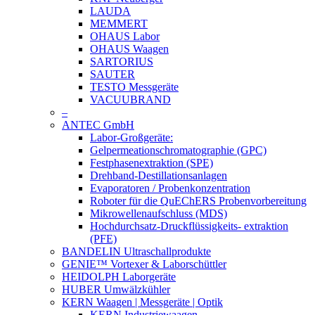
LAUDA
MEMMERT
OHAUS Labor
OHAUS Waagen
SARTORIUS
SAUTER
TESTO Messgeräte
VACUUBRAND
–
ANTEC GmbH
Labor-Großgeräte:
Gelpermeationschromatographie (GPC)
Festphasenextraktion (SPE)
Drehband-Destillationsanlagen
Evaporatoren / Probenkonzentration
Roboter für die QuEChERS Probenvorbereitung
Mikrowellenaufschluss (MDS)
Hochdurchsatz-Druckflüssigkeits- extraktion
(PFE)
BANDELIN Ultraschallprodukte
GENIE™ Vortexer & Laborschüttler
HEIDOLPH Laborgeräte
HUBER Umwälzkühler
KERN Waagen | Messgeräte | Optik
KERN Industriewaagen