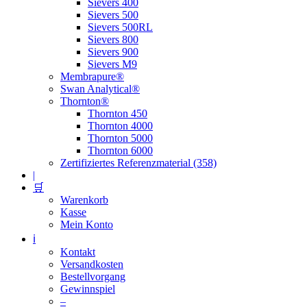
Sievers 400
Sievers 500
Sievers 500RL
Sievers 800
Sievers 900
Sievers M9
Membrapure®
Swan Analytical®
Thornton®
Thornton 450
Thornton 4000
Thornton 5000
Thornton 6000
Zertifiziertes Referenzmaterial (358)
|
🛒
Warenkorb
Kasse
Mein Konto
ℹ️
Kontakt
Versandkosten
Bestellvorgang
Gewinnspiel
–