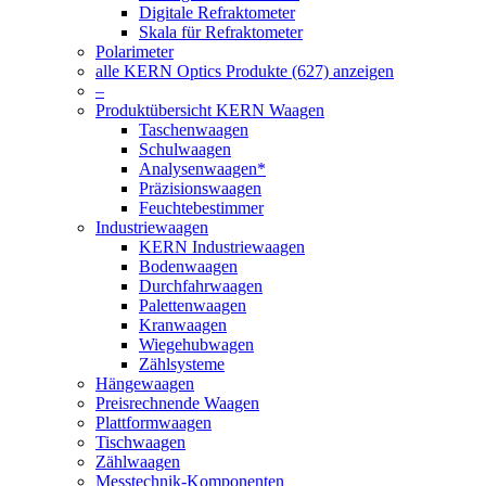
Digitale Refraktometer
Skala für Refraktometer
Polarimeter
alle KERN Optics Produkte (627) anzeigen
–
Produktübersicht KERN Waagen
Taschenwaagen
Schulwaagen
Analysenwaagen*
Präzisionswaagen
Feuchtebestimmer
Industriewaagen
KERN Industriewaagen
Bodenwaagen
Durchfahrwaagen
Palettenwaagen
Kranwaagen
Wiegehubwagen
Zählsysteme
Hängewaagen
Preisrechnende Waagen
Plattformwaagen
Tischwaagen
Zählwaagen
Messtechnik-Komponenten