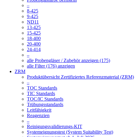
–
8-425
9-425
ND11
13-425
15-425
18-400
20-400
24-414
–
alle Probengläser / Zubehör anzeigen (175)
alle Filter (176) anzeigen
ZRM
Produktübersicht Zertifiziertes Referenzmaterial (ZRM)
–
TOC Standards
TIC Standards
TOC/IC Standards
Trübungsstandards
Leitfähigkeit
Reagenzien
–
Reinigungsvalidierungs-KIT
Systemeignungstest (System Suitability Test)