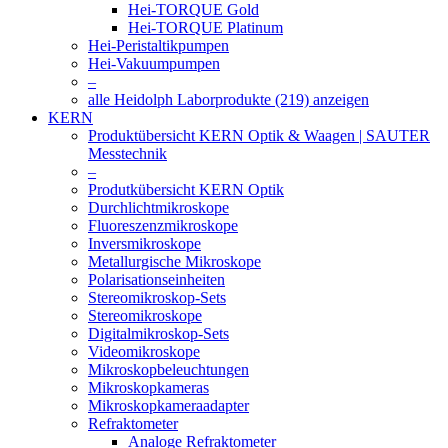
Hei-TORQUE Gold
Hei-TORQUE Platinum
Hei-Peristaltikpumpen
Hei-Vakuumpumpen
–
alle Heidolph Laborprodukte (219) anzeigen
KERN
Produktübersicht KERN Optik & Waagen | SAUTER
Messtechnik
–
Produtkübersicht KERN Optik
Durchlichtmikroskope
Fluoreszenzmikroskope
Inversmikroskope
Metallurgische Mikroskope
Polarisationseinheiten
Stereomikroskop-Sets
Stereomikroskope
Digitalmikroskop-Sets
Videomikroskope
Mikroskopbeleuchtungen
Mikroskopkameras
Mikroskopkameraadapter
Refraktometer
Analoge Refraktometer