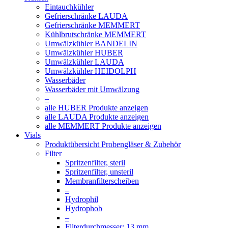
Eintauchkühler
Gefrierschränke LAUDA
Gefrierschränke MEMMERT
Kühlbrutschränke MEMMERT
Umwälzkühler BANDELIN
Umwälzkühler HUBER
Umwälzkühler LAUDA
Umwälzkühler HEIDOLPH
Wasserbäder
Wasserbäder mit Umwälzung
–
alle HUBER Produkte anzeigen
alle LAUDA Produkte anzeigen
alle MEMMERT Produkte anzeigen
Vials
Produktübersicht Probengläser & Zubehör
Filter
Spritzenfilter, steril
Spritzenfilter, unsteril
Membranfilterscheiben
–
Hydrophil
Hydrophob
–
Filterdurchmesser: 13 mm