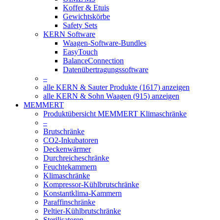
Koffer & Etuis
Gewichtskörbe
Safety Sets
KERN Software
Waagen-Software-Bundles
EasyTouch
BalanceConnection
Datenübertragungssoftware
–
alle KERN & Sauter Produkte (1617) anzeigen
alle KERN & Sohn Waagen (915) anzeigen
MEMMERT
Produktübersicht MEMMERT Klimaschränke
–
Brutschränke
CO2-Inkubatoren
Deckenwärmer
Durchreicheschränke
Feuchtekammern
Klimaschränke
Kompressor-Kühlbrutschränke
Konstantklima-Kammern
Paraffinschränke
Peltier-Kühlbrutschränke
Sterilisatoren