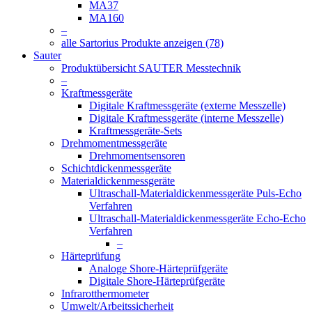
MA37
MA160
–
alle Sartorius Produkte anzeigen (78)
Sauter
Produktübersicht SAUTER Messtechnik
–
Kraftmessgeräte
Digitale Kraftmessgeräte (externe Messzelle)
Digitale Kraftmessgeräte (interne Messzelle)
Kraftmessgeräte-Sets
Drehmomentmessgeräte
Drehmomentsensoren
Schichtdickenmessgeräte
Materialdickenmessgeräte
Ultraschall-Materialdickenmessgeräte Puls-Echo
Verfahren
Ultraschall-Materialdickenmessgeräte Echo-Echo
Verfahren
–
Härteprüfung
Analoge Shore-Härteprüfgeräte
Digitale Shore-Härteprüfgeräte
Infrarotthermometer
Umwelt/Arbeitssicherheit