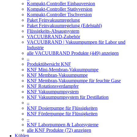
Kompakt-Controller Einbauversion
Kompakt-Controller Stativversion
Kompakt-Controller Tischversion
Paket Feinvakuumregelung
Paket Feinvakuumregelung (Edelstahl)
Flüssigkeits-Absaugsystem
VACUUBRAND-Zubehör
VACUUBRAND | Vakuumpumpen für Labor und
Industrie
alle VACUUBRAND Produkte (449) anzeigen
–
Produktübersicht KNF
KNF Mini-Membran-Vakuumpumpe
KNF Membran-Vakuumpumpe
KNF Membran-Vakuumpumpe für feuchte Gase
KNF Rotationsverdampfer
KNF Vakuumpumpsystem
KNF Vakuumpumpsystem für Destillation
–
KNF Dosierpumpe für Flüssigkeiten
KNF Förderpumpe für Flüssigkeiten
–
KNF Laborpumpen & Laborsysteme
alle KNF Produkte (72) anzeigen
Kühlen