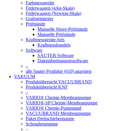
Farbmessgeräte
Federwaagen (g/kg-Skala)
Federwaagen (Newton-Skala)
Grabsteintester
Prüfstände
Manuelle Shore-Prüfstände
Manuelle Prüfstände
Kraftmessgeräte-Sets
Kraftmessbundels
Software
SAUTER Software
Datenübertragungssoftware
–
alle Sauter Produkte (610) anzeigen
VAKUUM
Produktübersicht VACUUBRAND
Produktübersicht KNF
–
VARIO® Chemie-Membranpumpe
VARIO®-SP Chemie-Membranpumpe
VARIO® Chemie-Pumpstand
VACUUBRAND Membranpumpe
Paket Drehschieberpumpe
Schraubenpumpe
–