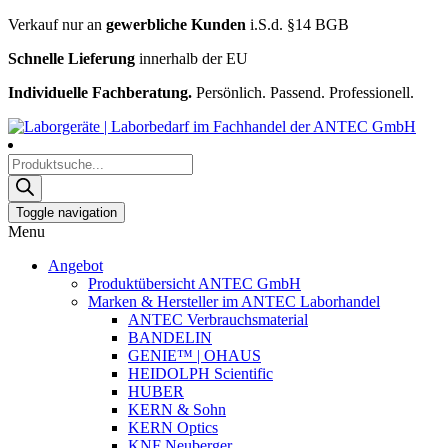
Verkauf nur an
gewerbliche Kunden
i.S.d. §14 BGB
Schnelle Lieferung
innerhalb der EU
Individuelle Fachberatung.
Persönlich. Passend. Professionell.
Products
search
Toggle navigation
Menu
Angebot
Produktübersicht ANTEC GmbH
Marken & Hersteller im ANTEC Laborhandel
ANTEC Verbrauchsmaterial
BANDELIN
GENIE™ | OHAUS
HEIDOLPH Scientific
HUBER
KERN & Sohn
KERN Optics
KNF Neuberger