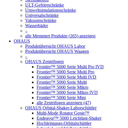
ULT-Gefrierschränke
Umweltsimulationsschränke
Universalschränke
Vakuumschränke
Wasserbäder
–
alle Memmert Produkte (265) anzeigen
OHAUS
Produktübersicht OHAUS Labor
Produktübersicht OHAUS Waagen
–
OHAUS Zentrifugen
Frontier™ 5000 Serie Multi Pro IVD
Frontier™ 5000 Serie Multi Pro
Frontier™ 5000 Serie Multi IVD
Frontier™ 5000 Serie Multi
Frontier™ 5000 Serie Mikro
Frontier™ 5000 Serie Mikro IVD
Frontier™ 5000 Serie Mini
alle Zentrifugen anzeigen (47)
OHAUS Orbital-Shaker-Laborschüttler
Multi-Mode Rotator Genie™
Endeavor™ 5000 Leichtlast-Shaker
Hochleistungs-Orbitalschüttler