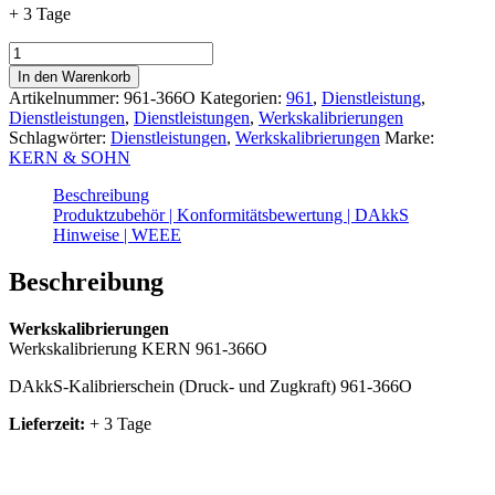
+ 3 Tage
Werkskalibrierschein
961-
In den Warenkorb
366O
Artikelnummer:
961-366O
Kategorien:
961
,
Dienstleistung
,
(Zug,
Dienstleistungen
,
Dienstleistungen
,
Werkskalibrierungen
Druck
Schlagwörter:
Dienstleistungen
,
Werkskalibrierungen
Marke:
|
KERN & SOHN
N)
Menge
Beschreibung
Produktzubehör | Konformitätsbewertung | DAkkS
Hinweise | WEEE
Beschreibung
Werkskalibrierungen
Werkskalibrierung KERN 961-366O
DAkkS-Kalibrierschein (Druck- und Zugkraft) 961-366O
Lieferzeit:
+ 3 Tage