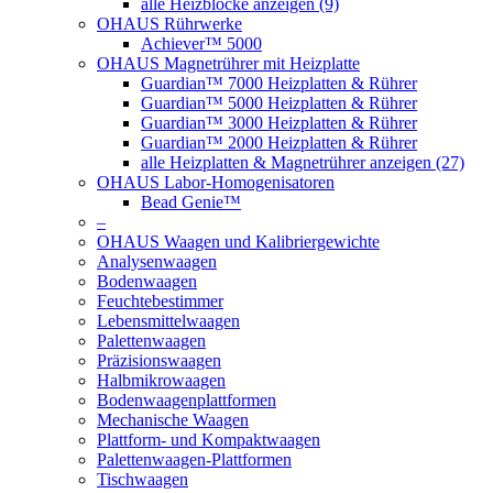
alle Heizblöcke anzeigen (9)
OHAUS Rührwerke
Achiever™ 5000
OHAUS Magnetrührer mit Heizplatte
Guardian™ 7000 Heizplatten & Rührer
Guardian™ 5000 Heizplatten & Rührer
Guardian™ 3000 Heizplatten & Rührer
Guardian™ 2000 Heizplatten & Rührer
alle Heizplatten & Magnetrührer anzeigen (27)
OHAUS Labor-Homogenisatoren
Bead Genie™
–
OHAUS Waagen und Kalibriergewichte
Analysenwaagen
Bodenwaagen
Feuchtebestimmer
Lebensmittelwaagen
Palettenwaagen
Präzisionswaagen
Halbmikrowaagen
Bodenwaagenplattformen
Mechanische Waagen
Plattform- und Kompaktwaagen
Palettenwaagen-Plattformen
Tischwaagen