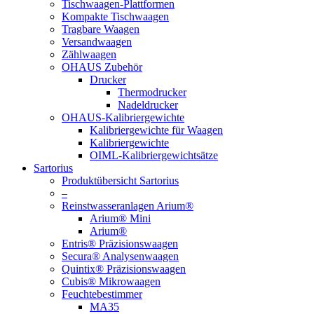
Tischwaagen-Plattformen
Kompakte Tischwaagen
Tragbare Waagen
Versandwaagen
Zählwaagen
OHAUS Zubehör
Drucker
Thermodrucker
Nadeldrucker
OHAUS-Kalibriergewichte
Kalibriergewichte für Waagen
Kalibriergewichte
OIML-Kalibriergewichtsätze
Sartorius
Produktübersicht Sartorius
–
Reinstwasseranlagen Arium®
Arium® Mini
Arium®
Entris® Präzisionswaagen
Secura® Analysenwaagen
Quintix® Präzisionswaagen
Cubis® Mikrowaagen
Feuchtebestimmer
MA35