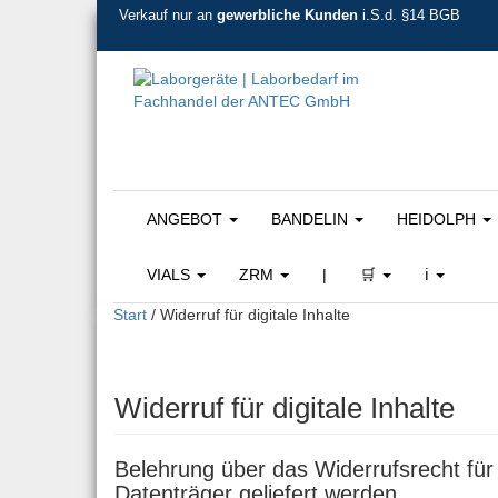
Verkauf nur an
gewerbliche Kunden
i.S.d. §14 BGB
ANGEBOT
BANDELIN
HEIDOLPH
VIALS
ZRM
|
🛒
ℹ️
Start
/ Widerruf für digitale Inhalte
Widerruf für digitale Inhalte
Belehrung über das Widerrufsrecht für 
Datenträger geliefert werden.