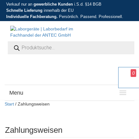
Verkauf nur an
gewerbliche Kunden
i.S.d. §14 BGB
Schnelle Lieferung
innerhalb der EU
Individuelle Fachberatung.
Persönlich. Passend. Professionell.
Products search
0
Menu
T
o
Start
/ Zahlungsweisen
g
g
l
e
Zahlungsweisen
n
a