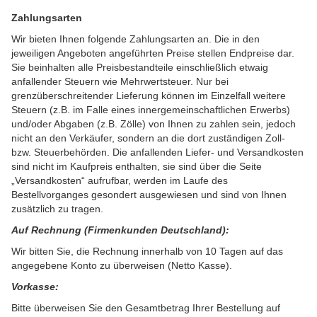
v
Zahlungsarten
i
g
Wir bieten Ihnen folgende Zahlungsarten an. Die in den
a
jeweiligen Angeboten angeführten Preise stellen Endpreise dar.
t
Sie beinhalten alle Preisbestandteile einschließlich etwaig
i
anfallender Steuern wie Mehrwertsteuer. Nur bei
o
grenzüberschreitender Lieferung können im Einzelfall weitere
n
Steuern (z.B. im Falle eines innergemeinschaftlichen Erwerbs)
und/oder Abgaben (z.B. Zölle) von Ihnen zu zahlen sein, jedoch
nicht an den Verkäufer, sondern an die dort zuständigen Zoll-
bzw. Steuerbehörden. Die anfallenden Liefer- und Versandkosten
sind nicht im Kaufpreis enthalten, sie sind über die Seite
„Versandkosten“ aufrufbar, werden im Laufe des
Bestellvorganges gesondert ausgewiesen und sind von Ihnen
zusätzlich zu tragen.
Auf Rechnung (Firmenkunden Deutschland):
Wir bitten Sie, die Rechnung innerhalb von 10 Tagen auf das
angegebene Konto zu überweisen (Netto Kasse).
Vorkasse:
Bitte überweisen Sie den Gesamtbetrag Ihrer Bestellung auf