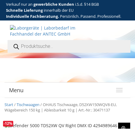
Verkauf nur an
gewerbliche Kunden
i.S.d. §14 BGB
Schnelle Lieferung
innerhalb der EU
Individuelle Fachberatung.
Persönlich. Passend. Professionell.
Products search
Menu
T
o
g
Start
/
Tischwaagen
/ OHAUS Tischwaage, D52XW150WQV8-EU,
g
Wägebereich 150 kg | Ablesbarkeit 10 g | Art.-Nr.: 30471137
l
e
-12%
n
a