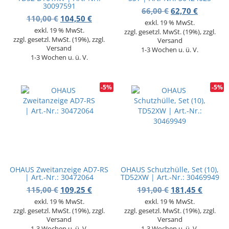
30097591
Ursprünglicher 
Aktuelle
66,00
€
62,70
€
Ursprünglicher Preis war: 110,00 €
Aktueller Preis ist: 104,50 €.
110,00
€
104,50
€
exkl. 19 % MwSt.
exkl. 19 % MwSt.
zzgl. gesetzl. MwSt. (19%), zzgl.
zzgl. gesetzl. MwSt. (19%), zzgl.
Versand
Versand
1-3 Wochen u. ü. V.
1-3 Wochen u. ü. V.
-5%
-5%
OHAUS Zweitanzeige AD7-RS
OHAUS Schutzhülle, Set (10),
| Art.-Nr.: 30472064
TD52XW | Art.-Nr.: 30469949
Ursprünglicher Preis war: 115,00 €
Aktueller Preis ist: 109,25 €.
Ursprünglicher 
Aktuell
115,00
€
109,25
€
191,00
€
181,45
€
exkl. 19 % MwSt.
exkl. 19 % MwSt.
zzgl. gesetzl. MwSt. (19%), zzgl.
zzgl. gesetzl. MwSt. (19%), zzgl.
Versand
Versand
1-3 Wochen u. ü. V.
1-3 Wochen u. ü. V.