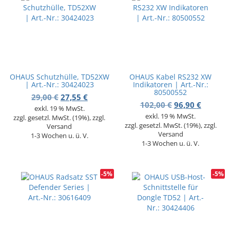
OHAUS Schutzhülle, TD52XW
OHAUS Kabel RS232 XW
| Art.-Nr.: 30424023
Indikatoren | Art.-Nr.:
80500552
Ursprünglicher Preis war: 29,00 €
Aktueller Preis ist: 27,55 €.
29,00
€
27,55
€
Ursprünglicher
Aktuelle
102,00
€
96,90
€
exkl. 19 % MwSt.
exkl. 19 % MwSt.
zzgl. gesetzl. MwSt. (19%), zzgl.
zzgl. gesetzl. MwSt. (19%), zzgl.
Versand
Versand
1-3 Wochen u. ü. V.
1-3 Wochen u. ü. V.
-5%
-5%