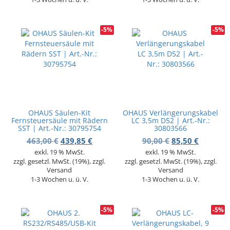
-5%
-5%
OHAUS Säulen-Kit
OHAUS Verlängerungskabel
Fernsteuersäule mit Rädern
LC 3,5m D52 | Art.-Nr.:
SST | Art.-Nr.: 30795754
30803566
Ursprünglicher Preis war: 463,00 €
Aktueller Preis ist: 439,85 €.
Ursprünglicher 
Aktuelle
463,00
€
439,85
€
90,00
€
85,50
€
exkl. 19 % MwSt.
exkl. 19 % MwSt.
zzgl. gesetzl. MwSt. (19%), zzgl.
zzgl. gesetzl. MwSt. (19%), zzgl.
Versand
Versand
1-3 Wochen u. ü. V.
1-3 Wochen u. ü. V.
-5%
-5%