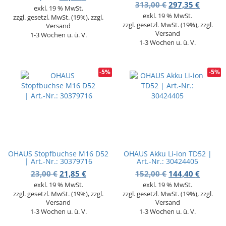
Ursprünglicher 
Aktuell
313,00
€
297,35
€
exkl. 19 % MwSt.
exkl. 19 % MwSt.
zzgl. gesetzl. MwSt. (19%), zzgl.
zzgl. gesetzl. MwSt. (19%), zzgl.
Versand
Versand
1-3 Wochen u. ü. V.
1-3 Wochen u. ü. V.
-5%
-5%
OHAUS Stopfbuchse M16 D52
OHAUS Akku Li-ion TD52 |
| Art.-Nr.: 30379716
Art.-Nr.: 30424405
Ursprünglicher Preis war: 23,00 €
Aktueller Preis ist: 21,85 €.
Ursprünglicher 
Aktuell
23,00
€
21,85
€
152,00
€
144,40
€
exkl. 19 % MwSt.
exkl. 19 % MwSt.
zzgl. gesetzl. MwSt. (19%), zzgl.
zzgl. gesetzl. MwSt. (19%), zzgl.
Versand
Versand
1-3 Wochen u. ü. V.
1-3 Wochen u. ü. V.