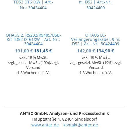
OHAUS 2. RS232/RS485/USB-
OHAUS LC-
Kit TD52 DT61XW | Art.-Nr.:
Verlängerungskabel, 9 m,
30424404
D52 | Art.-Nr.: 30424409
Ursprünglicher Preis war: 191,00 €
Aktueller Preis ist: 181,45 €.
Ursprünglicher 
Aktuell
191,00
€
181,45
€
142,00
€
134,90
€
exkl. 19 % MwSt.
exkl. 19 % MwSt.
zzgl. gesetzl. MwSt. (19%), zzgl.
zzgl. gesetzl. MwSt. (19%), zzgl.
Versand
Versand
1-3 Wochen u. ü. V.
1-3 Wochen u. ü. V.
ANTEC GmbH, Analysen- und Prozesstechnik
Hauptstraße 4, 82404 Sindelsdorf
www.antec.de
|
kontakt@antec.de