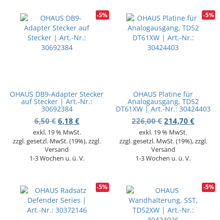
-5%
-5%
OHAUS DB9-Adapter Stecker
OHAUS Platine für
auf Stecker | Art.-Nr.:
Analogausgang, TD52
30692384
DT61XW | Art.-Nr.: 30424403
Ursprünglicher Preis war: 6,50 €
Aktueller Preis ist: 6,18 €.
Ursprünglicher 
Aktuell
6,50
€
6,18
€
226,00
€
214,70
€
exkl. 19 % MwSt.
exkl. 19 % MwSt.
zzgl. gesetzl. MwSt. (19%), zzgl.
zzgl. gesetzl. MwSt. (19%), zzgl.
Versand
Versand
1-3 Wochen u. ü. V.
1-3 Wochen u. ü. V.
-5%
-5%