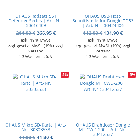
OHAUS Radsatz SST
OHAUS USB-Host-
Defender Series | Art.-Nr.:
Schnittstelle für Dongle TD52
30616409
| Art.-Nr.: 30424406
Ursprünglicher Preis war: 281,00 €
Aktueller Preis ist: 266,95 €.
Ursprünglicher 
Aktuell
281,00
€
266,95
€
142,00
€
134,90
€
exkl. 19 % MwSt.
exkl. 19 % MwSt.
zzgl. gesetzl. MwSt. (19%), zzgl.
zzgl. gesetzl. MwSt. (19%), zzgl.
Versand
Versand
1-3 Wochen u. ü. V.
1-3 Wochen u. ü. V.
-5%
-5%
OHAUS Mikro SD-Karte | Art.-
OHAUS Drahtloser Dongle
Nr.: 30303533
MTICWD-200 | Art.-Nr.:
30412537
Ursprünglicher Preis war: 44,00 €
Aktueller Preis ist: 41,80 €.
44,00
€
41,80
€