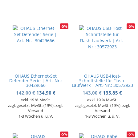
-5%
-5%
OHAUS Ethernet-Set
OHAUS USB-Host-
Defender-Serie | Art.-Nr.:
Schnittstelle für Flash-
30429666
Laufwerk | Art.-Nr.: 30572923
Ursprünglicher Preis war: 142,00 €
Aktueller Preis ist: 134,90 €.
Ursprünglicher 
Aktuell
142,00
€
134,90
€
143,00
€
135,85
€
exkl. 19 % MwSt.
exkl. 19 % MwSt.
zzgl. gesetzl. MwSt. (19%), zzgl.
zzgl. gesetzl. MwSt. (19%), zzgl.
Versand
Versand
1-3 Wochen u. ü. V.
1-3 Wochen u. ü. V.
-5%
-5%