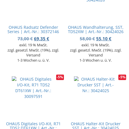
OHAUS Radsatz Defender
OHAUS Wandhalterung, SST,
Series | Art.-Nr.: 30372146
TD52XW | Art.-Nr.: 30424026
Ursprünglicher Preis war: 73,00 €
Aktueller Preis ist: 69,35 €.
Ursprünglicher 
Aktuelle
73,00
€
69,35
€
58,00
€
55,10
€
exkl. 19 % MwSt.
exkl. 19 % MwSt.
zzgl. gesetzl. MwSt. (19%), zzgl.
zzgl. gesetzl. MwSt. (19%), zzgl.
Versand
Versand
1-3 Wochen u. ü. V.
1-3 Wochen u. ü. V.
-5%
-5%
OHAUS Digitales I/O-Kit, R71
OHAUS Halter-Kit Drucker
TD52 DT61XW | Art.-Nr.:
SST | Art.-Nr.: 30424025