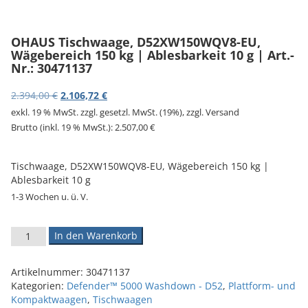
v
i
g
OHAUS Tischwaage, D52XW150WQV8-EU,
a
Wägebereich 150 kg | Ablesbarkeit 10 g | Art.-
t
Nr.: 30471137
i
o
Ursprünglicher Preis war: 2.394,00 €
Aktueller Preis ist: 2.106,72 €.
2.394,00
€
2.106,72
€
n
exkl. 19 % MwSt.
zzgl. gesetzl. MwSt. (19%), zzgl. Versand
Brutto (inkl. 19 % MwSt.):
2.507,00
€
Tischwaage, D52XW150WQV8-EU, Wägebereich 150 kg |
Ablesbarkeit 10 g
1-3 Wochen u. ü. V.
OHAUS Tischwaage, D52XW150WQV8-EU, Wägebereich 150 kg | A
In den Warenkorb
Artikelnummer:
30471137
Kategorien:
Defender™ 5000 Washdown - D52
,
Plattform- und
Kompaktwaagen
,
Tischwaagen