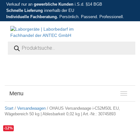
Verkauf nur an
gewerbliche Kunden
i.S.d. §14 BGB
Schnelle Lieferung
innerhalb der EU
Individuelle Fachberatung.
Persönlich. Passend. Professionell.
Products search
Menu
T
o
g
Start
/
Versandwaagen
/ OHAUS Versandwaage i-C52M50L EU,
g
Wägebereich 50 kg | Ablesbarkeit 0,02 kg | Art.-Nr.: 30745893
l
e
-12%
n
a