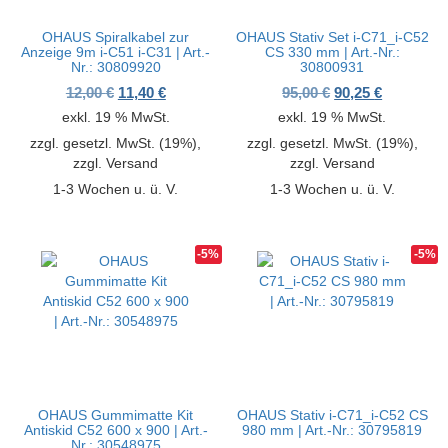
OHAUS Spiralkabel zur
OHAUS Stativ Set i-C71_i-C52
Anzeige 9m i-C51 i-C31 | Art.-
CS 330 mm | Art.-Nr.:
Nr.: 30809920
30800931
Ursprünglicher Preis war: 12,00 €
Aktueller Preis ist: 11,40 €.
Ursprünglicher P
Aktueller 
12,00
€
11,40
€
95,00
€
90,25
€
exkl. 19 % MwSt.
exkl. 19 % MwSt.
zzgl. gesetzl. MwSt. (19%),
zzgl. gesetzl. MwSt. (19%),
zzgl. Versand
zzgl. Versand
1-3 Wochen u. ü. V.
1-3 Wochen u. ü. V.
-5%
-5%
OHAUS Gummimatte Kit
OHAUS Stativ i-C71_i-C52 CS
Antiskid C52 600 x 900 | Art.-
980 mm | Art.-Nr.: 30795819
Nr.: 30548975