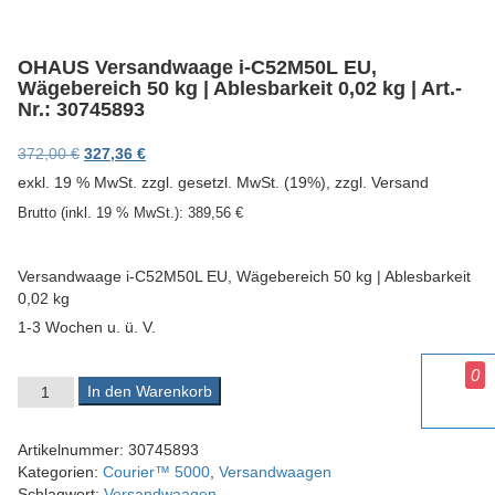
v
i
g
OHAUS Versandwaage i-C52M50L EU,
a
Wägebereich 50 kg | Ablesbarkeit 0,02 kg | Art.-
t
Nr.: 30745893
i
o
Ursprünglicher Preis war: 372,00 €
Aktueller Preis ist: 327,36 €.
372,00
€
327,36
€
n
exkl. 19 % MwSt.
zzgl. gesetzl. MwSt. (19%), zzgl. Versand
Brutto (inkl. 19 % MwSt.):
389,56
€
Versandwaage i-C52M50L EU, Wägebereich 50 kg | Ablesbarkeit
0,02 kg
1-3 Wochen u. ü. V.
0
OHAUS Versandwaage i-C52M50L EU, Wägebereich 50 kg | Ablesba
In den Warenkorb
Artikelnummer:
30745893
Kategorien:
Courier™ 5000
,
Versandwaagen
Schlagwort:
Versandwaagen