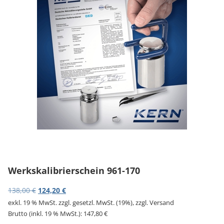
v
i
g
a
t
i
o
n
Werkskalibrierschein 961-170
Ursprünglicher Preis war: 138,00 €
Aktueller Preis ist: 124,20 €.
138,00
€
124,20
€
exkl. 19 % MwSt.
zzgl. gesetzl. MwSt. (19%), zzgl. Versand
Brutto (inkl. 19 % MwSt.):
147,80
€