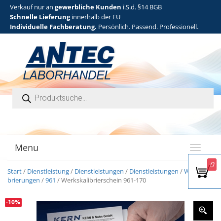
Verkauf nur an
gewerbliche Kunden
i.S.d. §14 BGB
Schnelle Lieferung
innerhalb der EU
Individuelle Fachberatung.
Persönlich. Passend. Professionell.
Products search
Menu
T
o
0
g
Start
/
Dienstleistung
/
Dienstleistungen
/
Dienstleistungen
/
Werkskali
g
brierungen
/
961
/ Werkskalibrierschein 961-170
l
e
-10%
n
a